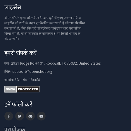
लाइसेंस
ओपनशॉट™ मुफ्त सॉफ्टवेयर है: आप इसे जीएनयू जनरल पब्लिक
लाइसेंस की शर्तों के तहत पुनर्वितरित कर सकते हैं और/या संशोधित
कर सकते हैं, जैसा कि फ्री सॉफ्टवेयर फाउंडेशन द्वारा प्रकाशित
किया गया है, या तो लाइसेंस के संस्करण 3, या किसी भी बाद के
संस्करण में।
हमसे संपर्क करें
पताः
2931 Ridge Rd #101, Rockwall, TX 75032, United States
ईमेलः
support@openshot.org
समर्थन:
ईमेल
·
मंच
·
डिस्कॉर्ड
हमें फॉलो करें
प्रायोजक