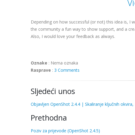
V
Depending on how successful (or not) this idea is, I w
the community a fun way to show support, and a crea
Also, I would love your feedback as always.
Oznake
:
Nema oznaka
Rasprave
:
3 Comments
Sljedeći unos
Objavljen OpenShot 2.4.4 | Skaliranje ključnih okvira,
Prethodna
Poziv za prijevode (OpenShot 2.4.5)