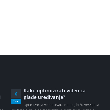
Kako optimizirati video za
6
i
glađe uređivanje?
Tra.
i
Optimizacija videa stvara manju, bržu verziju za