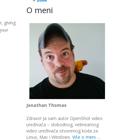
O meni
, giving
ree!
Jonathan Thomas
Zdravo! Ja sam autor OpenShot video
uređivača – slobodnog, nelinearnog
video uređivača otvorenog koda za
Linux, Mac i Windows.
Više o meni …