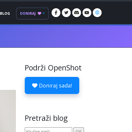
BLOG
DONIRAJ
Podrži OpenShot
Doniraj sada!
Pretraži blog