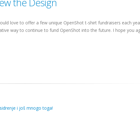
iew the Design
ould love to offer a few unique OpenShot t-shirt fundraisers each year
tive way to continue to fund OpenShot into the future. I hope you ag
 sidrenje i još mnogo toga!