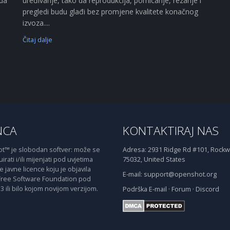
ada
uređivanje, tako da reprodukcija, pomicanje, rezanje i
pregledi budu glađi bez promjene kvalitete konačnog
izvoza....
Čitaj dalje
NCA
KONTAKTIRAJ NAS
™ je slobodan softver: može se
Adresa:
2931 Ridge Rd #101, Rockwa
irati i/ili mijenjati pod uvjetima
75032, United States
javne licence koju je objavila
E-mail:
support@openshot.org
Free Software Foundation pod
3 ili bilo kojom novijom verzijom.
Podrška
E-mail
·
Forum
·
Discord