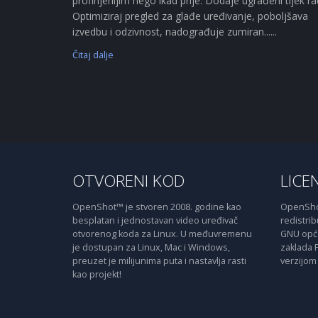
profinjenijim nego ikad prije. Dodaje ugrađeni tijek r
Optimiziraj pregled za glađe uređivanje, poboljšava
izvedbu i odzivnost, nadograđuje zumiran......
Čitaj dalje
OTVORENI KOD
LICE
OpenShot™ je stvoren 2008. godine kao
OpenShot
besplatan i jednostavan video uređivač
redistribu
otvorenog koda za Linux. U međuvremenu
GNU opće 
je dostupan za Linux, Mac i Windows,
zaklada 
preuzet je milijunima puta i nastavlja rasti
verzijom 
kao projekt!