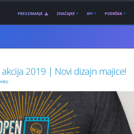
PREUZIMANJE
ZNAČAJKE
API
PODRŠKA
akcija 2019 | Novi dizajn majice!
nito
.