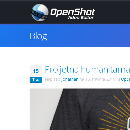
Blog
Proljetna humanitarna 
15
Napisao
Jonathan
na
15. travnja 2019.
u
Opće
Tra.