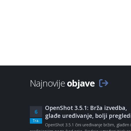
Najnovije
objave
OpenShot 3.5.1: Brža izvedba,
6
glađe uređivanje, bolji pregled
Tra.
OpenShot 3.5.1 čini uređivanje bržim, glađim 