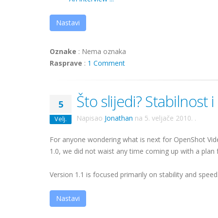
Nastavi
Oznake
:
Nema oznaka
Rasprave
:
1 Comment
Što slijedi? Stabilnost i
5
Napisao
Jonathan
na
5. veljače 2010.
.
Velj.
For anyone wondering what is next for OpenShot Video 
1.0, we did not waist any time coming up with a plan f
Version 1.1 is focused primarily on stability and spee
Nastavi