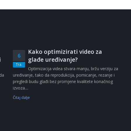
Kako optimizirati video za
6
i
glađe uređivanje?
Tra.
i
Optimizacija videa stvara manju, bržu verziju za
ada
uređivanje, tako da reprodukcija, pomicanje, rezanje i
pregledi budu glađi bez promjene kvalitete konačnog
izvoza....
Čitaj dalje