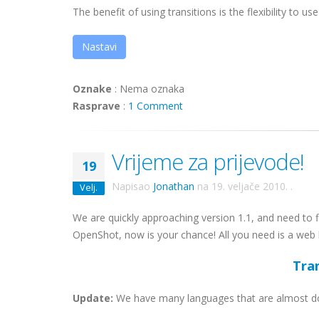
The benefit of using transitions is the flexibility to use 
Nastavi
Oznake
:
Nema oznaka
Rasprave
:
1 Comment
Vrijeme za prijevode!
19
Napisao
Jonathan
na
19. veljače 2010.
.
Velj.
We are quickly approaching version 1.1, and need to fi
OpenShot, now is your chance! All you need is a we
Tra
Update:
We have many languages that are almost don