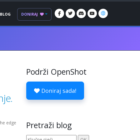
BLOG
DONIRAJ
Podrži OpenShot
Doniraj sada!
nje.
the edge
Pretraži blog