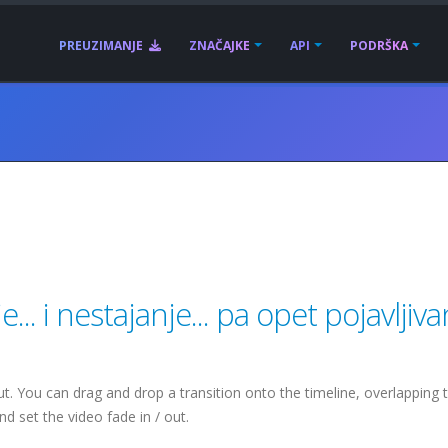
PREUZIMANJE
ZNAČAJKE
API
PODRŠKA
.. i nestajanje... pa opet pojavljiva
t. You can drag and drop a transition onto the timeline, overlapping 
nd set the video fade in / out.