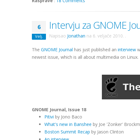
Rasprave
:
18 Comments
Intervju za GNOME Jou
6
Napisao
Jonathan
na
6. veljače 2010.
.
Velj.
The
GNOME Journal
has just published an
interview
w
newest issue, which is all about multimedia on Linux.
GNOME Journal, Issue 18
Pitivi
by Jono Baco
What's new
in Banshee
by Joe 'Zonker' Brockm
Boston Summit Recap
by Jason Clinton
An interview ...