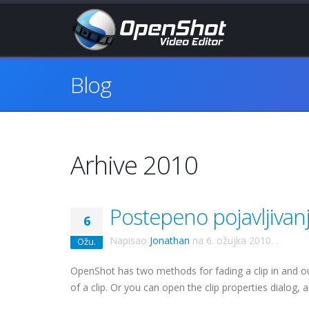
Blog
Arhive 2010
Postepeno pojavljivanje.
6
Napisao
Jonathan
na
6. ožujka 2010.
.
Ožu.
OpenShot has two methods for fading a clip in and ou
of a clip. Or you can open the clip properties dialog, a