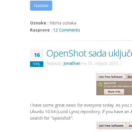
Nastavi
Oznake
:
Nema oznaka
Rasprave
:
12 Comments
OpenShot sada uključ
16
Napisao
Jonathan
na
16. veljače 2010.
.
Velj.
I have some great news for everyone today. As you can 
Ubuntu 10.04 (Lucid Lynx) repository. If you have an a
search for "openshot".