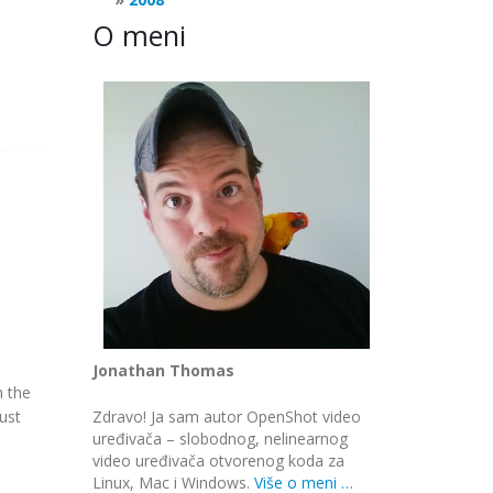
O meni
Jonathan Thomas
n the
Zdravo! Ja sam autor OpenShot video
Just
uređivača – slobodnog, nelinearnog
video uređivača otvorenog koda za
Linux, Mac i Windows.
Više o meni …