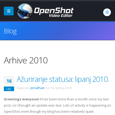
Blog
Arhive 2010
Ažuriranje statusa: lipanj 2010.
16
Napisao
Jonathan
na
16. lipnja 2010.
.
Lip.
Greetings everyone!
It has been more than a month since my last
post, so I thought an update was due. Lots of activity is happening on
OpenShot
, even though my blog has been relatively quiet.