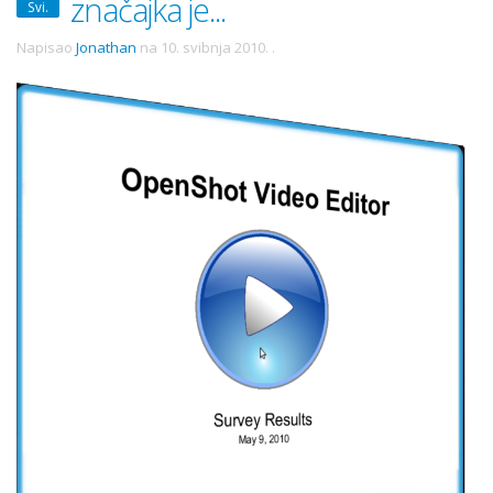
značajka je...
Svi.
Napisao
Jonathan
na
10. svibnja 2010.
.