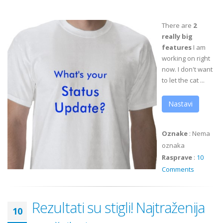
There are
2
really big
features
I am
working on right
now. I don't want
to let the cat ...
Nastavi
Oznake
:
Nema
oznaka
Rasprave
:
10
Comments
Rezultati su stigli! Najtraženija
10