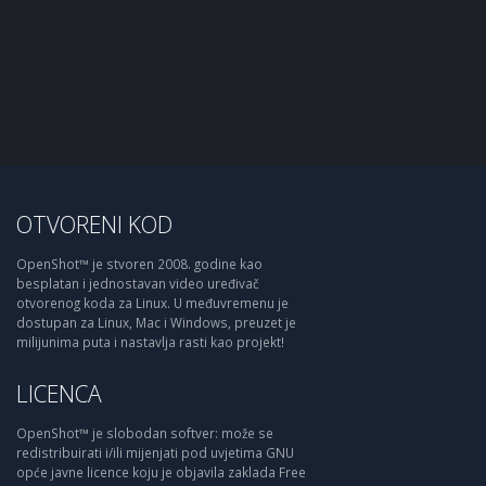
OTVORENI KOD
OpenShot™ je stvoren 2008. godine kao
besplatan i jednostavan video uređivač
otvorenog koda za Linux. U međuvremenu je
dostupan za Linux, Mac i Windows, preuzet je
milijunima puta i nastavlja rasti kao projekt!
LICENCA
OpenShot™ je slobodan softver: može se
redistribuirati i/ili mijenjati pod uvjetima GNU
opće javne licence koju je objavila zaklada Free