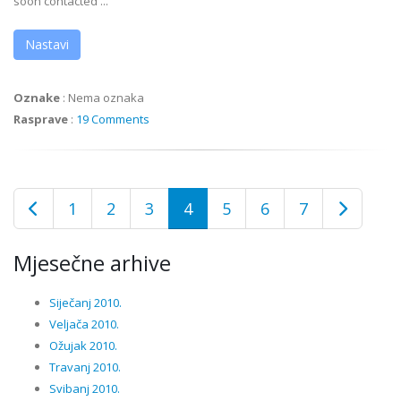
soon contacted ...
Nastavi
Oznake
:
Nema oznaka
Rasprave
:
19 Comments
1
2
3
4
5
6
7
Mjesečne arhive
Siječanj 2010.
Veljača 2010.
Ožujak 2010.
Travanj 2010.
Svibanj 2010.