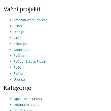
Važni projekti
Amazon Web Services
CLion
Django
Gimp
Inkscape
Launchpad
PyCharm
PyDev - Eclipse Plugin
PyQt
Python
Ubuntu
Kategorije
Općenito
14 unosa
Izdanja
26 unosa
Vodiči
1 unos