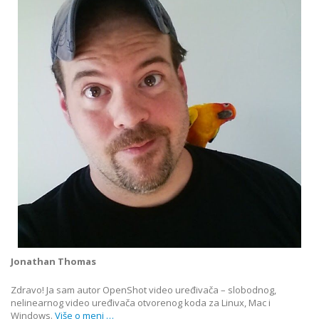
Jonathan Thomas
Zdravo! Ja sam autor OpenShot video uređivača – slobodnog,
nelinearnog video uređivača otvorenog koda za Linux, Mac i
Windows.
Više o meni …