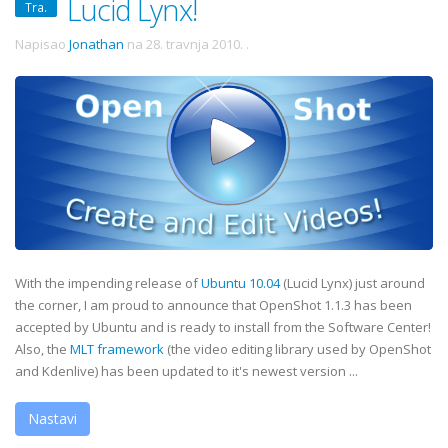
Lucid Lynx!
Tra.
Napisao
Jonathan
na
28. travnja 2010.
.
With the impending release of
Ubuntu 10.04
(Lucid Lynx) just around
the corner, I am proud to announce that OpenShot 1.1.3 has been
accepted by Ubuntu and is ready to install from the Software Center!
Also, the
MLT framework
(the video editing library used by OpenShot
and Kdenlive) has been updated to it's newest version ...
Nastavi