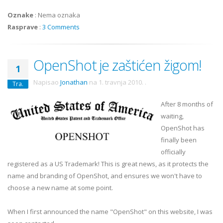
Oznake
:
Nema oznaka
Rasprave
:
3 Comments
OpenShot je zaštićen žigom!
1
Napisao
Jonathan
na
1. travnja 2010.
.
Tra.
After 8 months of
waiting,
OpenShot has
finally been
officially
registered as a US Trademark! This is great news, as it protects the
name and branding of OpenShot, and ensures we won't have to
choose a new name at some point.
When I first announced the name "OpenShot" on this website, I was