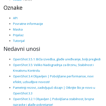
Oznake
API
Povratne informacije
Maska
Prijelaz
Tutorijal
Nedavni unosi
OpenShot 3.5.1: Brža izvedba, glađe uređivanje, bolji pregledi
OpenShot 3.5: Veliko Nadogradnja za Brzinu, Stabilnost i
Kreativnu Kontrolu
OpenShot 3.4 Objavljen | Poboljšane performanse, novi
efekti, uzbudljive novosti!
Pametniji rezovi, zadivljujući dizajn | Otkrijte što je novo u
OpenShot 3.3
OpenShot 3.2.1 Objavljen | Poboljšana stabilnost, brojne
ispravke i glađe pokretanje!