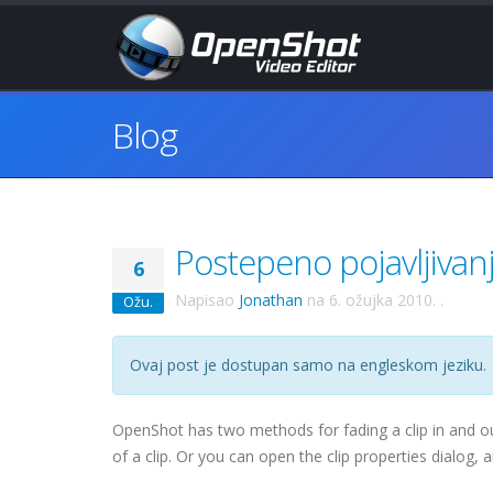
Blog
Postepeno pojavljivanje.
6
Napisao
Jonathan
na
6. ožujka 2010.
.
Ožu.
Ovaj post je dostupan samo na engleskom jeziku.
OpenShot has two methods for fading a clip in and ou
of a clip. Or you can open the clip properties dialog, a