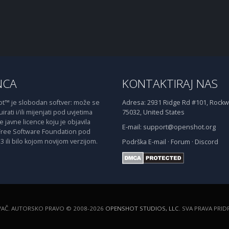
NCA
KONTAKTIRAJ NAS
™ je slobodan softver: može se
Adresa:
2931 Ridge Rd #101, Rockwa
irati i/ili mijenjati pod uvjetima
75032, United States
javne licence koju je objavila
E-mail:
support@openshot.org
Free Software Foundation pod
3 ili bilo kojom novijom verzijom.
Podrška
E-mail
·
Forum
·
Discord
VAČ. AUTORSKO PRAVO © 2008-2026
OPENSHOT STUDIOS, LLC
. SVA PRAVA PRI