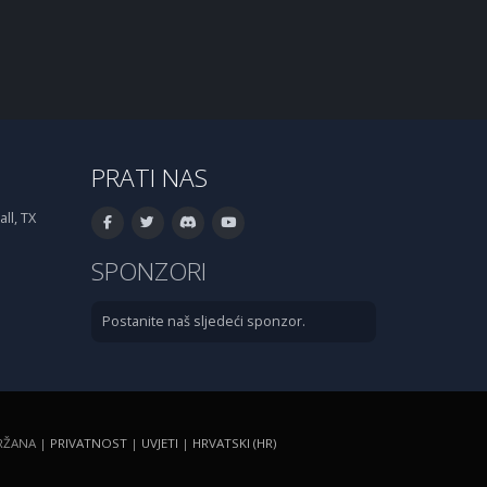
PRATI NAS
ll, TX
SPONZORI
Postanite naš sljedeći sponzor.
DRŽANA |
PRIVATNOST
|
UVJETI
|
HRVATSKI (HR)