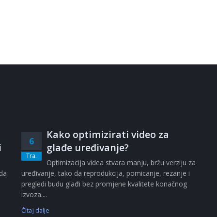
Kako optimizirati video za
6
i
glađe uređivanje?
Tra.
i
Optimizacija videa stvara manju, bržu verziju za
ada
uređivanje, tako da reprodukcija, pomicanje, rezanje i
pregledi budu glađi bez promjene kvalitete konačnog
izvoza....
Čitaj dalje