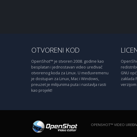
OTVORENI KOD
LICE
OpenShot™ je stvoren 2008. godine kao
OpenShot
besplatan i jednostavan video uređivač
redistribu
otvorenog koda za Linux. U međuvremenu
GNU opće 
je dostupan za Linux, Mac i Windows,
zaklada 
preuzet je milijunima puta i nastavlja rasti
verzijom 
kao projekt!
OPENSHOT™ VIDEO UREĐI