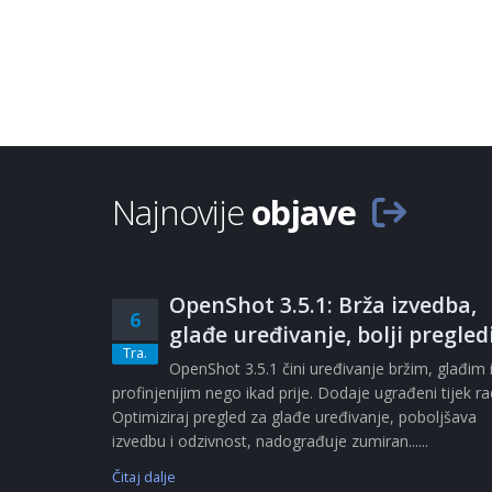
Najnovije
objave
OpenShot 3.5.1: Brža izvedba,
6
glađe uređivanje, bolji pregled
Tra.
OpenShot 3.5.1 čini uređivanje bržim, glađim 
profinjenijim nego ikad prije. Dodaje ugrađeni tijek r
Optimiziraj pregled za glađe uređivanje, poboljšava
izvedbu i odzivnost, nadograđuje zumiran......
Čitaj dalje