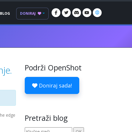
BLOG
DONIRAJ
Podrži OpenShot
nje.
Doniraj sada!
the edge
Pretraži blog