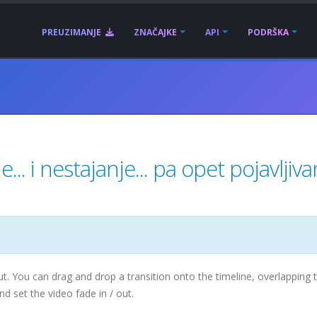
PREUZIMANJE
ZNAČAJKE
API
PODRŠKA
.. i nestajanje... pa opet pojavljiva
t. You can drag and drop a transition onto the timeline, overlapping 
nd set the video fade in / out.