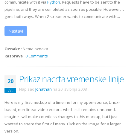
communicate with it via
Python
. Requests have to be sent to the
pipeline, and they are completed as soon as possible. However, it
goes both ways. When
Gstreamer
wants to communicate with ...
Nastavi
Oznake
:
Nema oznaka
Rasprave
:
0 Comments
Prikaz nacrta vremenske linije
20
Napisao
Jonathan
na
20. svibnja 2008.
.
Svi.
Here is my first
mockup
of a timeline for my open-source, Linux-
based, non-linear video editor... which still remains unnamed. I
imagine I will make countless changes to this
mockup
, but I just
wanted to share the first of many. Click on the image for a larger
version.