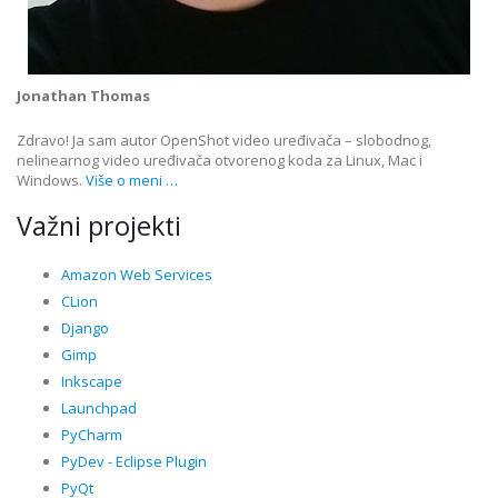
Jonathan Thomas
Zdravo! Ja sam autor OpenShot video uređivača – slobodnog,
nelinearnog video uređivača otvorenog koda za Linux, Mac i
Windows.
Više o meni …
Važni projekti
Amazon Web Services
CLion
Django
Gimp
Inkscape
Launchpad
PyCharm
PyDev - Eclipse Plugin
PyQt