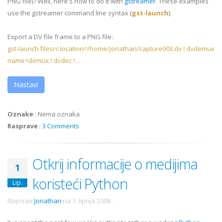
PNG file)? Well, here's how to do it with
gstreamer
. These examples
use the gstreamer command line syntax (
gst-launch
):
Export a DV file frame to a PNG file:
gst-launch filesrc location=/home/jonathan/capture003.dv ! dvdemux
name=demux ! dvdec ! ...
Nastavi
Oznake
:
Nema oznaka
Rasprave
:
3 Comments
Otkrij informacije o medijima
1
koristeći Python
Lip.
Napisao
Jonathan
na
1. lipnja 2008.
.