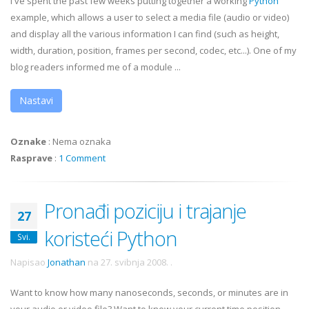
I've spent the past few weeks putting together a working
Python
example, which allows a user to select a media file (audio or video)
and display all the various information I can find (such as height,
width, duration, position, frames per second,
codec
, etc...). One of my
blog readers informed me of a module ...
Nastavi
Oznake
:
Nema oznaka
Rasprave
:
1 Comment
Pronađi poziciju i trajanje
27
koristeći Python
Svi.
Napisao
Jonathan
na
27. svibnja 2008.
.
Want to know how many nanoseconds, seconds, or minutes are in