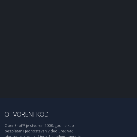
OTVORENI KOD
OpenShot™ je stvoren 2008. godine kao
besplatan i jednostavan video uređivač
otvorenog koda za Linux. U međuvremenu je