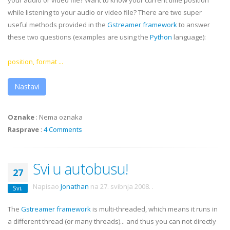
your audio or video file? Want to know your current time position
while listening to your audio or video file? There are two super
useful methods provided in the
Gstreamer
framework
to answer
these two questions (examples are using the
Python
language):
position, format ...
Nastavi
Oznake
:
Nema oznaka
Rasprave
:
4 Comments
Svi u autobusu!
27
Napisao
Jonathan
na
27. svibnja 2008.
.
Svi.
The
Gstreamer
framework
is multi-threaded, which means it runs in
a different thread (or many threads)... and thus you can not directly