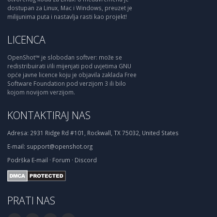
dostupan za Linux, Mac i Windows, preuzet je
milijunima puta i nastavlja rasti kao projekt!
LICENCA
OpenShot™ je slobodan softver: može se
redistribuirati i/ili mijenjati pod uvjetima GNU
opće javne licence koju je objavila zaklada Free
Software Foundation pod verzijom 3 ili bilo
kojom novijom verzijom.
KONTAKTIRAJ NAS
Adresa:
2931 Ridge Rd #101, Rockwall, TX 75032, United States
E-mail:
support@openshot.org
Podrška
E-mail
·
Forum
·
Discord
PRATI NAS