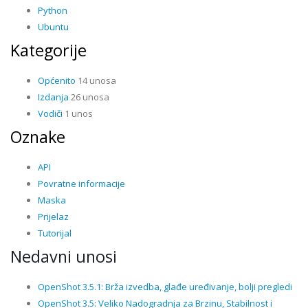
Python
Ubuntu
Kategorije
Općenito
14 unosa
Izdanja
26 unosa
Vodiči
1 unos
Oznake
API
Povratne informacije
Maska
Prijelaz
Tutorijal
Nedavni unosi
OpenShot 3.5.1: Brža izvedba, glađe uređivanje, bolji pregledi
OpenShot 3.5: Veliko Nadogradnja za Brzinu, Stabilnost i