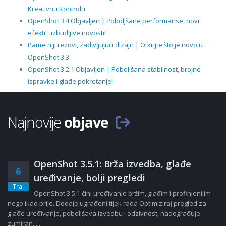
Kreativnu Kontrolu
OpenShot 3.4 Objavljen | Poboljšane performanse, novi
efekti, uzbudljive novosti!
Pametniji rezovi, zadivljujući dizajn | Otkrijte što je novo u
OpenShot 3.3
OpenShot 3.2.1 Objavljen | Poboljšana stabilnost, brojne
ispravke i glađe pokretanje!
Najnovije
objave
OpenShot 3.5.1: Brža izvedba, glađe
6
uređivanje, bolji pregledi
Tra.
OpenShot 3.5.1 čini uređivanje bržim, glađim i profinjenijim
nego ikad prije. Dodaje ugrađeni tijek rada Optimiziraj pregled za
glađe uređivanje, poboljšava izvedbu i odzivnost, nadograđuje
zumiran......