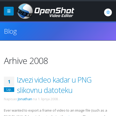
Blog
Arhive 2008
Izvezi video kadar u PNG
1
slikovnu datoteku
Lip.
Napisao
Jonathan
na
1. lipnja 2008.
.
Ever wanted to export a frame of video to an image file (such as a