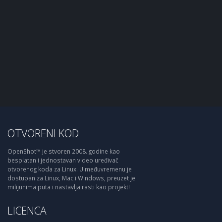
OTVORENI KOD
OpenShot™ je stvoren 2008. godine kao
besplatan i jednostavan video uređivač
otvorenog koda za Linux. U međuvremenu je
dostupan za Linux, Mac i Windows, preuzet je
milijunima puta i nastavlja rasti kao projekt!
LICENCA