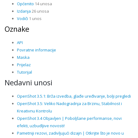
Općenito
14 unosa
Izdanja
26 unosa
Vodiči
1 unos
Oznake
API
Povratne informacije
Maska
Prijelaz
Tutorijal
Nedavni unosi
OpenShot 3.5.1: Brža izvedba, glađe uređivanje, bolji pregledi
OpenShot 3.5: Veliko Nadogradnja za Brzinu, Stabilnost i
Kreativnu Kontrolu
OpenShot 3.4 Objavljen | Poboljšane performanse, novi
efekti, uzbudljive novosti!
Pametniji rezovi, zadivljujući dizajn | Otkrijte što je novo u