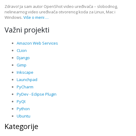
Zdravo! Ja sam autor OpenShot video uređivača – slobodnog,
nelinearnog video uređivača otvorenog koda za Linux, Mac i
Windows.
Više o meni …
Važni projekti
Amazon Web Services
CLion
Django
Gimp
Inkscape
Launchpad
PyCharm
PyDev - Eclipse Plugin
PyQt
Python
Ubuntu
Kategorije