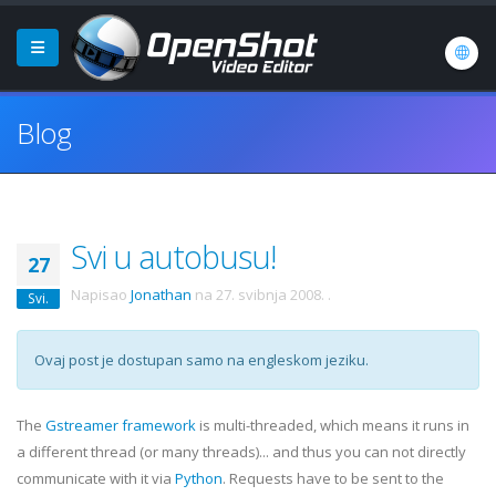
Blog
Svi u autobusu!
27
Napisao
Jonathan
na
27. svibnja 2008.
.
Svi.
Ovaj post je dostupan samo na engleskom jeziku.
The
Gstreamer
framework
is multi-threaded, which means it runs in
a different thread (or many threads)... and thus you can not directly
communicate with it via
Python
. Requests have to be sent to the