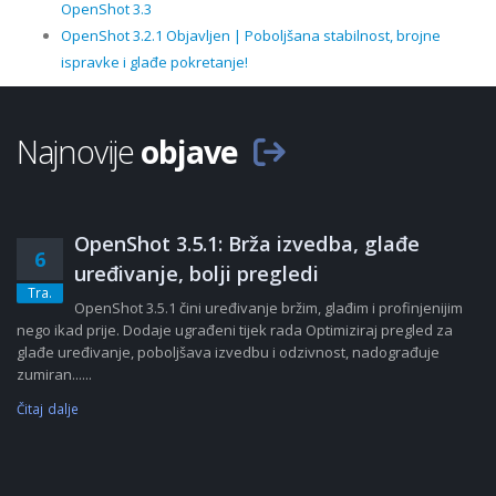
OpenShot 3.3
OpenShot 3.2.1 Objavljen | Poboljšana stabilnost, brojne
ispravke i glađe pokretanje!
Najnovije
objave
OpenShot 3.5.1: Brža izvedba, glađe
6
uređivanje, bolji pregledi
Tra.
OpenShot 3.5.1 čini uređivanje bržim, glađim i profinjenijim
nego ikad prije. Dodaje ugrađeni tijek rada Optimiziraj pregled za
glađe uređivanje, poboljšava izvedbu i odzivnost, nadograđuje
zumiran......
Čitaj dalje