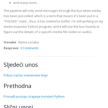
and many more...
The pipeline will only send messages through the bus when media
has been
pre
-rolled, which is a term that means it's been put in a
"PAUSED" state... thus, it has started to buffer. I'm still working on my
media inspector Python program, and it will use the bus heavily to
figure out the details of a specific media file (video or audio).
Oznake
:
Nema oznaka
Rasprave
:
0 Comments
Sljedeći unos
Prikaz nacrta vremenske linije
Prethodna
Pronađi poziciju i trajanje koristeći Python
Slični unosi