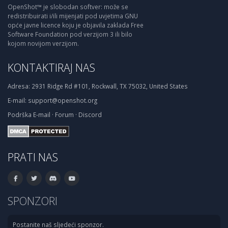
OpenShot™ je slobodan softver: može se
redistribuirati i/ili mijenjati pod uvjetima GNU
opće javne licence koju je objavila zaklada Free
Software Foundation pod verzijom 3 ili bilo
kojom novijom verzijom.
KONTAKTIRAJ NAS
Adresa:
2931 Ridge Rd #101, Rockwall, TX 75032, United States
E-mail:
support@openshot.org
Podrška
E-mail
·
Forum
·
Discord
PRATI NAS
SPONZORI
Postanite naš sljedeći sponzor.