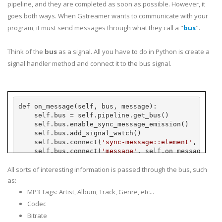
pipeline, and they are completed as soon as possible. However, it
goes both ways. When
Gstreamer
wants to communicate with your
program, it must send messages through what they call a "
bus
".
Think of the
bus
as a signal. All you have to do in Python is create a
signal handler method and connect it to the bus signal.
def on_message(self, bus, message):
    self.bus = self.pipeline.get_bus()
    self.bus.enable_sync_message_emission()
    self.bus.add_signal_watch()
    self.bus.connect(
'sync-message::element'
, self.
    self.bus.connect(
'message'
, self.on_message)
def on_message(self, bus, message):
All sorts of interesting information is passed through the bus, such
    print message
as:
MP3 Tags: Artist, Album, Track, Genre, etc...
Codec
Bitrate