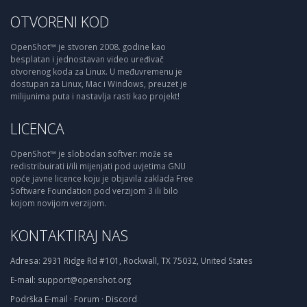
OTVORENI KOD
OpenShot™ je stvoren 2008. godine kao
besplatan i jednostavan video uređivač
otvorenog koda za Linux. U međuvremenu je
dostupan za Linux, Mac i Windows, preuzet je
milijunima puta i nastavlja rasti kao projekt!
LICENCA
OpenShot™ je slobodan softver: može se
redistribuirati i/ili mijenjati pod uvjetima GNU
opće javne licence koju je objavila zaklada Free
Software Foundation pod verzijom 3 ili bilo
kojom novijom verzijom.
KONTAKTIRAJ NAS
Adresa:
2931 Ridge Rd #101, Rockwall, TX 75032, United States
E-mail:
support@openshot.org
Podrška
E-mail
·
Forum
·
Discord