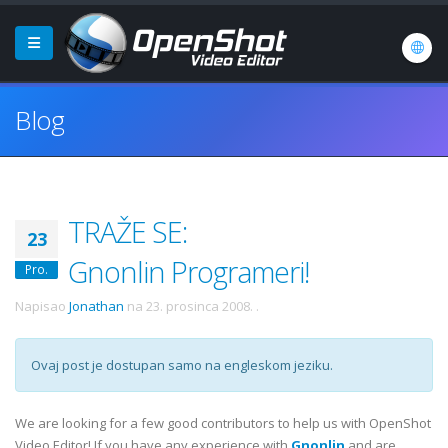
Blog
TRAŽE SE:
23
Gnonlin Programeri!
Pro.
Napisao
Jonathan
na
23. prosinca 2008.
.
Ovaj post je dostupan samo na engleskom jeziku.
We are looking for a few good contributors to help us with OpenShot
Video Editor! If you have any experience with
Gnonlin
and are