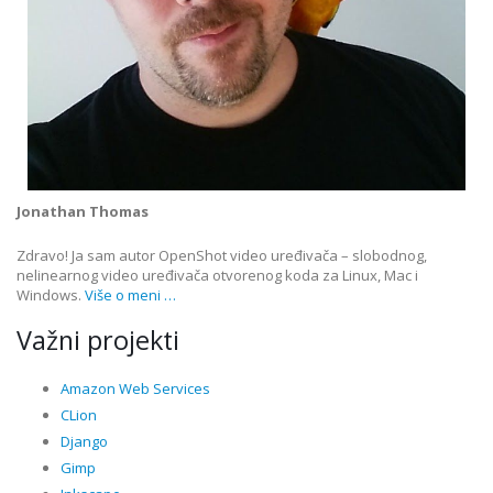
Jonathan Thomas
Zdravo! Ja sam autor OpenShot video uređivača – slobodnog,
nelinearnog video uređivača otvorenog koda za Linux, Mac i
Windows.
Više o meni …
Važni projekti
Amazon Web Services
CLion
Django
Gimp