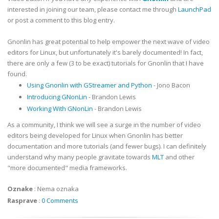
interested in joining our team, please contact me through
LaunchPad
or post a comment to this blog entry.
Gnonlin has great potential to help empower the next wave of video
editors for Linux, but unfortunately it's barely documented! In fact,
there are only a few (3 to be exact) tutorials for Gnonlin that I have
found.
Using Gnonlin with GStreamer and Python
- Jono Bacon
Introducing GNonLin
- Brandon Lewis
Working With GNonLin
- Brandon Lewis
As a community, I think we will see a surge in the number of video
editors being developed for Linux when Gnonlin has better
documentation and more tutorials (and fewer bugs). I can definitely
understand why many people gravitate towards
MLT
and other
"more documented" media frameworks.
Oznake
:
Nema oznaka
Rasprave
:
0 Comments