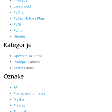
Inkscape
Launchpad
PyCharm
PyDev - Eclipse Plugin
PyQt
Python
Ubuntu
Kategorije
Općenito
14 unosa
Izdanja
26 unosa
Vodiči
1 unos
Oznake
API
Povratne informacije
Maska
Prijelaz
Tutorijal