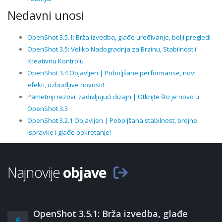
Nedavni unosi
OpenShot 3.5.1: Brža izvedba, glađe uređivanje, bolji pregledi
OpenShot 3.5: Veliko Nadogradnja za Brzinu, Stabilnost i
Kreativnu Kontrolu
OpenShot 3.4 Objavljen | Poboljšane performanse, novi
efekti, uzbudljive novosti!
Pametniji rezovi, zadivljujući dizajn | Otkrijte što je novo u
OpenShot 3.3
OpenShot 3.2.1 Objavljen | Poboljšana stabilnost, brojne
ispravke i glađe pokretanje!
Najnovije
objave
OpenShot 3.5.1: Brža izvedba, glađe
6