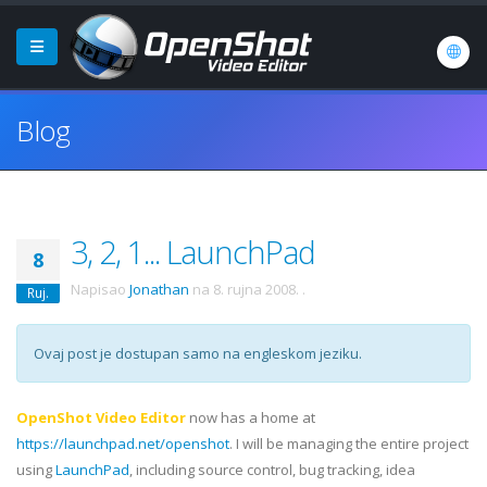
Blog
3, 2, 1... LaunchPad
8
Napisao
Jonathan
na
8. rujna 2008.
.
Ruj.
Ovaj post je dostupan samo na engleskom jeziku.
OpenShot Video Editor
now has a home at
https://launchpad.net/openshot
. I will be managing the entire project
using
LaunchPad
, including source control, bug tracking, idea