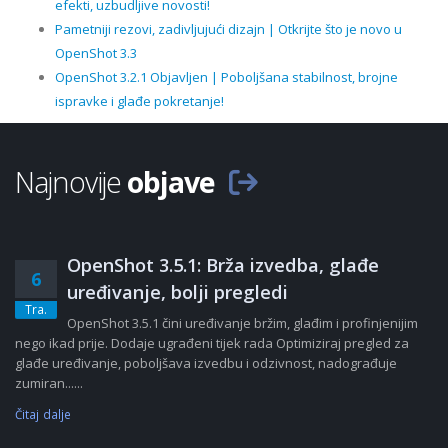
efekti, uzbudljive novosti!
Pametniji rezovi, zadivljujući dizajn | Otkrijte što je novo u
OpenShot 3.3
OpenShot 3.2.1 Objavljen | Poboljšana stabilnost, brojne
ispravke i glađe pokretanje!
Najnovije
objave
OpenShot 3.5.1: Brža izvedba, glađe
6
uređivanje, bolji pregledi
Tra.
OpenShot 3.5.1 čini uređivanje bržim, glađim i profinjenijim
nego ikad prije. Dodaje ugrađeni tijek rada Optimiziraj pregled za
glađe uređivanje, poboljšava izvedbu i odzivnost, nadograđuje
zumiran......
Čitaj dalje