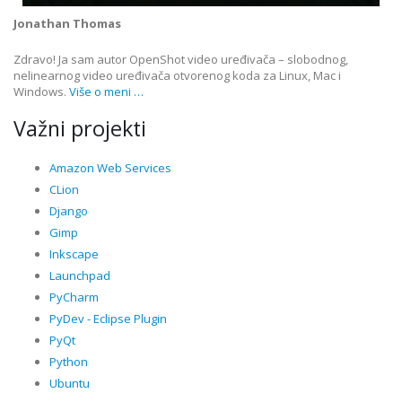
Jonathan Thomas
Zdravo! Ja sam autor OpenShot video uređivača – slobodnog,
nelinearnog video uređivača otvorenog koda za Linux, Mac i
Windows.
Više o meni …
Važni projekti
Amazon Web Services
CLion
Django
Gimp
Inkscape
Launchpad
PyCharm
PyDev - Eclipse Plugin
PyQt
Python
Ubuntu