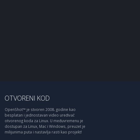
OTVORENI KOD
OpenShot™ je stvoren 2008. godine kao
besplatan i jednostavan video uređivač
otvorenog koda za Linux. U međuvremenu je
dostupan za Linux, Mac i Windows, preuzet je
milijunima puta i nastavlja rasti kao projekt!