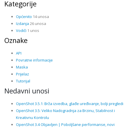
Kategorije
Općenito
14 unosa
Izdanja
26 unosa
Vodiči
1 unos
Oznake
API
Povratne informacije
Maska
Prijelaz
Tutorijal
Nedavni unosi
OpenShot 3.5.1: Brža izvedba, glađe uređivanje, bolji pregledi
OpenShot 3.5: Veliko Nadogradnja za Brzinu, Stabilnost i
Kreativnu Kontrolu
OpenShot 3.4 Objavljen | Poboljšane performanse, novi