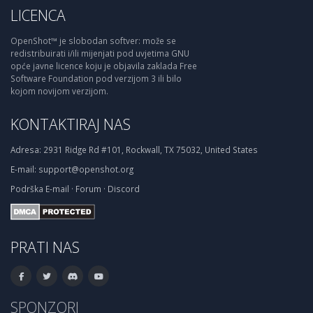
LICENCA
OpenShot™ je slobodan softver: može se
redistribuirati i/ili mijenjati pod uvjetima GNU
opće javne licence koju je objavila zaklada Free
Software Foundation pod verzijom 3 ili bilo
kojom novijom verzijom.
KONTAKTIRAJ NAS
Adresa:
2931 Ridge Rd #101, Rockwall, TX 75032, United States
E-mail:
support@openshot.org
Podrška
E-mail
·
Forum
·
Discord
PRATI NAS
SPONZORI