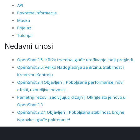
API
Povratne informacije
Maska
Prijelaz
Tutorijal
Nedavni unosi
OpenShot 3.5.1: Brža izvedba, glađe uređivanje, bolji pregledi
OpenShot 3.5: Veliko Nadogradnja za Brzinu, Stabilnost i
Kreativnu Kontrolu
OpenShot 3.4 Objavljen | Poboljšane performanse, novi
efekti, uzbudljive novosti!
Pametniji rezovi, zadivljujući dizajn | Otkrijte što je novo u
OpenShot 3.3
OpenShot 3.2.1 Objavljen | Poboljšana stabilnost, brojne
ispravke i glađe pokretanje!