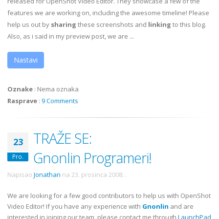
released for OpenShot Video Editor. They showcase a few of the
features we are working on, including the awesome timeline! Please
help us out by
sharing
these screenshots and
linking
to this blog.
Also, as i said in my preview post, we are ...
Nastavi
Oznake
:
Nema oznaka
Rasprave
:
9 Comments
TRAŽE SE:
23
Gnonlin Programeri!
Pro.
Napisao
Jonathan
na
23. prosinca 2008.
.
We are looking for a few good contributors to help us with OpenShot
Video Editor! If you have any experience with
Gnonlin
and are
interested in joining our team, please contact me through
LaunchPad