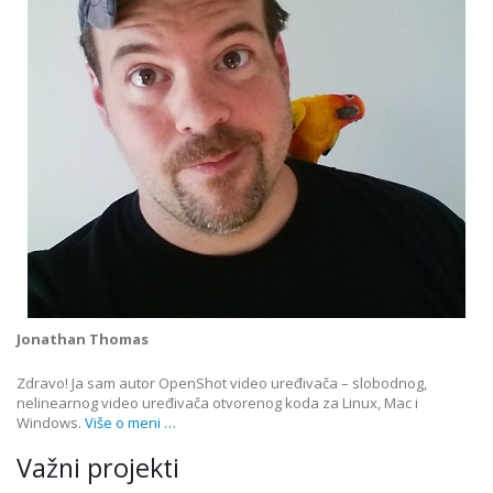
Jonathan Thomas
Zdravo! Ja sam autor OpenShot video uređivača – slobodnog,
nelinearnog video uređivača otvorenog koda za Linux, Mac i
Windows.
Više o meni …
Važni projekti