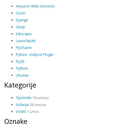
Amazon Web Services
CLion
Django
Gimp
Inkscape
Launchpad
PyCharm
PyDev - Eclipse Plugin
PyQt
Python
Ubuntu
Kategorije
Općenito
14 unosa
Izdanja
26 unosa
Vodiči
1 unos
Oznake