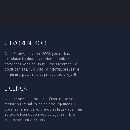
OTVORENI KOD
OpenShot™ je stvoren 2008. godine kao
besplatan i jednostavan video uređivač
otvorenog koda za Linux. U međuvremenu je
dostupan za Linux, Mac i Windows, preuzet je
milijunima puta i nastavlja rasti kao projekt!
LICENCA
OpenShot™ je slobodan softver: može se
redistribuirati i/ili mijenjati pod uvjetima GNU
opće javne licence koju je objavila zaklada Free
Software Foundation pod verzijom 3 ili bilo
kojom novijom verzijom.