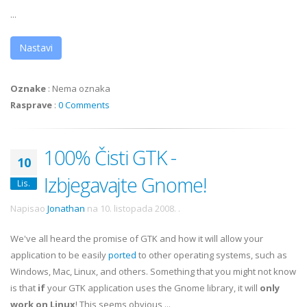
...
Nastavi
Oznake
:
Nema oznaka
Rasprave
:
0 Comments
100% Čisti GTK -
10
Izbjegavajte Gnome!
Lis.
Napisao
Jonathan
na
10. listopada 2008.
.
We've all heard the promise of GTK and how it will allow your
application to be easily
ported
to other operating systems, such as
Windows, Mac, Linux, and others. Something that you might not know
is that
if
your GTK application uses the Gnome library, it will
only
work on Linux
! This seems obvious ...