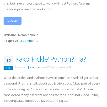
this, but I never could get it to work with just Python. Also, my
previous pipeline only worked for ...
Nastavi
Oznake
:
Nema oznaka
Rasprave
:
3 Comments
Kako 'Pickle' Python? Ha?
12
Napisao
Jonathan
na
12. listopada 2008.
.
Lis.
What do pickles and pythons have in common? Well, I'll get to that in
a second. First, let's talk about application data. A key part of every
program design is "how and where do I store my data". I have
considered many different options for the OpenShot Video Editor,
including XML, Embedded MySQL, and SqlLite.