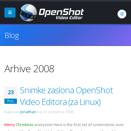
Blog
Arhive 2008
Snimke zaslona OpenShot
23
Video Editora (za Linux)
Pro.
Napisao
Jonathan
na
23. prosinca 2008.
.
Merry
Christmas
everyone! Here is the first set of screenshots ever