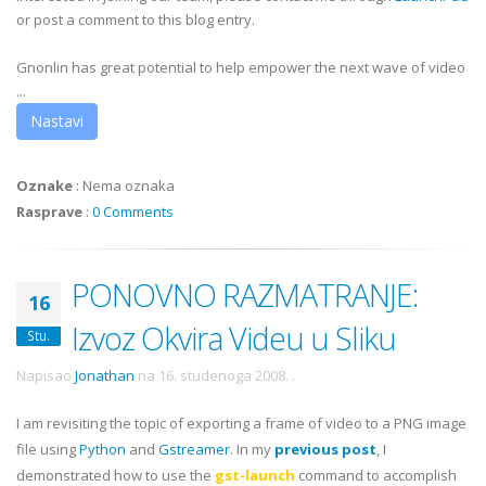
or post a comment to this blog entry.
Gnonlin has great potential to help empower the next wave of video
...
Nastavi
Oznake
:
Nema oznaka
Rasprave
:
0 Comments
PONOVNO RAZMATRANJE:
16
Izvoz Okvira Videu u Sliku
Stu.
Napisao
Jonathan
na
16. studenoga 2008.
.
I am revisiting the topic of exporting a frame of video to a PNG image
file using
Python
and
Gstreamer
. In my
previous post
, I
demonstrated how to use the
gst-launch
command to accomplish