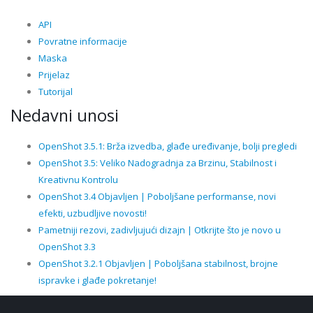
API
Povratne informacije
Maska
Prijelaz
Tutorijal
Nedavni unosi
OpenShot 3.5.1: Brža izvedba, glađe uređivanje, bolji pregledi
OpenShot 3.5: Veliko Nadogradnja za Brzinu, Stabilnost i
Kreativnu Kontrolu
OpenShot 3.4 Objavljen | Poboljšane performanse, novi
efekti, uzbudljive novosti!
Pametniji rezovi, zadivljujući dizajn | Otkrijte što je novo u
OpenShot 3.3
OpenShot 3.2.1 Objavljen | Poboljšana stabilnost, brojne
ispravke i glađe pokretanje!