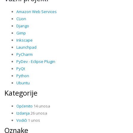
Amazon Web Services
CLion
Django
Gimp
Inkscape
Launchpad
PyCharm
PyDev - Eclipse Plugin
PyQt
Python
Ubuntu
Kategorije
Općenito
14 unosa
Izdanja
26 unosa
Vodiči
1 unos
Oznake