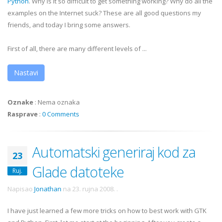
Python
. Why is it so difficult to get something working? Why do all the
examples on the Internet suck? These are all good questions my
friends, and today I bring some answers.
First of all, there are many different levels of ...
Nastavi
Oznake
:
Nema oznaka
Rasprave
:
0 Comments
Automatski generiraj kod za
23
Glade datoteke
Ruj.
Napisao
Jonathan
na
23. rujna 2008.
.
I have just learned a few more tricks on how to best work with
GTK