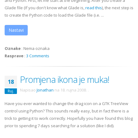
and Python. First, let me start at the beginning. After you create a
Glade file (If you don't know what Glade is,
read this
), the next step is
to create the Python code to load the Glade file (i.e. ...
Nastavi
Oznake
:
Nema oznaka
Rasprave
:
3 Comments
Promjena ikona je muka!
18
Napisao
Jonathan
na
18. rujna 2008.
.
Ruj.
Have you ever wanted to change the drag icon on a
GTK
TreeView
control using Python? This sounds really easy, but in fact there is a
trick to getting it to work correctly. Hopefully you have found this blog
prior to spending 7 days searching for a solution (like I did).