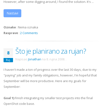
However, after some digging around, I found the solution. It's ...
Nastavi
Oznake
:
Nema oznaka
Rasprave
:
2 Comments
Što je planirano za rujan?
8
Napisao
Jonathan
na
8. rujna 2008.
.
Ruj.
I haven't made a ton of progress over the last 30 days, due to my
"paying" job and my family obligations, however, I'm hopeful that
September will be more productive. Here are my goals for
September:
Goal 1)
Finish integrating my smaller test projects into the final
OpenShot code base.