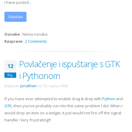
I have posted ...
Nastavi
Oznake
:
Nema oznaka
Rasprave
:
2 Comments
Povlačenje i ispuštanje s GTK
12
i Pythonom
Ruj.
Napisao
Jonathan
na
12. rujna 2008.
.
If you have ever attempted to enable drag & drop with
Python
and
GTK
, then you've probably run into the same problem I did. When I
would drop an item on a widget, it just would not fire off the signal
handler. Very frustrating!!!