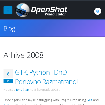
Blog
Arhive 2008
GTK, Python i DnD -
8
Ponovno Razmatrano!
Lis.
Napisao
Jonathan
na
8. listopada 2008.
.
Once again I find myself struggling with Drag 'n Drop using
GTK
and