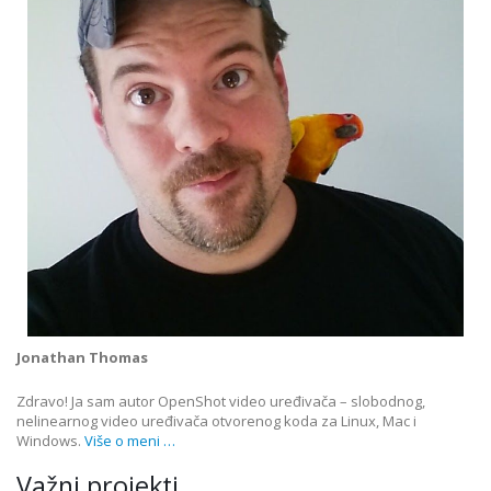
Jonathan Thomas
Zdravo! Ja sam autor OpenShot video uređivača – slobodnog,
nelinearnog video uređivača otvorenog koda za Linux, Mac i
Windows.
Više o meni …
Važni projekti