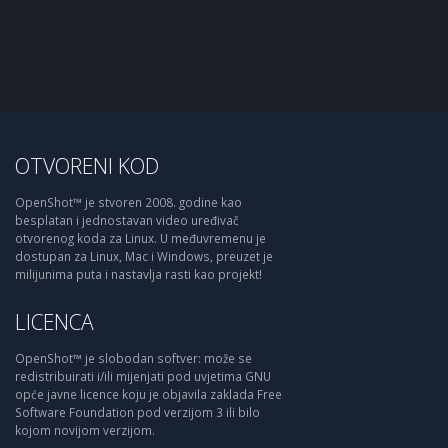
OTVORENI KOD
OpenShot™ je stvoren 2008. godine kao
besplatan i jednostavan video uređivač
otvorenog koda za Linux. U međuvremenu je
dostupan za Linux, Mac i Windows, preuzet je
milijunima puta i nastavlja rasti kao projekt!
LICENCA
OpenShot™ je slobodan softver: može se
redistribuirati i/ili mijenjati pod uvjetima GNU
opće javne licence koju je objavila zaklada Free
Software Foundation pod verzijom 3 ili bilo
kojom novijom verzijom.