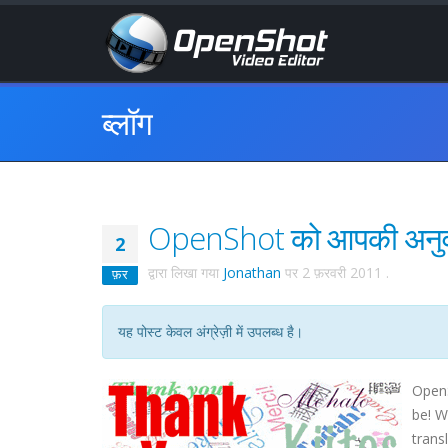
ब्लॉग
OpenShot को आपकी अनुवाद
2
द्वारा लिखा गया
Jonathan
पर
2 फ़रवरी 2011
.
फ़र
यह पोस्ट केवल अंग्रेज़ी में उपलब्ध है।
Open
be! W
trans