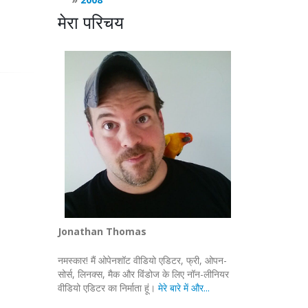
मेरा परिचय
Jonathan Thomas
नमस्कार! मैं ओपेनशॉट वीडियो एडिटर, फ्री, ओपन-
सोर्स, लिनक्स, मैक और विंडोज के लिए नॉन-लीनियर
वीडियो एडिटर का निर्माता हूं।
मेरे बारे में और...