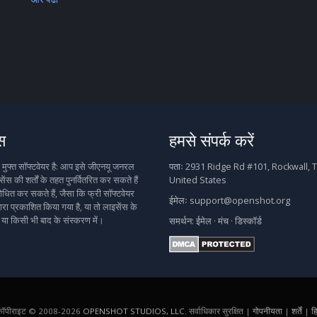
स
हमसे संपर्क करें
फ्त सॉफ्टवेयर है: आप इसे जीएनयू जनरल
पताः
2931 Ridge Rd #101, Rockwall, T
ेंस की शर्तों के तहत पुनर्वितरित कर सकते हैं
United States
धित कर सकते हैं, जैसा कि फ्री सॉफ्टवेयर
ईमेलः
support@openshot.org
वारा प्रकाशित किया गया है, या तो लाइसेंस के
 या किसी भी बाद के संस्करण में।
समर्थन:
ईमेल
·
मंच
·
डिस्कॉर्ड
कॉपीराइट © 2008-2026
OPENSHOT STUDIOS, LLC
. सर्वाधिकार सुरक्षित |
गोपनीयता
|
शर्तें
|
हि