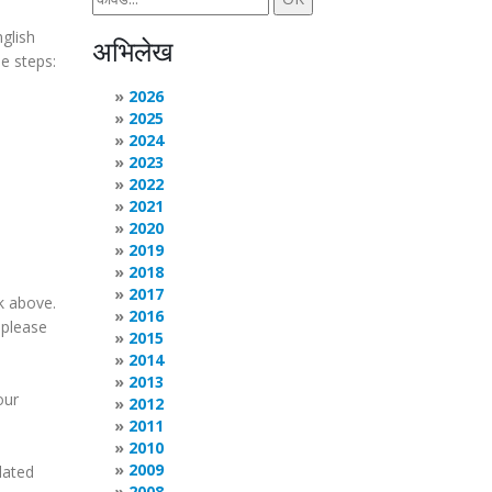
nglish
अभिलेख
e steps:
2026
2025
2024
2023
2022
2021
2020
2019
2018
2017
k above.
2016
 please
2015
2014
2013
our
2012
2011
2010
2009
lated
2008