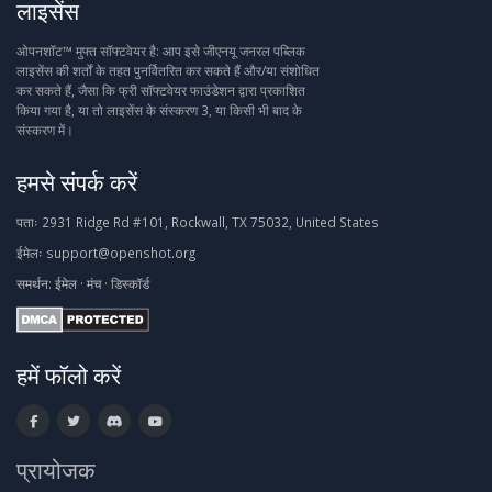
लाइसेंस
ओपनशॉट™ मुफ्त सॉफ्टवेयर है: आप इसे जीएनयू जनरल पब्लिक
लाइसेंस की शर्तों के तहत पुनर्वितरित कर सकते हैं और/या संशोधित
कर सकते हैं, जैसा कि फ्री सॉफ्टवेयर फाउंडेशन द्वारा प्रकाशित
किया गया है, या तो लाइसेंस के संस्करण 3, या किसी भी बाद के
संस्करण में।
हमसे संपर्क करें
पताः
2931 Ridge Rd #101, Rockwall, TX 75032, United States
ईमेलः
support@openshot.org
समर्थन:
ईमेल
·
मंच
·
डिस्कॉर्ड
हमें फॉलो करें
प्रायोजक