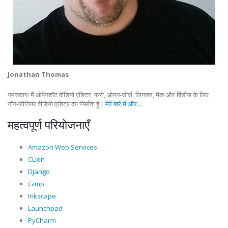
Jonathan Thomas
नमस्कार! मैं ओपेनशॉट वीडियो एडिटर, फ्री, ओपन-सोर्स, लिनक्स, मैक और विंडोज के लिए
नॉन-लीनियर वीडियो एडिटर का निर्माता हूं।
मेरे बारे में और...
महत्वपूर्ण परियोजनाएँ
Amazon Web Services
CLion
Django
Gimp
Inkscape
Launchpad
PyCharm