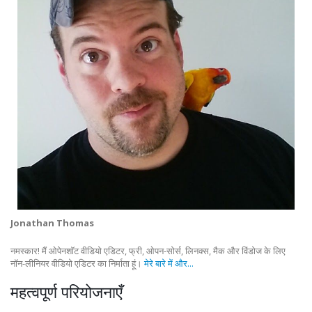
Jonathan Thomas
नमस्कार! मैं ओपेनशॉट वीडियो एडिटर, फ्री, ओपन-सोर्स, लिनक्स, मैक और विंडोज के लिए
नॉन-लीनियर वीडियो एडिटर का निर्माता हूं।
मेरे बारे में और...
महत्वपूर्ण परियोजनाएँ