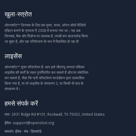
खुला-स्त्रोत
ओपनशॉट™ लिनक्स के लिए एक मुफ्त, सरल, ओपन-सोर्स वीडियो
एडिटर बनाने के प्रयास में 2008 में बनाया गया था। यह अब
लिनक्स, मैक और विंडोज पर उपलब्ध है, लाखों बार डाउनलोड किया
जा चुका है, और एक परियोजना के रूप में विकसित हो रहा है!
लाइसेंस
ओपनशॉट™ मुफ्त सॉफ्टवेयर है: आप इसे जीएनयू जनरल पब्लिक
लाइसेंस की शर्तों के तहत पुनर्वितरित कर सकते हैं और/या संशोधित
कर सकते हैं, जैसा कि फ्री सॉफ्टवेयर फाउंडेशन द्वारा प्रकाशित
किया गया है, या तो लाइसेंस के संस्करण 3, या किसी भी बाद के
संस्करण में।
हमसे संपर्क करें
पताः
2931 Ridge Rd #101, Rockwall, TX 75032, United States
ईमेलः
support@openshot.org
समर्थन:
ईमेल
·
मंच
·
डिस्कॉर्ड