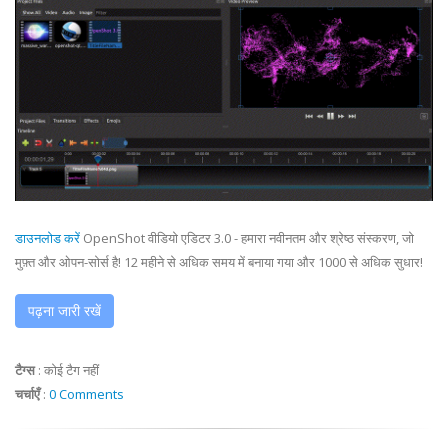
डाउनलोड करें
OpenShot वीडियो एडिटर 3.0 - हमारा नवीनतम और श्रेष्ठ संस्करण, जो
मुफ़्त और ओपन-सोर्स है! 12 महीने से अधिक समय में बनाया गया और 1000 से अधिक सुधार!
पढ़ना जारी रखें
टैग्स
:
कोई टैग नहीं
चर्चाएँ
:
0 Comments