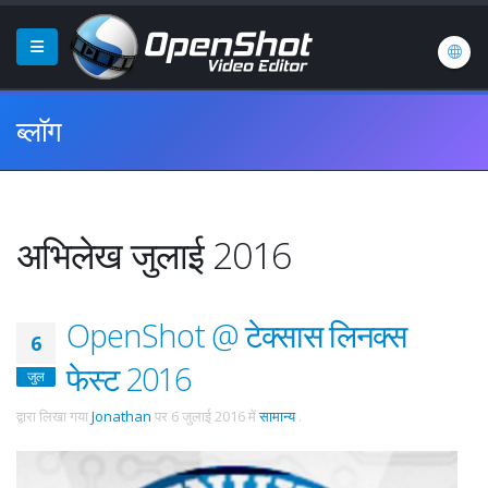
ब्लॉग
अभिलेख जुलाई 2016
OpenShot @ टेक्सास लिनक्स
6
फेस्ट 2016
जुल
द्वारा लिखा गया
Jonathan
पर
6 जुलाई 2016
में
सामान्य
.