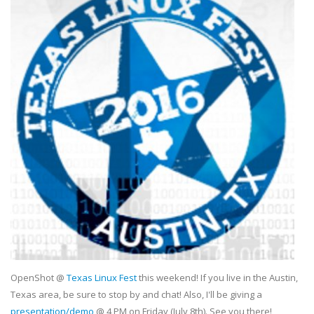
OpenShot @
Texas Linux Fest
this weekend! If you live in the Austin,
Texas area, be sure to stop by and chat! Also, I'll be giving a
presentation/demo
@ 4 PM on Friday (July 8th). See you there!