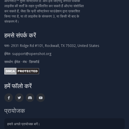
ओपनशॉट™ मुफ्त सॉफ्टवेयर है: आप इसे जीएनयू जनरल पब्लिक
लाइसेंस की शर्तों के तहत पुनर्वितरित कर सकते हैं और/या संशोधित
कर सकते हैं, जैसा कि फ्री सॉफ्टवेयर फाउंडेशन द्वारा प्रकाशित
किया गया है, या तो लाइसेंस के संस्करण 3, या किसी भी बाद के
संस्करण में।
हमसे संपर्क करें
पताः
2931 Ridge Rd #101, Rockwall, TX 75032, United States
ईमेलः
support@openshot.org
समर्थन:
ईमेल
·
मंच
·
डिस्कॉर्ड
हमें फॉलो करें
प्रायोजक
हमारे अगले प्रायोजक बनें।