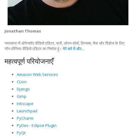
Jonathan Thomas
नमस्कार! मैं ओपेनशॉट वीडियो एडिटर, फ्री, ओपन-सोर्स, लिनक्स, मैक और विंडोज के लिए
नॉन-लीनियर वीडियो एडिटर का निर्माता हूं।
मेरे बारे में और...
महत्वपूर्ण परियोजनाएँ
Amazon Web Services
CLion
Django
Gimp
Inkscape
Launchpad
PyCharm
PyDev - Eclipse Plugin
PyQt