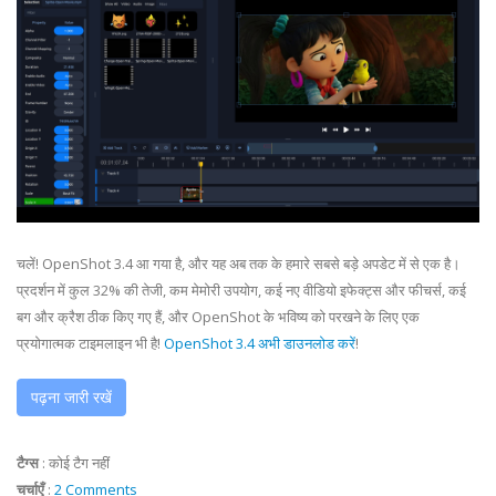
चलें! OpenShot 3.4 आ गया है, और यह अब तक के हमारे सबसे बड़े अपडेट में से एक है।
प्रदर्शन में कुल 32% की तेजी, कम मेमोरी उपयोग, कई नए वीडियो इफेक्ट्स और फीचर्स, कई
बग और क्रैश ठीक किए गए हैं, और OpenShot के भविष्य को परखने के लिए एक
प्रयोगात्मक टाइमलाइन भी है!
OpenShot 3.4 अभी डाउनलोड करें
!
पढ़ना जारी रखें
टैग्स
:
कोई टैग नहीं
चर्चाएँ
:
2 Comments