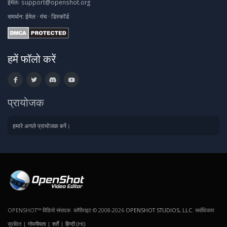
ईमेलः
support@openshot.org
समर्थन:
ईमेल
·
मंच
·
डिस्कॉर्ड
हमें फॉलो करें
प्रायोजक
हमारे अगले प्रायोजक बनें।
OPENSHOT™ विडियो संपादक. कॉपीराइट © 2008-2026
OPENSHOT STUDIOS, LLC
. सर्वाधिकार
सुरक्षित |
गोपनीयता
|
शर्तें
|
हिन्दी (HI)