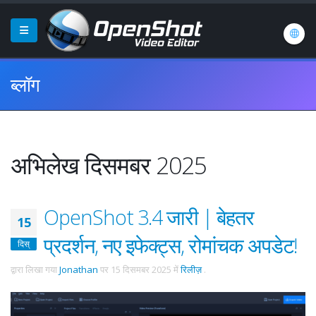
ब्लॉग
अभिलेख दिसमबर 2025
OpenShot 3.4 जारी | बेहतर
15
प्रदर्शन, नए इफेक्ट्स, रोमांचक अपडेट!
दिस्
द्वारा लिखा गया
Jonathan
पर
15 दिसमबर 2025
में
रिलीज़
.