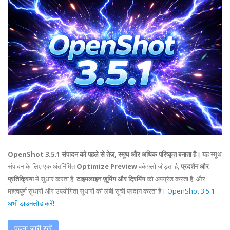
OpenShot 3.5.1 संपादन को पहले से तेज़, स्मूथ और अधिक परिष्कृत बनाता है।
यह स्मूथ
संपादन के लिए एक अंतर्निर्मित
Optimize Preview
वर्कफ़्लो जोड़ता है,
प्रदर्शन और
प्रतिक्रिया
में सुधार करता है,
टाइमलाइन ज़ूमिंग और ट्रिमिंग
को अपग्रेड करता है, और
महत्वपूर्ण सुधारों और उपयोगिता सुधारों की लंबी सूची प्रदान करता है।
OpenShot 3.5.1
अभी डाउनलोड करें!
पढ़ना जारी रखें