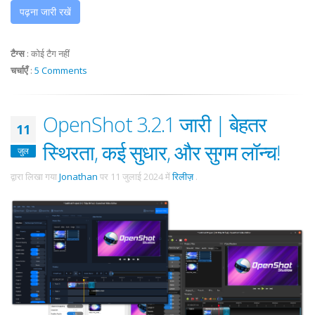
पढ़ना जारी रखें
टैग्स
:
कोई टैग नहीं
चर्चाएँ
:
5 Comments
OpenShot 3.2.1 जारी | बेहतर
11
स्थिरता, कई सुधार, और सुगम लॉन्च!
जुल
द्वारा लिखा गया
Jonathan
पर
11 जुलाई 2024
में
रिलीज़
.