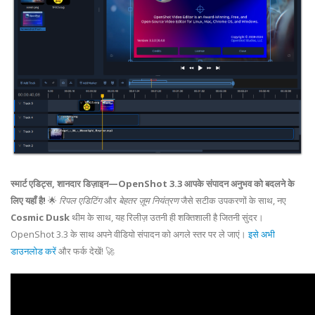
स्मार्ट एडिट्स, शानदार डिज़ाइन—OpenShot 3.3 आपके संपादन अनुभव को बदलने के
लिए यहाँ है!
🌟
रिपल एडिटिंग
और
बेहतर ज़ूम नियंत्रण
जैसे सटीक उपकरणों के साथ, नए
Cosmic Dusk
थीम के साथ, यह रिलीज़ उतनी ही शक्तिशाली है जितनी सुंदर।
OpenShot 3.3 के साथ अपने वीडियो संपादन को अगले स्तर पर ले जाएं।
इसे अभी
डाउनलोड करें
और फर्क देखें! 🚀