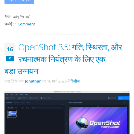
टैग्स
:
कोई टैग नहीं
चर्चाएँ
:
1 Comment
OpenShot 3.5: गति, स्थिरता, और
16
रचनात्मक नियंत्रण के लिए एक
मा
बड़ा उन्नयन
द्वारा लिखा गया
Jonathan
पर
16 मार्च 2026
में
रिलीज़
.