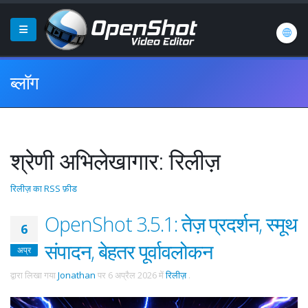
ब्लॉग
श्रेणी अभिलेखागार: रिलीज़
रिलीज़ का RSS फ़ीड
OpenShot 3.5.1: तेज़ प्रदर्शन, स्मूथ
6
संपादन, बेहतर पूर्वावलोकन
अप्र
द्वारा लिखा गया
Jonathan
पर
6 अप्रैल 2026
में
रिलीज़
.