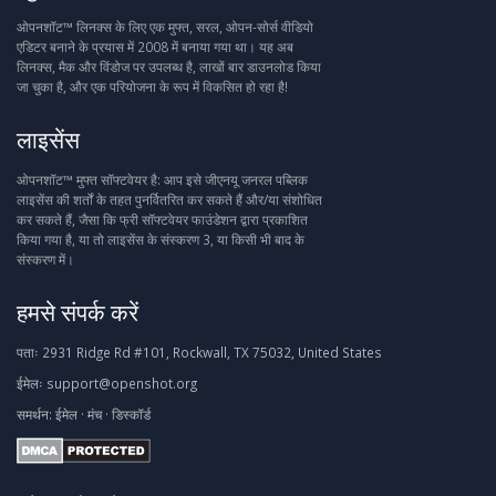
ओपनशॉट™ लिनक्स के लिए एक मुफ्त, सरल, ओपन-सोर्स वीडियो
एडिटर बनाने के प्रयास में 2008 में बनाया गया था। यह अब
लिनक्स, मैक और विंडोज पर उपलब्ध है, लाखों बार डाउनलोड किया
जा चुका है, और एक परियोजना के रूप में विकसित हो रहा है!
लाइसेंस
ओपनशॉट™ मुफ्त सॉफ्टवेयर है: आप इसे जीएनयू जनरल पब्लिक
लाइसेंस की शर्तों के तहत पुनर्वितरित कर सकते हैं और/या संशोधित
कर सकते हैं, जैसा कि फ्री सॉफ्टवेयर फाउंडेशन द्वारा प्रकाशित
किया गया है, या तो लाइसेंस के संस्करण 3, या किसी भी बाद के
संस्करण में।
हमसे संपर्क करें
पताः
2931 Ridge Rd #101, Rockwall, TX 75032, United States
ईमेलः
support@openshot.org
समर्थन:
ईमेल
·
मंच
·
डिस्कॉर्ड