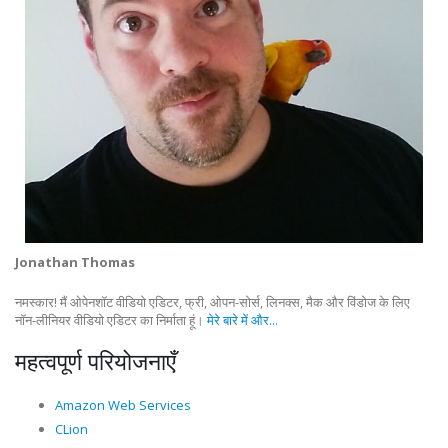
Jonathan Thomas
नमस्कार! मैं ओपेनशॉट वीडियो एडिटर, फ्री, ओपन-सोर्स, लिनक्स, मैक और विंडोज के लिए
नॉन-लीनियर वीडियो एडिटर का निर्माता हूं।
मेरे बारे में और...
महत्वपूर्ण परियोजनाएँ
Amazon Web Services
CLion