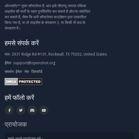
ओपनशॉट™ मुफ्त सॉफ्टवेयर है: आप इसे जीएनयू जनरल पब्लिक
लाइसेंस की शर्तों के तहत पुनर्वितरित कर सकते हैं और/या संशोधित
कर सकते हैं, जैसा कि फ्री सॉफ्टवेयर फाउंडेशन द्वारा प्रकाशित
किया गया है, या तो लाइसेंस के संस्करण 3, या किसी भी बाद के
संस्करण में।
हमसे संपर्क करें
पताः
2931 Ridge Rd #101, Rockwall, TX 75032, United States
ईमेलः
support@openshot.org
समर्थन:
ईमेल
·
मंच
·
डिस्कॉर्ड
हमें फॉलो करें
प्रायोजक
हमारे अगले प्रायोजक बनें।