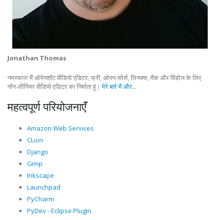
Jonathan Thomas
नमस्कार! मैं ओपेनशॉट वीडियो एडिटर, फ्री, ओपन-सोर्स, लिनक्स, मैक और विंडोज के लिए
नॉन-लीनियर वीडियो एडिटर का निर्माता हूं।
मेरे बारे में और...
महत्वपूर्ण परियोजनाएँ
Amazon Web Services
CLion
Django
Gimp
Inkscape
Launchpad
PyCharm
PyDev - Eclipse Plugin