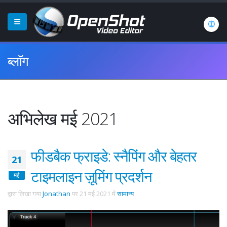
ब्लॉग
अभिलेख मई 2021
फीडबैक फ्राइडे: स्नैपिंग और बेहतर
21
टाइमलाइन ज़ूमिंग प्रदर्शन
मई
द्वारा लिखा गया
Jonathan
पर
21 मई 2021
में
सामान्य
.