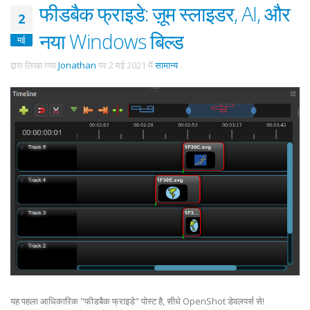
फीडबैक फ्राइडे: ज़ूम स्लाइडर, AI, और
2
नया Windows बिल्ड
मई
द्वारा लिखा गया
Jonathan
पर
2 मई 2021
में
सामान्य
.
यह पहला आधिकारिक "फीडबैक फ्राइडे" पोस्ट है, सीधे OpenShot डेवलपर्स से!