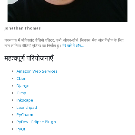
Jonathan Thomas
नमस्कार! मैं ओपेनशॉट वीडियो एडिटर, फ्री, ओपन-सोर्स, लिनक्स, मैक और विंडोज के लिए
नॉन-लीनियर वीडियो एडिटर का निर्माता हूं।
मेरे बारे में और...
महत्वपूर्ण परियोजनाएँ
Amazon Web Services
CLion
Django
Gimp
Inkscape
Launchpad
PyCharm
PyDev - Eclipse Plugin
PyQt