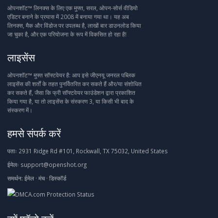
ओपनशॉट™ लिनक्स के लिए एक मुफ्त, सरल, ओपन-सोर्स वीडियो
एडिटर बनाने के प्रयास में 2008 में बनाया गया था। यह अब
लिनक्स, मैक और विंडोज पर उपलब्ध है, लाखों बार डाउनलोड किया
जा चुका है, और एक परियोजना के रूप में विकसित हो रहा है!
लाइसेंस
ओपनशॉट™ मुफ्त सॉफ्टवेयर है: आप इसे जीएनयू जनरल पब्लिक
लाइसेंस की शर्तों के तहत पुनर्वितरित कर सकते हैं और/या संशोधित
कर सकते हैं, जैसा कि फ्री सॉफ्टवेयर फाउंडेशन द्वारा प्रकाशित
किया गया है, या तो लाइसेंस के संस्करण 3, या किसी भी बाद के
संस्करण में।
हमसे संपर्क करें
पताः
2931 Ridge Rd #101, Rockwall, TX 75032, United States
ईमेलः
support@openshot.org
समर्थन:
ईमेल
·
मंच
·
डिस्कॉर्ड