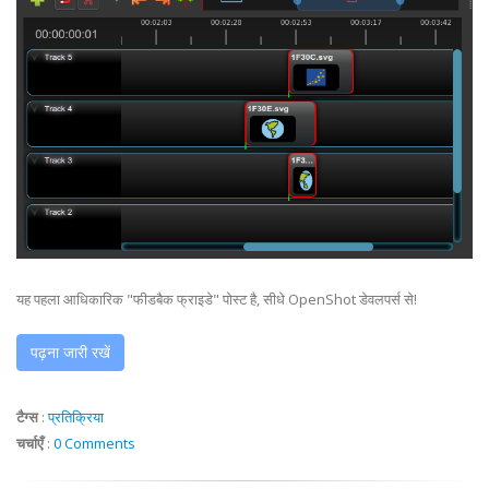
यह पहला आधिकारिक "फीडबैक फ्राइडे" पोस्ट है, सीधे OpenShot डेवलपर्स से!
पढ़ना जारी रखें
टैग्स
:
प्रतिक्रिया
चर्चाएँ
:
0 Comments