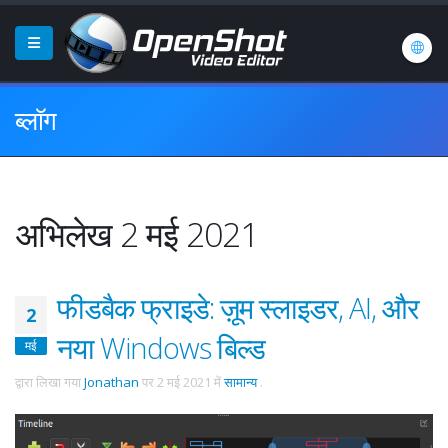
ब्लॉग
अभिलेख 2 मई 2021
फीडबैक फ्राइडे: ज़ूम स्लाइडर, AI, और
2
नया Windows बिल्ड
मई
द्वारा लिखा गया
Jonathan
पर
2 मई 2021
में
सामान्य
.