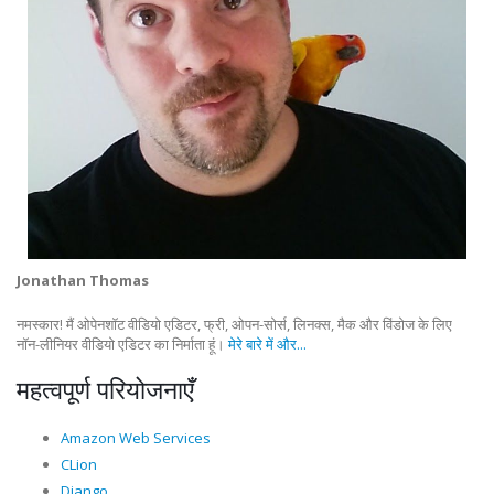
Jonathan Thomas
नमस्कार! मैं ओपेनशॉट वीडियो एडिटर, फ्री, ओपन-सोर्स, लिनक्स, मैक और विंडोज के लिए
नॉन-लीनियर वीडियो एडिटर का निर्माता हूं।
मेरे बारे में और...
महत्वपूर्ण परियोजनाएँ
Amazon Web Services
CLion
Django