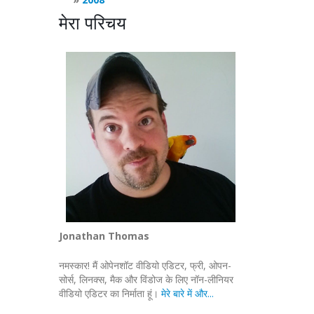
मेरा परिचय
Jonathan Thomas
नमस्कार! मैं ओपेनशॉट वीडियो एडिटर, फ्री, ओपन-
सोर्स, लिनक्स, मैक और विंडोज के लिए नॉन-लीनियर
वीडियो एडिटर का निर्माता हूं।
मेरे बारे में और...