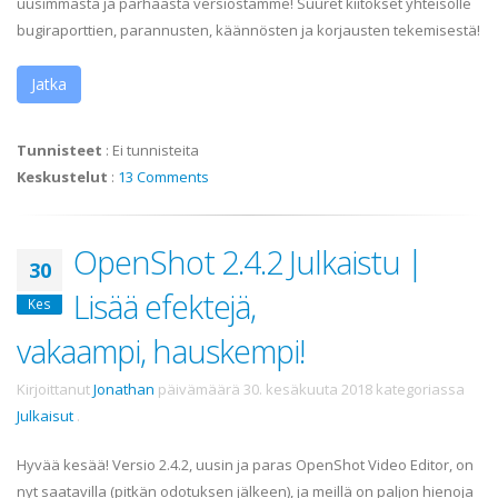
uusimmasta ja parhaasta versiostamme! Suuret kiitokset yhteisölle
bugiraporttien, parannusten, käännösten ja korjausten tekemisestä!
Jatka
Tunnisteet
:
Ei tunnisteita
Keskustelut
:
13 Comments
OpenShot 2.4.2 Julkaistu |
30
Lisää efektejä,
Kes
vakaampi, hauskempi!
Kirjoittanut
Jonathan
päivämäärä
30. kesäkuuta 2018
kategoriassa
Julkaisut
.
Hyvää kesää! Versio 2.4.2, uusin ja paras OpenShot Video Editor, on
nyt saatavilla (pitkän odotuksen jälkeen), ja meillä on paljon hienoja