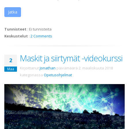
Jatka
Tunnisteet
:
Ei tunnisteita
Keskustelut
:
2 Comments
Maskit ja siirtymät -videokurssi
2
Kirjoittanut
Jonathan
päivämäärä
2. maaliskuuta 2018
Maa
kategoriassa
Opetusohjelmat
.