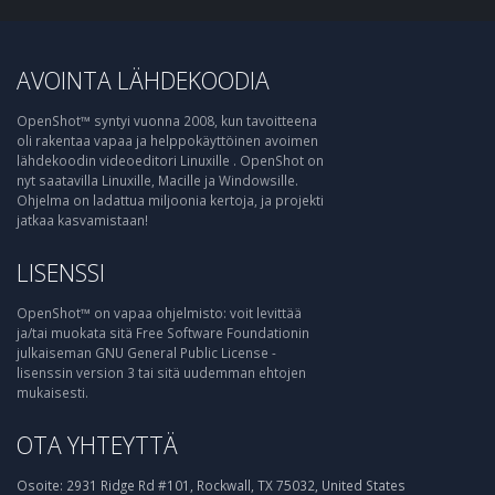
AVOINTA LÄHDEKOODIA
OpenShot™ syntyi vuonna 2008, kun tavoitteena
oli rakentaa vapaa ja helppokäyttöinen avoimen
lähdekoodin videoeditori Linuxille . OpenShot on
nyt saatavilla Linuxille, Macille ja Windowsille.
Ohjelma on ladattua miljoonia kertoja, ja projekti
jatkaa kasvamistaan!
LISENSSI
OpenShot™ on vapaa ohjelmisto: voit levittää
ja/tai muokata sitä Free Software Foundationin
julkaiseman GNU General Public License -
lisenssin version 3 tai sitä uudemman ehtojen
mukaisesti.
OTA YHTEYTTÄ
Osoite:
2931 Ridge Rd #101, Rockwall, TX 75032, United States