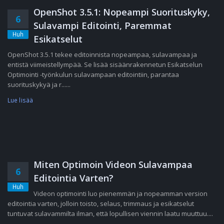
OpenShot 3.5.1: Nopeampi Suorituskyky,
6
Sulavampi Editointi, Paremmat
Huh
Esikatselut
OpenShot 3.5.1 tekee editoinnista nopeampaa, sulavampaa ja
entistä viimeistellympää. Se lisää sisäänrakennetun Esikatselun
Optimointi -työnkulun sulavampaan editointiin, parantaa
suorituskykyä ja r......
Lue lisää
Miten Optimoin Videon Sulavampaa
6
Editointia Varten?
Huh
Videon optimointi luo pienemmän ja nopeamman version
editointia varten, jolloin toisto, selaus, trimmaus ja esikatselut
tuntuvat sulavammilta ilman, että lopullisen viennin laatu muuttuu....