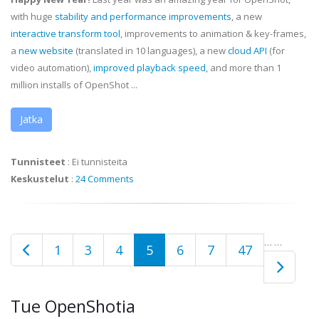
with huge
stability and performance improvements
, a new
interactive transform tool
, improvements to animation & key-frames,
a
new website
(translated in 10 languages), a new
cloud API
(for
video automation),
improved playback speed
, and more than 1
million installs of OpenShot ...
Jatka
Tunnisteet
:
Ei tunnisteita
Keskustelut
:
24 Comments
…
…
1
3
4
5
6
7
47
Tue OpenShotia