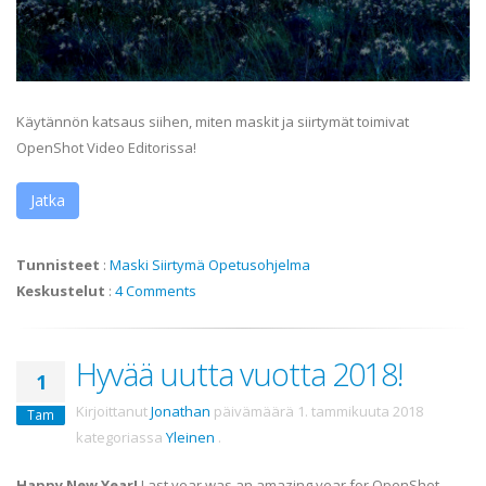
Käytännön katsaus siihen, miten maskit ja siirtymät toimivat
OpenShot Video Editorissa!
Jatka
Tunnisteet
:
Maski
Siirtymä
Opetusohjelma
Keskustelut
:
4 Comments
Hyvää uutta vuotta 2018!
1
Kirjoittanut
Jonathan
päivämäärä
1. tammikuuta 2018
Tam
kategoriassa
Yleinen
.
Happy New Year!
Last year was an amazing year for OpenShot,