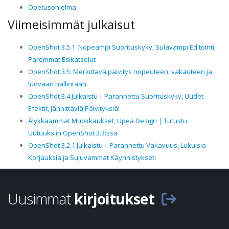
Opetusohjelma
Viimeisimmät julkaisut
OpenShot 3.5.1: Nopeampi Suorituskyky, Sulavampi Editointi,
Paremmat Esikatselut
OpenShot 3.5: Merkittävä päivitys nopeuteen, vakauteen ja
luovaan hallintaan
OpenShot 3.4 Julkaistu | Parannettu Suorituskyky, Uudet
Efektit, Jännittäviä Päivityksiä!
Älykkäämmät Muokkaukset, Upea Design | Tutustu
Uutuuksiin OpenShot 3.3:ssa
OpenShot 3.2.1 Julkaistu | Parannettu Vakavuus, Lukuisia
Korjauksia ja Sujuvammat Käynnistykset!
Uusimmat
kirjoitukset