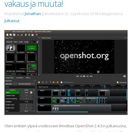
vakaus ja muuta!
Kirjoittanut
Jonathan
päivämäärä
22. syyskuuta 2018
kategoriassa
Julkaisut
.
Olen erittäin ylpeä voidessani ilmoittaa OpenShot 2.4.3:n julkaisusta,