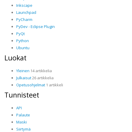
Inkscape
Launchpad
PyCharm
PyDev - Eclipse Plugin
PyQt
Python
Ubuntu
Luokat
Yleinen
14 artikkelia
Julkaisut
26 artikkelia
Opetusohjelmat
1 artikkeli
Tunnisteet
API
Palaute
Maski
Siirtymä