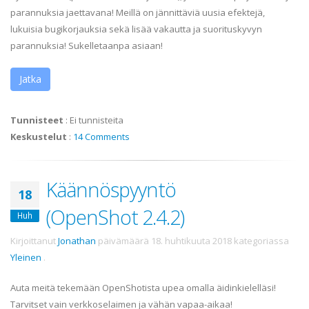
parannuksia jaettavana! Meillä on jännittäviä uusia efektejä,
lukuisia bugikorjauksia sekä lisää vakautta ja suorituskyvyn
parannuksia! Sukelletaanpa asiaan!
Jatka
Tunnisteet
:
Ei tunnisteita
Keskustelut
:
14 Comments
Käännöspyyntö
18
(OpenShot 2.4.2)
Huh
Kirjoittanut
Jonathan
päivämäärä
18. huhtikuuta 2018
kategoriassa
Yleinen
.
Auta meitä tekemään OpenShotista upea omalla äidinkielelläsi!
Tarvitset vain verkkoselaimen ja vähän vapaa-aikaa!