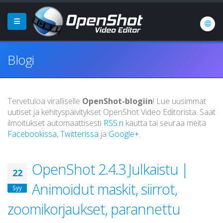
Blogi
Tervetuloa viralliselle
OpenShot-blogiin
! Lue uusimmat
uutiset ja kehityspäivitykset OpenShot Video Editorista. Saat
ilmoitukset automaattisesti
RSS:n
kautta tai seuraa meitä
Facebookissa
,
Twitterissä
ja
Google+
.
OpenShot 2.4.3 Julkaistu |
22
Animoidut maskit, siirrot,
Syy
zoomikorjaukset, parannettu