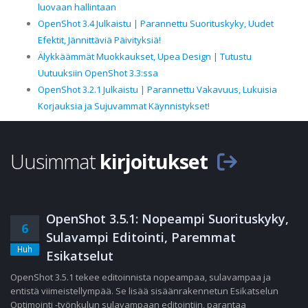
luovaan hallintaan
OpenShot 3.4 Julkaistu | Parannettu Suorituskyky, Uudet
Efektit, Jännittäviä Päivityksiä!
Älykkäämmät Muokkaukset, Upea Design | Tutustu
Uutuuksiin OpenShot 3.3:ssa
OpenShot 3.2.1 Julkaistu | Parannettu Vakavuus, Lukuisia
Korjauksia ja Sujuvammat Käynnistykset!
Uusimmat
kirjoitukset
OpenShot 3.5.1: Nopeampi Suorituskyky,
6
Sulavampi Editointi, Paremmat
Huh
Esikatselut
OpenShot 3.5.1 tekee editoinnista nopeampaa, sulavampaa ja
entistä viimeistellympää. Se lisää sisäänrakennetun Esikatselun
Optimointi -työnkulun sulavampaan editointiin, parantaa