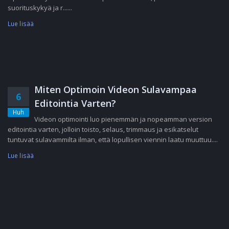
suorituskykyä ja r......
Lue lisää
Miten Optimoin Videon Sulavampaa
6
Editointia Varten?
Huh
Videon optimointi luo pienemmän ja nopeamman version
editointia varten, jolloin toisto, selaus, trimmaus ja esikatselut
tuntuvat sulavammilta ilman, että lopullisen viennin laatu muuttuu....
Lue lisää