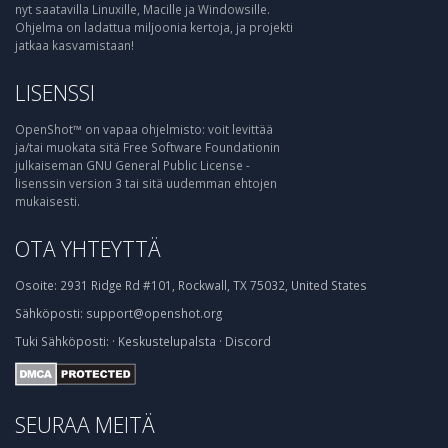
nyt saatavilla Linuxille, Macille ja Windowsille.
Ohjelma on ladattua miljoonia kertoja, ja projekti
jatkaa kasvamistaan!
LISENSSI
OpenShot™ on vapaa ohjelmisto: voit levittää
ja/tai muokata sitä Free Software Foundationin
julkaiseman GNU General Public License -
lisenssin version 3 tai sitä uudemman ehtojen
mukaisesti.
OTA YHTEYTTÄ
Osoite:
2931 Ridge Rd #101, Rockwall, TX 75032, United States
Sähköposti:
support@openshot.org
Tuki
Sähköposti:
·
Keskustelupalsta
·
Discord
SEURAA MEITÄ