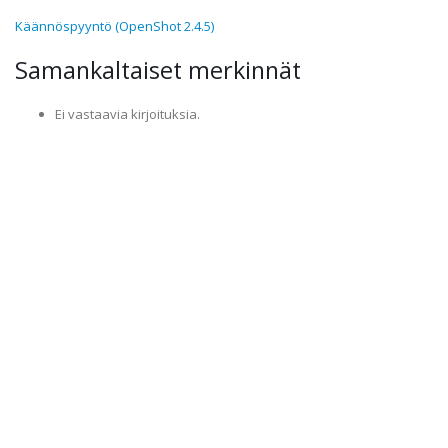
Käännöspyyntö (OpenShot 2.4.5)
Samankaltaiset merkinnät
Ei vastaavia kirjoituksia.