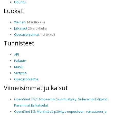
Ubuntu
Luokat
Yleinen
14 artikkelia
Julkaisut
26 artikkelia
Opetusohjelmat
1 artikkeli
Tunnisteet
API
Palaute
Maski
Siirtymä
Opetusohjelma
Viimeisimmät julkaisut
OpenShot 3.5.1: Nopeampi Suorituskyky, Sulavampi Editointi,
Paremmat Esikatselut
OpenShot 3.5: Merkittävä päivitys nopeuteen, vakauteen ja