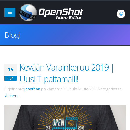
Blogi
Kevään Varainkeruu 2019 |
15
Uusi T-paitamalli!
Huh
Kirjoittanut
Jonathan
päivämäärä
15. huhtikuuta 2019
kategoriassa
Yleinen
.