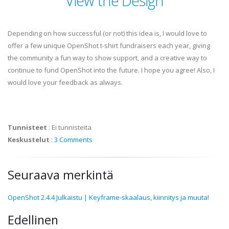
View the Design
Depending on how successful (or not) this idea is, I would love to
offer a few unique OpenShot t-shirt fundraisers each year, giving
the community a fun way to show support, and a creative way to
continue to fund OpenShot into the future. I hope you agree! Also, I
would love your feedback as always.
Tunnisteet
:
Ei tunnisteita
Keskustelut
:
3 Comments
Seuraava merkintä
OpenShot 2.4.4 Julkaistu | Keyframe-skaalaus, kiinnitys ja muuta!
Edellinen