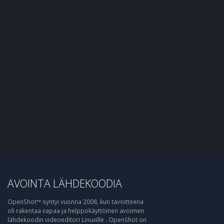
AVOINTA LÄHDEKOODIA
OpenShot™ syntyi vuonna 2008, kun tavoitteena
oli rakentaa vapaa ja helppokäyttöinen avoimen
lähdekoodin videoeditori Linuxille . OpenShot on