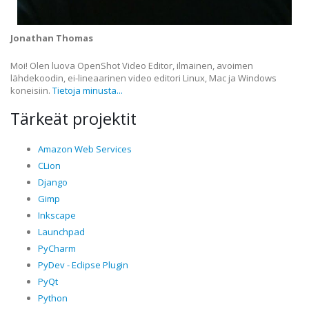
Jonathan Thomas
Moi! Olen luova OpenShot Video Editor, ilmainen, avoimen
lähdekoodin, ei-lineaarinen video editori Linux, Mac ja Windows
koneisiin.
Tietoja minusta...
Tärkeät projektit
Amazon Web Services
CLion
Django
Gimp
Inkscape
Launchpad
PyCharm
PyDev - Eclipse Plugin
PyQt
Python