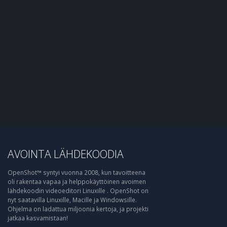
AVOINTA LÄHDEKOODIA
OpenShot™ syntyi vuonna 2008, kun tavoitteena
oli rakentaa vapaa ja helppokäyttöinen avoimen
lähdekoodin videoeditori Linuxille . OpenShot on
nyt saatavilla Linuxille, Macille ja Windowsille.
Ohjelma on ladattua miljoonia kertoja, ja projekti
jatkaa kasvamistaan!