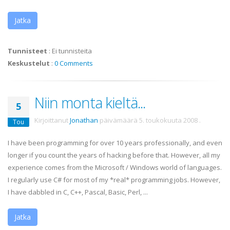
Jatka
Tunnisteet
:
Ei tunnisteita
Keskustelut
:
0 Comments
Niin monta kieltä...
5
Kirjoittanut
Jonathan
päivämäärä
5. toukokuuta 2008
.
Tou
I have been programming for over 10 years professionally, and even
longer if you count the years of hacking before that. However, all my
experience comes from the Microsoft / Windows world of languages.
I regularly use C# for most of my *real* programming jobs. However,
I have dabbled in C, C++, Pascal, Basic, Perl, ...
Jatka