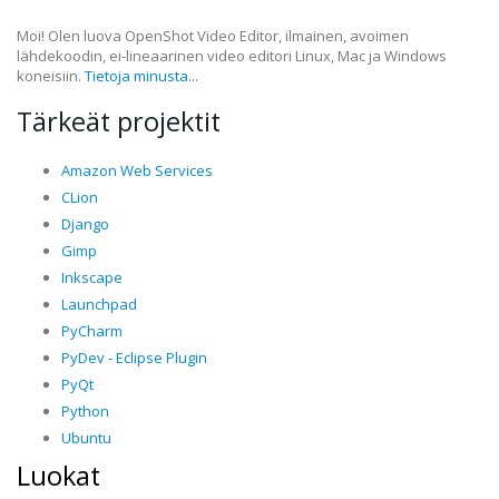
Moi! Olen luova OpenShot Video Editor, ilmainen, avoimen
lähdekoodin, ei-lineaarinen video editori Linux, Mac ja Windows
koneisiin.
Tietoja minusta...
Tärkeät projektit
Amazon Web Services
CLion
Django
Gimp
Inkscape
Launchpad
PyCharm
PyDev - Eclipse Plugin
PyQt
Python
Ubuntu
Luokat