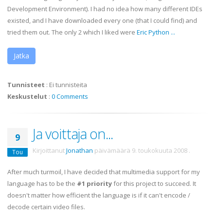
Development Environment). I had no idea how many different
IDEs
existed, and I have downloaded every one (that I could find) and
tried them out. The only 2 which I liked were
Eric Python
...
Jatka
Tunnisteet
:
Ei tunnisteita
Keskustelut
:
0 Comments
Ja voittaja on...
9
Kirjoittanut
Jonathan
päivämäärä
9. toukokuuta 2008
.
Tou
After much turmoil, I have decided that multimedia support for my
language has to be the
#1 priority
for this project to succeed. It
doesn't matter how efficient the language is if it can't encode /
decode certain video files.