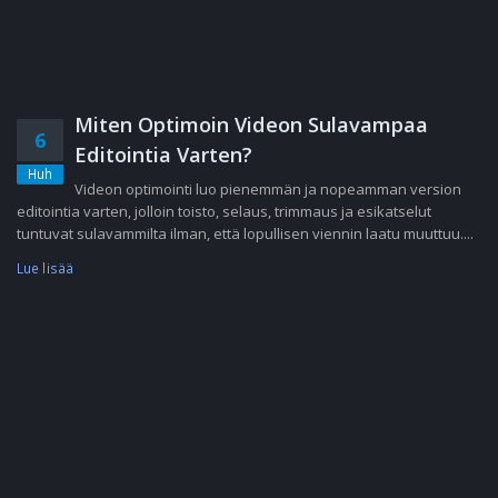
Miten Optimoin Videon Sulavampaa
6
Editointia Varten?
Huh
Videon optimointi luo pienemmän ja nopeamman version
editointia varten, jolloin toisto, selaus, trimmaus ja esikatselut
tuntuvat sulavammilta ilman, että lopullisen viennin laatu muuttuu....
Lue lisää