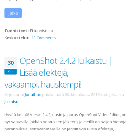
Jatka
Tunnisteet
:
Ei tunnisteita
Keskustelut
:
13 Comments
OpenShot 2.4.2 Julkaistu |
30
Lisää efektejä,
Kes
vakaampi, hauskempi!
Kirjoittanut
Jonathan
päivämäärä
30. kesäkuuta 2018
kategoriassa
Julkaisut
.
Hyvää kesää! Versio 2.4.2, uusin ja paras OpenShot Video Editor, on
nyt saatavilla (pitkän odotuksen jälkeen), ja meillä on paljon hienoja
parannuksia jaettavana! Meillä on jännittäviä uusia efektejä,