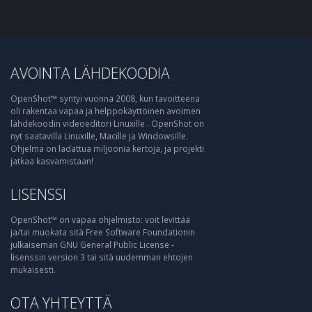
AVOINTA LÄHDEKOODIA
OpenShot™ syntyi vuonna 2008, kun tavoitteena
oli rakentaa vapaa ja helppokäyttöinen avoimen
lähdekoodin videoeditori Linuxille . OpenShot on
nyt saatavilla Linuxille, Macille ja Windowsille.
Ohjelma on ladattua miljoonia kertoja, ja projekti
jatkaa kasvamistaan!
LISENSSI
OpenShot™ on vapaa ohjelmisto: voit levittää
ja/tai muokata sitä Free Software Foundationin
julkaiseman GNU General Public License -
lisenssin version 3 tai sitä uudemman ehtojen
mukaisesti.
OTA YHTEYTTÄ