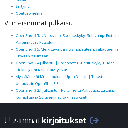
Siirtymä
Opetusohjelma
Viimeisimmät julkaisut
OpenShot 3.5.1: Nopeampi Suorituskyky, Sulavampi Editointi,
Paremmat Esikatselut
OpenShot 3.5: Merkittävä päivitys nopeuteen, vakauteen ja
luovaan hallintaan
OpenShot 3.4 Julkaistu | Parannettu Suorituskyky, Uudet
Efektit, Jännittäviä Päivityksiä!
Älykkäämmät Muokkaukset, Upea Design | Tutustu
Uutuuksiin OpenShot 3.3:ssa
OpenShot 3.2.1 Julkaistu | Parannettu Vakavuus, Lukuisia
Korjauksia ja Sujuvammat Käynnistykset!
Uusimmat
kirjoitukset