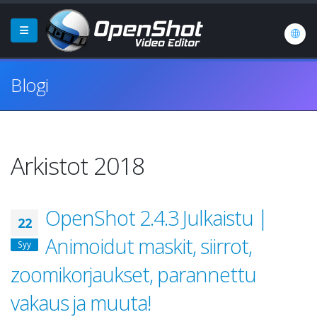
Blogi
Arkistot 2018
OpenShot 2.4.3 Julkaistu |
22
Animoidut maskit, siirrot,
Syy
zoomikorjaukset, parannettu
vakaus ja muuta!