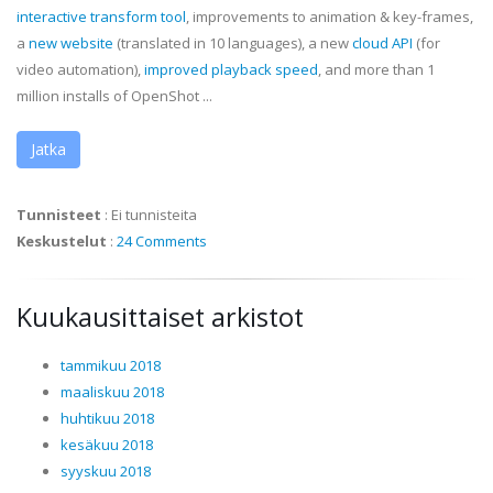
interactive transform tool
, improvements to animation & key-frames,
a
new website
(translated in 10 languages), a new
cloud API
(for
video automation),
improved playback speed
, and more than 1
million installs of OpenShot ...
Jatka
Tunnisteet
:
Ei tunnisteita
Keskustelut
:
24 Comments
Kuukausittaiset arkistot
tammikuu 2018
maaliskuu 2018
huhtikuu 2018
kesäkuu 2018
syyskuu 2018