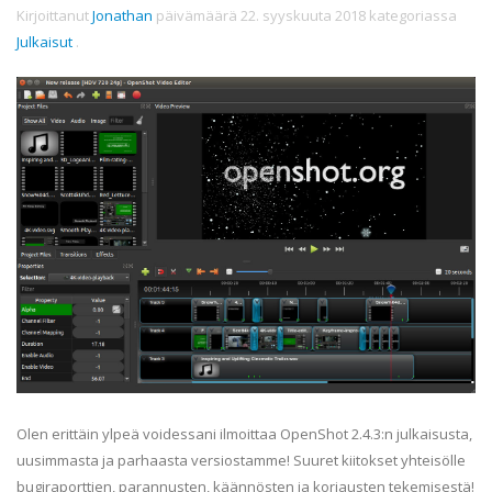
Kirjoittanut
Jonathan
päivämäärä
22. syyskuuta 2018
kategoriassa
Julkaisut
.
Olen erittäin ylpeä voidessani ilmoittaa OpenShot 2.4.3:n julkaisusta,
uusimmasta ja parhaasta versiostamme! Suuret kiitokset yhteisölle
bugiraporttien, parannusten, käännösten ja korjausten tekemisestä!