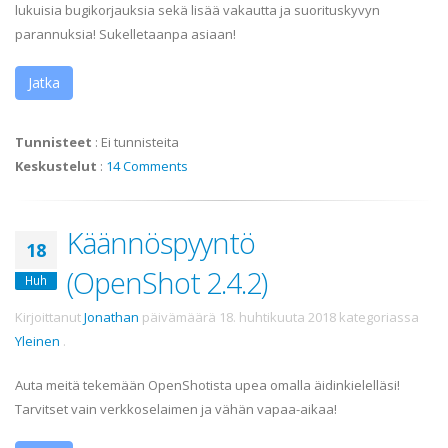
lukuisia bugikorjauksia sekä lisää vakautta ja suorituskyvyn
parannuksia! Sukelletaanpa asiaan!
Jatka
Tunnisteet
:
Ei tunnisteita
Keskustelut
:
14 Comments
Käännöspyyntö
18
(OpenShot 2.4.2)
Huh
Kirjoittanut
Jonathan
päivämäärä
18. huhtikuuta 2018
kategoriassa
Yleinen
.
Auta meitä tekemään OpenShotista upea omalla äidinkielelläsi!
Tarvitset vain verkkoselaimen ja vähän vapaa-aikaa!