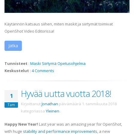
Käytännön katsaus siihen, miten maskit ja siirtymät toimivat
OpenShot Video Editorissa!
Jatka
Tunnisteet
:
Maski
Siirtymä
Opetusohjelma
Keskustelut
:
4 Comments
Hyvää uutta vuotta 2018!
1
Kirjoittanut
Jonathan
päivämäärä
1. tammikuuta 2018
Tam
kategoriassa
Yleinen
.
Happy New Year!
Last year was an amazing year for OpenShot,
with huge
stability and performance improvements
, a new