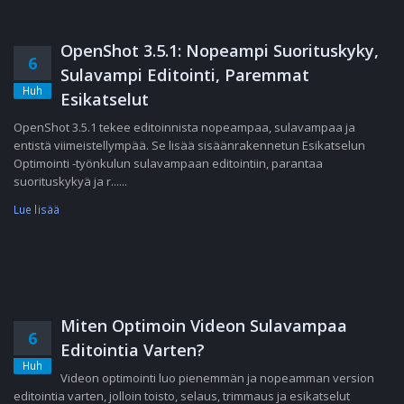
OpenShot 3.5.1: Nopeampi Suorituskyky,
6
Sulavampi Editointi, Paremmat
Huh
Esikatselut
OpenShot 3.5.1 tekee editoinnista nopeampaa, sulavampaa ja
entistä viimeistellympää. Se lisää sisäänrakennetun Esikatselun
Optimointi -työnkulun sulavampaan editointiin, parantaa
suorituskykyä ja r......
Lue lisää
Miten Optimoin Videon Sulavampaa
6
Editointia Varten?
Huh
Videon optimointi luo pienemmän ja nopeamman version
editointia varten, jolloin toisto, selaus, trimmaus ja esikatselut