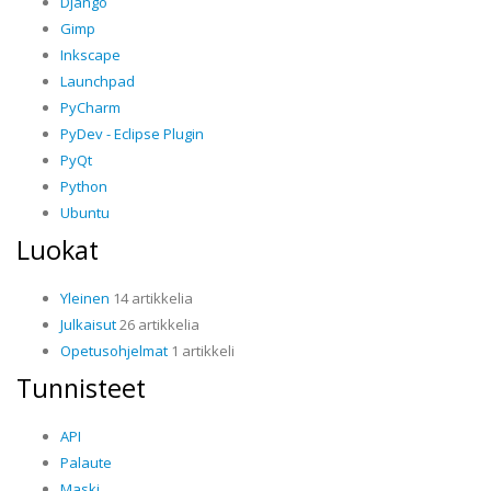
Django
Gimp
Inkscape
Launchpad
PyCharm
PyDev - Eclipse Plugin
PyQt
Python
Ubuntu
Luokat
Yleinen
14 artikkelia
Julkaisut
26 artikkelia
Opetusohjelmat
1 artikkeli
Tunnisteet
API
Palaute
Maski