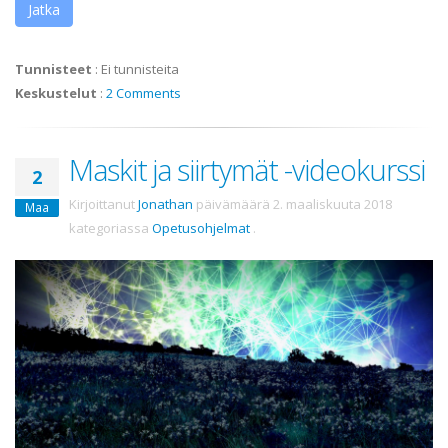
Jatka
Tunnisteet
:
Ei tunnisteita
Keskustelut
:
2 Comments
Maskit ja siirtymät -videokurssi
2
Kirjoittanut
Jonathan
päivämäärä
2. maaliskuuta 2018
Maa
kategoriassa
Opetusohjelmat
.