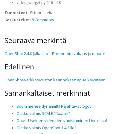
video_widget.py:516 58
Tunnisteet
:
Ei tunnisteita
Keskustelut
:
8 Comments
Seuraava merkintä
OpenShot 2.4.0 Julkaistu | Parannettu vakaus ja muuta!
Edellinen
OpenShot-verkkosivuston käännökset: apua kaivataan!
Samankaltaiset merkinnät
Boom menee dynamiitti! Räjähtävät logot!
Oletko valmis SCALE 11x:ään?
Opas: Useiden videoiden yhdistäminen Linuxissa!
Oletko valmis OpenShot 1.4.3:lle?