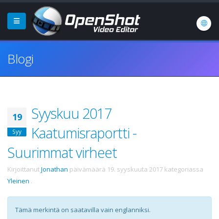
Blogi
Syyskuu 2017
19
Kaatumisraportti -
Syy
Suurimmat virheet
Kirjoittanut
Jonathan
päivämäärä
19. syyskuuta 2017
kategoriassa
Yleinen
.
Tämä merkintä on saatavilla vain englanniksi.