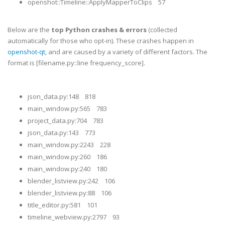
openshot::Timeline::ApplyMapperToClips 57
Below are the
top Python crashes & errors
(collected
automatically for those who opt-in). These crashes happen in
openshot-qt
, and are caused by a variety of different factors. The
format is [filename.py::line frequency_score].
json_data.py:148 818
main_window.py:565 783
project_data.py:704 783
json_data.py:143 773
main_window.py:2243 228
main_window.py:260 186
main_window.py:240 180
blender_listview.py:242 106
blender_listview.py:88 106
title_editor.py:581 101
timeline_webview.py:2797 93