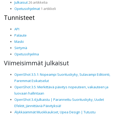
Julkaisut
26 artikkelia
Opetusohjelmat
1 artikkeli
Tunnisteet
API
Palaute
Maski
Siirtymä
Opetusohjelma
Viimeisimmät julkaisut
OpenShot 3.5.1: Nopeampi Suorituskyky, Sulavampi Editointi,
Paremmat Esikatselut
OpenShot 3.5: Merkittävä päivitys nopeuteen, vakauteen ja
luovaan hallintaan
OpenShot 3.4 Julkaistu | Parannettu Suorituskyky, Uudet
Efektit, Jännittäviä Päivityksiä!
Älykkäämmät Muokkaukset, Upea Design | Tutustu