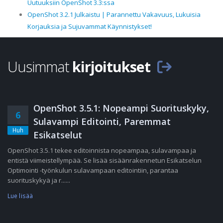
Uutuuksiin OpenShot 3.3:ssa
OpenShot 3.2.1 Julkaistu | Parannettu Vakavuus, Lukuisia
Korjauksia ja Sujuvammat Käynnistykset!
Uusimmat
kirjoitukset
OpenShot 3.5.1: Nopeampi Suorituskyky,
6
Sulavampi Editointi, Paremmat
Huh
Esikatselut
OpenShot 3.5.1 tekee editoinnista nopeampaa, sulavampaa ja
entistä viimeistellympää. Se lisää sisäänrakennetun Esikatselun
Optimointi -työnkulun sulavampaan editointiin, parantaa
suorituskykyä ja r......
Lue lisää