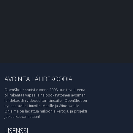
AVOINTA LÄHDEKOODIA
OpenShot™ syntyi vuonna 2008, kun tavoitteena
oli rakentaa vapaa ja helppokäyttöinen avoimen
lähdekoodin videoeditori Linuxille . OpenShot on
nyt saatavilla Linuxille, Macille ja Windowsille.
Ohjelma on ladattua miljoonia kertoja, ja projekti
jatkaa kasvamistaan!
LISENSSI