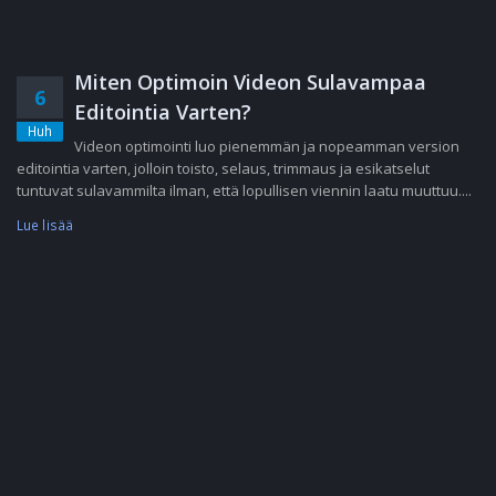
Miten Optimoin Videon Sulavampaa
6
Editointia Varten?
Huh
Videon optimointi luo pienemmän ja nopeamman version
editointia varten, jolloin toisto, selaus, trimmaus ja esikatselut
tuntuvat sulavammilta ilman, että lopullisen viennin laatu muuttuu....
Lue lisää