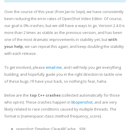
Over the course of this year (from Jan to Sept), we have consistently
been reducing the error rates of OpenShot Video Editor. Of course,
our goal is 0% crashes, but we still have a ways to go. Version 2.4.0 is
more than 2 times as stable as the previous version, and has been
one of the most dramatic improvements in stability yet, but
with
your help
, we can repeat this again, and keep doubling the stability
with each release.
To get involved, please
email me
, and I will help you get everything
building, and hopefully guide you in the right direction to tackle one
of these bugs. I'll have your back, so nothing to fear, haha.
Below are the
top C++ crashes
(collected automatically for those
who opt-in). These crashes happen in
libopenshot
, and are very
likely related to race conditions caused by multiple threads. The
format is [namespace::class::method frequency_score].
openshot::Timeline::ClearAllCache 938