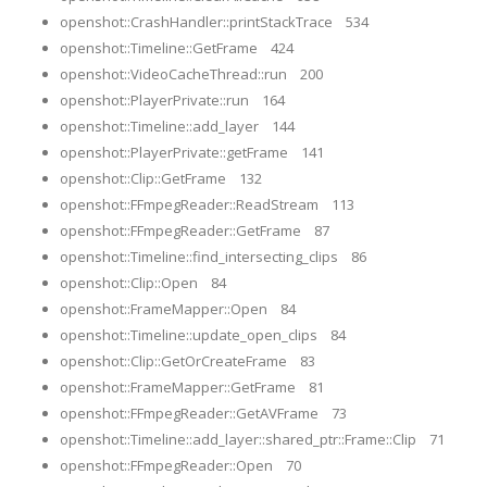
openshot::CrashHandler::printStackTrace 534
openshot::Timeline::GetFrame 424
openshot::VideoCacheThread::run 200
openshot::PlayerPrivate::run 164
openshot::Timeline::add_layer 144
openshot::PlayerPrivate::getFrame 141
openshot::Clip::GetFrame 132
openshot::FFmpegReader::ReadStream 113
openshot::FFmpegReader::GetFrame 87
openshot::Timeline::find_intersecting_clips 86
openshot::Clip::Open 84
openshot::FrameMapper::Open 84
openshot::Timeline::update_open_clips 84
openshot::Clip::GetOrCreateFrame 83
openshot::FrameMapper::GetFrame 81
openshot::FFmpegReader::GetAVFrame 73
openshot::Timeline::add_layer::shared_ptr::Frame::Clip 71
openshot::FFmpegReader::Open 70