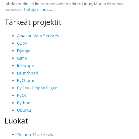
lähdekoodin, ei-lineaarinen video editori Linux, Mac ja Windows
koneisiin.
Tietoja minusta...
Tärkeät projektit
Amazon Web Services
CLion
Django
Gimp
Inkscape
Launchpad
PyCharm
PyDev - Eclipse Plugin
PyQt
Python
Ubuntu
Luokat
Yleinen
14 artikkelia