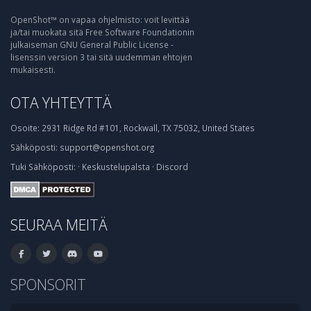
OpenShot™ on vapaa ohjelmisto: voit levittää
ja/tai muokata sitä Free Software Foundationin
julkaiseman GNU General Public License -
lisenssin version 3 tai sitä uudemman ehtojen
mukaisesti.
OTA YHTEYTTÄ
Osoite:
2931 Ridge Rd #101, Rockwall, TX 75032, United States
Sähköposti:
support@openshot.org
Tuki
Sähköposti:
·
Keskustelupalsta
·
Discord
SEURAA MEITÄ
SPONSORIT