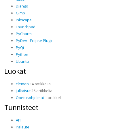
Django
Gimp
Inkscape
Launchpad
PyCharm
PyDev - Eclipse Plugin
PyQt
Python
Ubuntu
Luokat
Yleinen
14 artikkelia
Julkaisut
26 artikkelia
Opetusohjelmat
1 artikkeli
Tunnisteet
API
Palaute