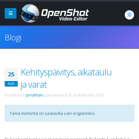
Blogi
Kehityspäivitys, aikataulu
25
ja varat
Huh
Kirjoittanut
Jonathan
päivämäärä
25. huhtikuuta 2013
.
Tämä merkintä on saatavilla vain englanniksi.