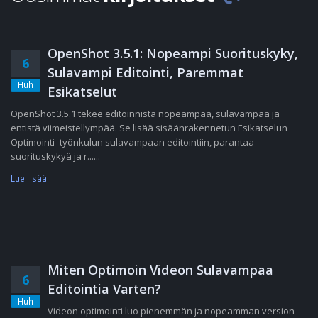
OpenShot 3.5.1: Nopeampi Suorituskyky,
6
Sulavampi Editointi, Paremmat
Huh
Esikatselut
OpenShot 3.5.1 tekee editoinnista nopeampaa, sulavampaa ja
entistä viimeistellympää. Se lisää sisäänrakennetun Esikatselun
Optimointi -työnkulun sulavampaan editointiin, parantaa
suorituskykyä ja r......
Lue lisää
Miten Optimoin Videon Sulavampaa
6
Editointia Varten?
Huh
Videon optimointi luo pienemmän ja nopeamman version