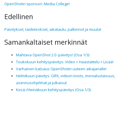
OpenShotin sponsori: Media College!
Edellinen
Päivitykset, taideteokset, aikataulu, palkinnot ja muuta!
Samankaltaiset merkinnät
Mahtava OpenShot 2.0 -päivitys! (Osa 1/3)
Toukokuun kehityspäivitys: Video + Haastattelu + Lisää!
Varhainen katsaus OpenShotin uuteen aikajanalle!
Helmikuun päivitys: GIFit, videon toisto, monialustaisuus,
asennusohjelmat ja julkaisut
Kesä-/Heinäkuun kehityspäivitys (Osa 1/3)