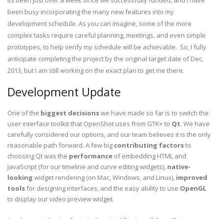
Its been just over a week since we successfully funded, and I have
been busy incorporating the many new features into my
development schedule. As you can imagine, some of the more
complex tasks require careful planning, meetings, and even simple
prototypes, to help verify my schedule will be achievable. So, I fully
anticipate completing the project by the original target date of Dec,
2013, but I am still working on the exact plan to get me there.
Development Update
One of the
biggest decisions
we have made so far is to switch the
user interface toolkit that OpenShot uses from GTK+ to
Qt
. We have
carefully considered our options, and our team believes it is the only
reasonable path forward. A few big
contributing factors
to
choosing Qt was the
performance
of embedding HTML and
JavaScript (for our timeline and curve editing widgets),
native-
looking
widget rendering (on Mac, Windows, and Linux),
improved
tools
for designing interfaces, and the easy ability to use
OpenGL
to display our video preview widget.