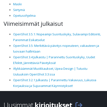
Maski
Siirtymä
Opetusohjelma
Viimeisimmät julkaisut
OpenShot 3.5.1: Nopeampi Suorituskyky, Sulavampi Editointi,
Paremmat Esikatselut
OpenShot 3.5: Merkittävä päivitys nopeuteen, vakauteen ja
luovaan hallintaan
OpenShot 3.4 Julkaistu | Parannettu Suorituskyky, Uudet
Efektit, Jännittäviä Päivityksiä!
Älykkäämmät Muokkaukset, Upea Design | Tutustu
Uutuuksiin OpenShot 3.3:ssa
OpenShot 3.2.1 Julkaistu | Parannettu Vakavuus, Lukuisia
Korjauksia ja Sujuvammat Käynnistykset!
Uusimmat
kirjoitukset