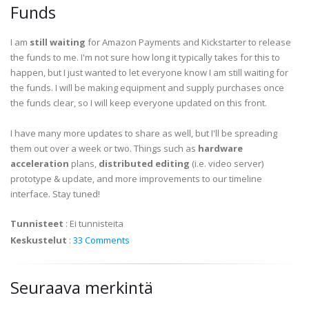
Funds
I am
still waiting
for Amazon Payments and Kickstarter to release
the funds to me. I'm not sure how long it typically takes for this to
happen, but I just wanted to let everyone know I am still waiting for
the funds. I will be making equipment and supply purchases once
the funds clear, so I will keep everyone updated on this front.
I have many more updates to share as well, but I'll be spreading
them out over a week or two. Things such as
hardware
acceleration
plans,
distributed editing
(i.e. video server)
prototype & update, and more improvements to our timeline
interface. Stay tuned!
Tunnisteet
:
Ei tunnisteita
Keskustelut
:
33 Comments
Seuraava merkintä