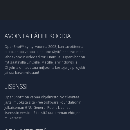
AVOINTA LÄHDEKOODIA
OpenShot™ syntyi vuonna 2008, kun tavoitteena
oli rakentaa vapaa ja helppokäyttöinen avoimen
lähdekoodin videoeditori Linuxille . OpenShot on
nyt saatavilla Linuxille, Macille ja Windowsille.
Ohjelma on ladattua miljoonia kertoja, ja projekti
jatkaa kasvamistaan!
LISENSSI
OpenShot™ on vapaa ohjelmisto: voit levittää
ja/tai muokata sitä Free Software Foundationin
julkaiseman GNU General Public License -
lisenssin version 3 tai sitä uudemman ehtojen
mukaisesti.