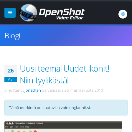
Blogi
Uusi teema! Uudet ikonit!
26
Niin tyylikästä!
Mar
Kirjoittanut
Jonathan
päivämäärä
26. marraskuuta 2010
.
Tämä merkintä on saatavilla vain englanniksi.