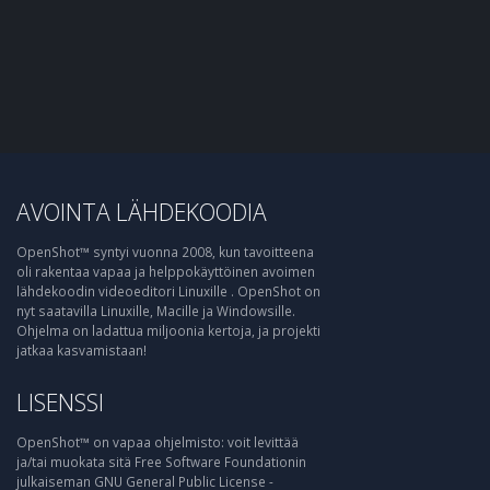
AVOINTA LÄHDEKOODIA
OpenShot™ syntyi vuonna 2008, kun tavoitteena
oli rakentaa vapaa ja helppokäyttöinen avoimen
lähdekoodin videoeditori Linuxille . OpenShot on
nyt saatavilla Linuxille, Macille ja Windowsille.
Ohjelma on ladattua miljoonia kertoja, ja projekti
jatkaa kasvamistaan!
LISENSSI
OpenShot™ on vapaa ohjelmisto: voit levittää
ja/tai muokata sitä Free Software Foundationin
julkaiseman GNU General Public License -