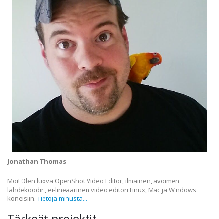
Jonathan Thomas
Moi! Olen luova OpenShot Video Editor, ilmainen, avoimen
lähdekoodin, ei-lineaarinen video editori Linux, Mac ja Windows
koneisiin.
Tietoja minusta...
Tärkeät projektit