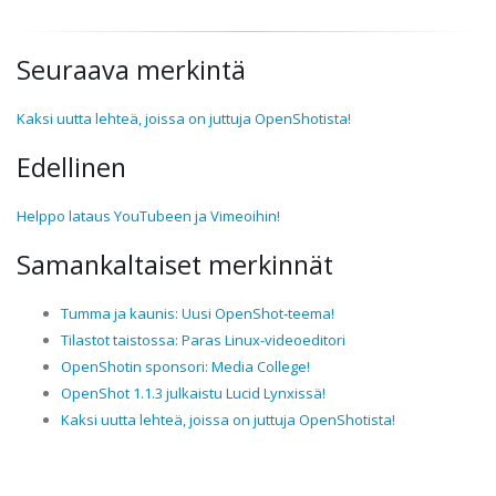
Seuraava merkintä
Kaksi uutta lehteä, joissa on juttuja OpenShotista!
Edellinen
Helppo lataus YouTubeen ja Vimeoihin!
Samankaltaiset merkinnät
Tumma ja kaunis: Uusi OpenShot-teema!
Tilastot taistossa: Paras Linux-videoeditori
OpenShotin sponsori: Media College!
OpenShot 1.1.3 julkaistu Lucid Lynxissä!
Kaksi uutta lehteä, joissa on juttuja OpenShotista!