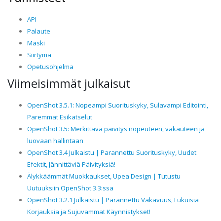
API
Palaute
Maski
Siirtymä
Opetusohjelma
Viimeisimmät julkaisut
OpenShot 3.5.1: Nopeampi Suorituskyky, Sulavampi Editointi,
Paremmat Esikatselut
OpenShot 3.5: Merkittävä päivitys nopeuteen, vakauteen ja
luovaan hallintaan
OpenShot 3.4 Julkaistu | Parannettu Suorituskyky, Uudet
Efektit, Jännittäviä Päivityksiä!
Älykkäämmät Muokkaukset, Upea Design | Tutustu
Uutuuksiin OpenShot 3.3:ssa
OpenShot 3.2.1 Julkaistu | Parannettu Vakavuus, Lukuisia
Korjauksia ja Sujuvammat Käynnistykset!