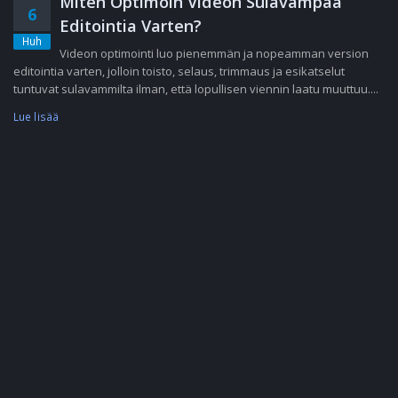
Miten Optimoin Videon Sulavampaa
6
Editointia Varten?
Huh
Videon optimointi luo pienemmän ja nopeamman version
editointia varten, jolloin toisto, selaus, trimmaus ja esikatselut
tuntuvat sulavammilta ilman, että lopullisen viennin laatu muuttuu....
Lue lisää