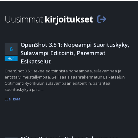
Uusimmat
kirjoitukset
OpenShot 3.5.1: Nopeampi Suorituskyky,
6
Sulavampi Editointi, Paremmat
Huh
Esikatselut
OpenShot 3.5.1 tekee editoinnista nopeampaa, sulavampaa ja
entistä viimeistellympää. Se lisää sisäänrakennetun Esikatselun
Optimointi -työnkulun sulavampaan editointiin, parantaa
suorituskykyä ja r......
Lue lisää