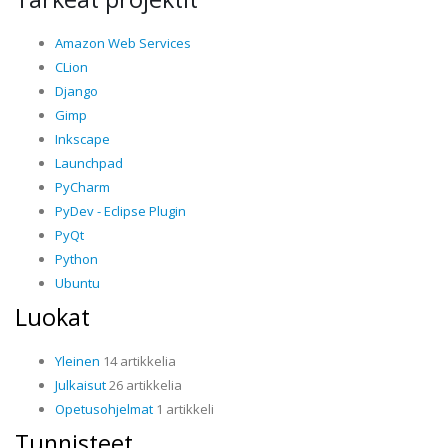
Amazon Web Services
CLion
Django
Gimp
Inkscape
Launchpad
PyCharm
PyDev - Eclipse Plugin
PyQt
Python
Ubuntu
Luokat
Yleinen
14 artikkelia
Julkaisut
26 artikkelia
Opetusohjelmat
1 artikkeli
Tunnisteet