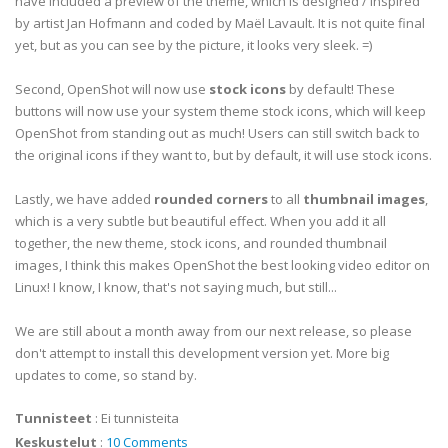
have included a preview of the theme, which is designed / inspired
by artist Jan Hofmann and coded by Maël Lavault. It is not quite final
yet, but as you can see by the picture, it looks very sleek. =)
Second, OpenShot will now use
stock icons
by default! These
buttons will now use your system theme stock icons, which will keep
OpenShot from standing out as much! Users can still switch back to
the original icons if they want to, but by default, it will use stock icons.
Lastly, we have added
rounded corners
to all
thumbnail images
,
which is a very subtle but beautiful effect. When you add it all
together, the new theme, stock icons, and rounded thumbnail
images, I think this makes OpenShot the best looking video editor on
Linux! I know, I know, that's not saying much, but still...
We are still about a month away from our next release, so please
don't attempt to install this development version yet. More big
updates to come, so stand by.
Tunnisteet
:
Ei tunnisteita
Keskustelut
:
10 Comments