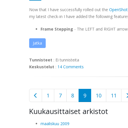
Now that I have successfully rolled out the
OpenShot 
my latest check-in I have added the following feature
Frame Stepping
- The LEFT and RIGHT arrow ke
Jatka
Tunnisteet
:
Ei tunnisteita
Keskustelut
:
14 Comments
1
7
8
9
10
11
Kuukausittaiset arkistot
maaliskuu 2009