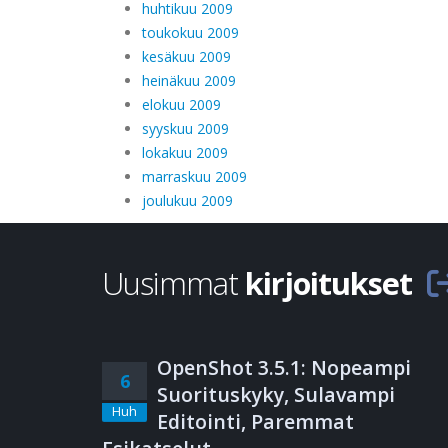
huhtikuu 2009
toukokuu 2009
kesäkuu 2009
heinäkuu 2009
elokuu 2009
syyskuu 2009
lokakuu 2009
marraskuu 2009
joulukuu 2009
Uusimmat
kirjoitukset
OpenShot 3.5.1: Nopeampi
6
Suorituskyky, Sulavampi
Huh
Editointi, Paremmat