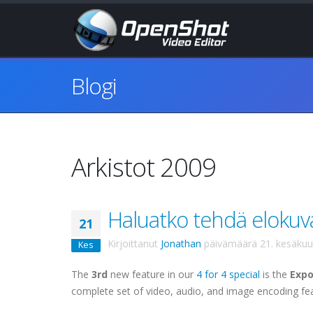
Blogi
Arkistot 2009
Haluatko tehdä elokuv
21
Kirjoittanut
Jonathan
päivämäärä
21. kesäku
Kes
The
3rd
new feature in our
4 for 4 special
is the
Expo
complete set of video, audio, and image encoding fe