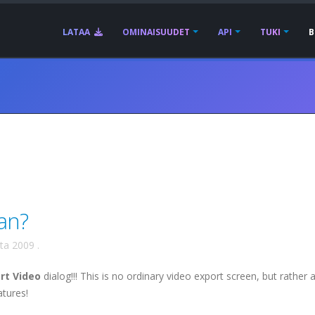
LATAA
OMINAISUUDET
API
TUKI
B
an?
uta 2009
.
rt Video
dialog!!! This is no ordinary video export screen, but rather 
atures!