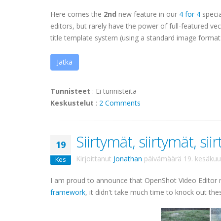
Here comes the
2nd
new feature in our
4 for 4
specia
editors, but rarely have the power of full-featured v
title template system (using a standard image format: 
Jatka
Tunnisteet
:
Ei tunnisteita
Keskustelut
:
2 Comments
Siirtymät, siirtymät, sii
19
Kirjoittanut
Jonathan
päivämäärä
19. kesäku
Kes
I am proud to announce that OpenShot Video Editor
framework
, it didn't take much time to knock out the