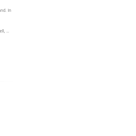
nd. In
, ...