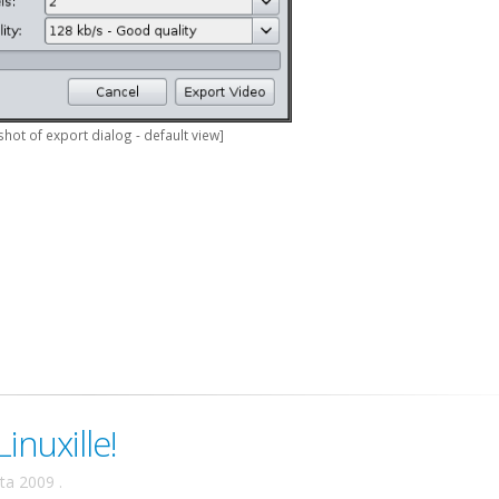
hot of export dialog - default view]
inuxille!
uta 2009
.