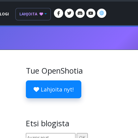
LOGI
LAHJOITA
Tue OpenShotia
Lahjoita nyt!
a
Etsi blogista