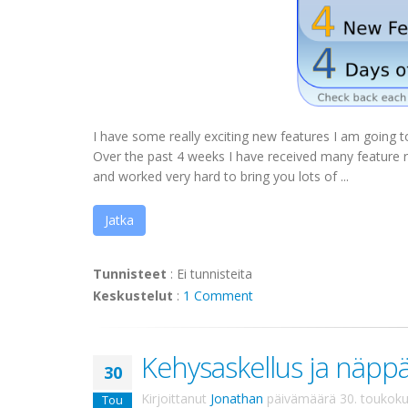
I have some really exciting new features I am going 
Over the past 4 weeks I have received many feature r
and worked very hard to bring you lots of ...
Jatka
Tunnisteet
:
Ei tunnisteita
Keskustelut
:
1 Comment
Kehysaskellus ja näppä
30
Kirjoittanut
Jonathan
päivämäärä
30. toukok
Tou