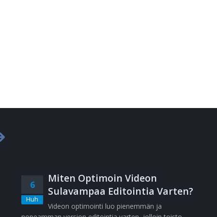
Miten Optimoin Videon
6
Sulavampaa Editointia Varten?
Huh
Videon optimointi luo pienemmän ja
nopeamman version editointia varten, jolloin toisto,