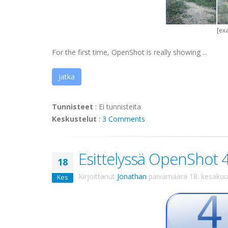
[ex
For the first time, OpenShot is really showing ...
Jatka
Tunnisteet
:
Ei tunnisteita
Keskustelut
:
3 Comments
Esittelyssä OpenShot 4
18
Kirjoittanut
Jonathan
päivämäärä
18. kesäku
Kes