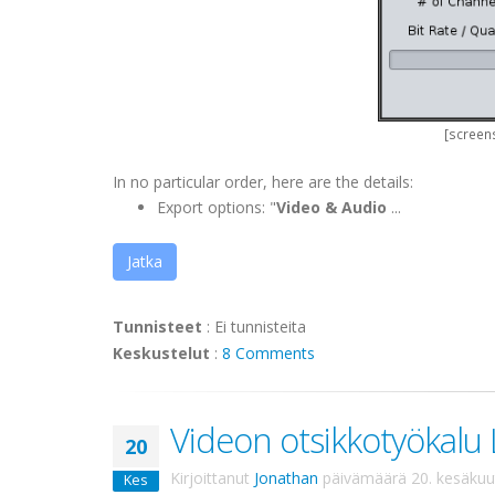
[screens
In no particular order, here are the details:
Export options: "
Video & Audio
...
Jatka
Tunnisteet
:
Ei tunnisteita
Keskustelut
:
8 Comments
Videon otsikkotyökalu L
20
Kirjoittanut
Jonathan
päivämäärä
20. kesäku
Kes