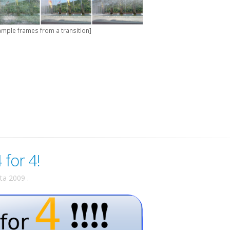
ample frames from a transition]
 for 4!
uta 2009
.