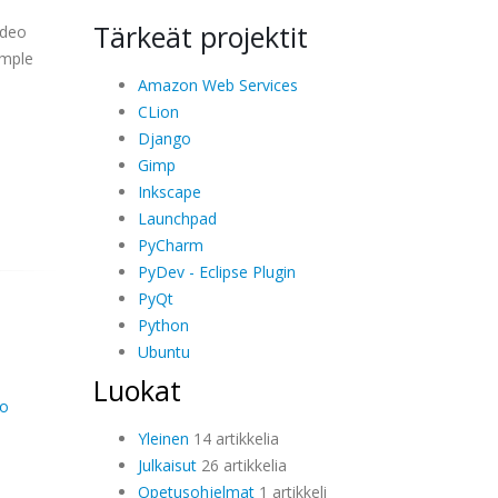
Tärkeät projektit
ideo
imple
Amazon Web Services
CLion
Django
Gimp
Inkscape
Launchpad
PyCharm
PyDev - Eclipse Plugin
PyQt
Python
Ubuntu
Luokat
eo
Yleinen
14 artikkelia
Julkaisut
26 artikkelia
Opetusohjelmat
1 artikkeli