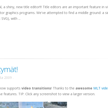
l, a shiny, new title editor!!! Title editors are an important feature in v
ector graphics programs. We've attempted to find a middle ground: a s
SVG), with ...
rtymät!
uta 2009
.
 now supports
video transitions
! Thanks to the
awesome
MLT vid
se features. TIP: Click any screenshot to view a larger version.