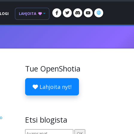
LOGI
LAHJOITA
Tue OpenShotia
Lahjoita nyt!
eo
Etsi blogista