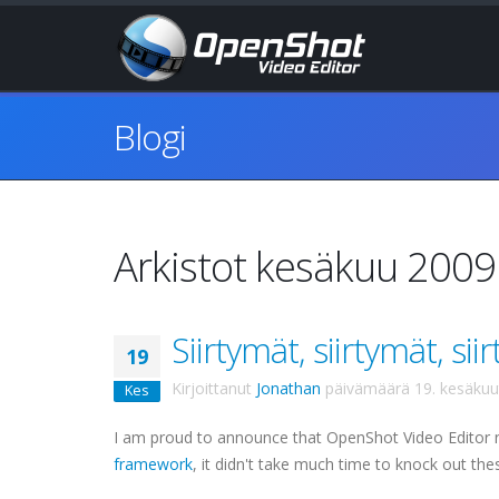
Blogi
Arkistot kesäkuu 2009
Siirtymät, siirtymät, sii
19
Kirjoittanut
Jonathan
päivämäärä
19. kesäku
Kes
I am proud to announce that OpenShot Video Editor
framework
, it didn't take much time to knock out the