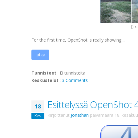
[ex
For the first time, OpenShot is really showing ...
Jatka
Tunnisteet
:
Ei tunnisteita
Keskustelut
:
3 Comments
Esittelyssä OpenShot 4
18
Kirjoittanut
Jonathan
päivämäärä
18. kesäku
Kes