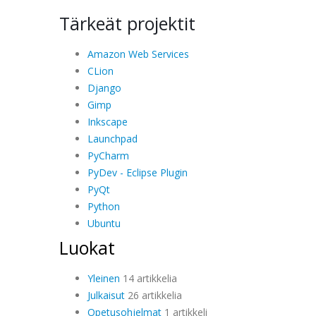
Tärkeät projektit
Amazon Web Services
CLion
Django
Gimp
Inkscape
Launchpad
PyCharm
PyDev - Eclipse Plugin
PyQt
Python
Ubuntu
Luokat
Yleinen
14 artikkelia
Julkaisut
26 artikkelia
Opetusohjelmat
1 artikkeli