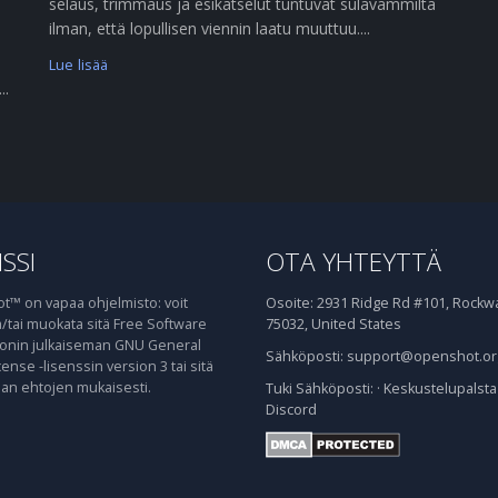
selaus, trimmaus ja esikatselut tuntuvat sulavammilta
ilman, että lopullisen viennin laatu muuttuu....
Lue lisää
..
SSI
OTA YHTEYTTÄ
™ on vapaa ohjelmisto: voit
Osoite:
2931 Ridge Rd #101, Rockwal
ja/tai muokata sitä Free Software
75032, United States
onin julkaiseman GNU General
Sähköposti:
support@openshot.or
cense -lisenssin version 3 tai sitä
n ehtojen mukaisesti.
Tuki
Sähköposti:
·
Keskustelupalsta
Discord