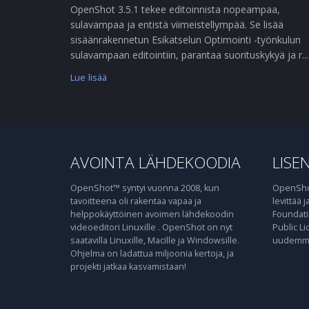
OpenShot 3.5.1 tekee editoinnista nopeampaa,
sulavampaa ja entistä viimeistellympää. Se lisää
sisäänrakennetun Esikatselun Optimointi -työnkulun
sulavampaan editointiin, parantaa suorituskykyä ja r....
Lue lisää
AVOINTA LÄHDEKOODIA
LISEN
OpenShot™ syntyi vuonna 2008, kun
OpenShot
tavoitteena oli rakentaa vapaa ja
levittää 
helppokäyttöinen avoimen lähdekoodin
Foundati
videoeditori Linuxille . OpenShot on nyt
Public Li
saatavilla Linuxille, Macille ja Windowsille.
uudemma
Ohjelma on ladattua miljoonia kertoja, ja
projekti jatkaa kasvamistaan!