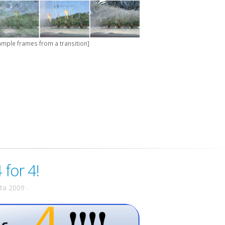
ample frames from a transition]
 for 4!
uta 2009
.