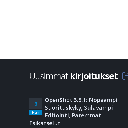
Uusimmat
kirjoitukset
OpenShot 3.5.1: Nopeampi
6
Suorituskyky, Sulavampi
Huh
Editointi, Paremmat
Esikatselut