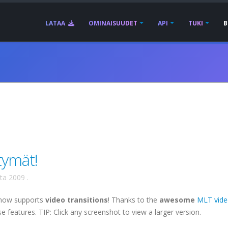
LATAA
OMINAISUUDET
API
TUKI
B
rtymät!
uta 2009
.
 now supports
video transitions
! Thanks to the
awesome
MLT vid
se features. TIP: Click any screenshot to view a larger version.