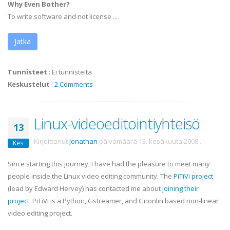
Why Even Bother?
To write software and not license ...
Jatka
Tunnisteet
:
Ei tunnisteita
Keskustelut
:
2 Comments
Linux-videoeditointiyhteisö
13
Kirjoittanut
Jonathan
päivämäärä
13. kesäkuuta 2008
.
Kes
Since starting this journey, I have had the pleasure to meet many
people inside the Linux video editing community. The
PiTiVi
project
(lead by Edward Hervey) has contacted me about
joining their
project
.
PiTiVi
is a Python,
Gstreamer
, and
Gnonlin
based non-linear
video editing project.