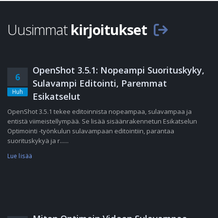
Uusimmat
kirjoitukset
OpenShot 3.5.1: Nopeampi Suorituskyky,
6
Sulavampi Editointi, Paremmat
Huh
Esikatselut
OpenShot 3.5.1 tekee editoinnista nopeampaa, sulavampaa ja
entistä viimeistellympää. Se lisää sisäänrakennetun Esikatselun
Optimointi -työnkulun sulavampaan editointiin, parantaa
suorituskykyä ja r......
Lue lisää