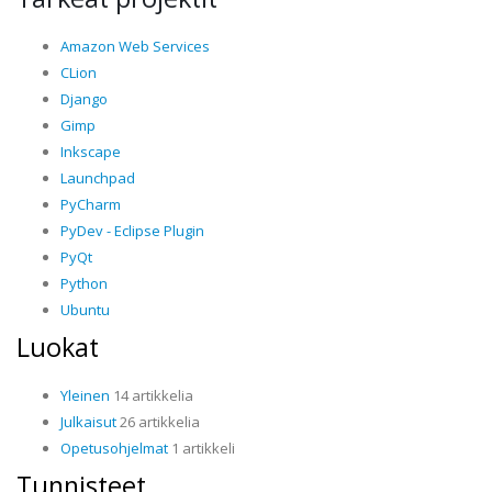
Amazon Web Services
CLion
Django
Gimp
Inkscape
Launchpad
PyCharm
PyDev - Eclipse Plugin
PyQt
Python
Ubuntu
Luokat
Yleinen
14 artikkelia
Julkaisut
26 artikkelia
Opetusohjelmat
1 artikkeli
Tunnisteet