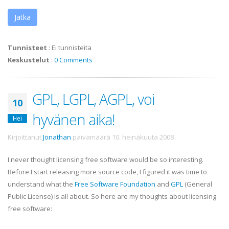
Jatka
Tunnisteet
:
Ei tunnisteita
Keskustelut
:
0 Comments
GPL, LGPL, AGPL, voi
10
hyvänen aika!
Hei
Kirjoittanut
Jonathan
päivämäärä
10. heinäkuuta 2008
.
I never thought licensing free software would be so interesting.
Before I start releasing more source code, I figured it was time to
understand what the
Free Software Foundation
and
GPL
(General
Public License) is all about. So here are my thoughts about licensing
free software: