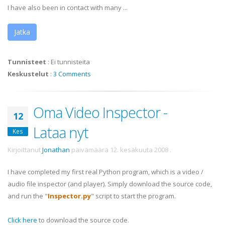
I have also been in contact with many ...
Jatka
Tunnisteet
:
Ei tunnisteita
Keskustelut
:
3 Comments
Oma Video Inspector -
12
Lataa nyt
Kes
Kirjoittanut
Jonathan
päivämäärä
12. kesäkuuta 2008
.
I have completed my first real Python program, which is a video /
audio file inspector (and player). Simply download the source code,
and run the "
Inspector.py
" script to start the program.
Click here
to download the source code.