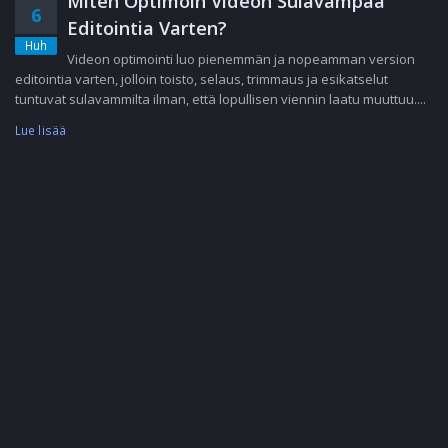
Miten Optimoin Videon Sulavampaa
6
Editointia Varten?
Huh
Videon optimointi luo pienemmän ja nopeamman version
editointia varten, jolloin toisto, selaus, trimmaus ja esikatselut
tuntuvat sulavammilta ilman, että lopullisen viennin laatu muuttuu....
Lue lisää