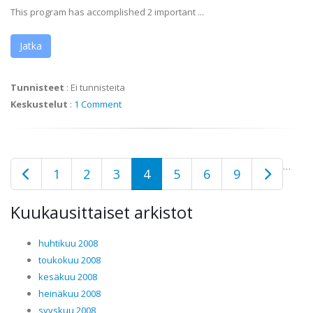
This program has accomplished 2 important ...
Jatka
Tunnisteet
:
Ei tunnisteita
Keskustelut
:
1 Comment
…
1
2
3
4
5
6
9
Kuukausittaiset arkistot
huhtikuu 2008
toukokuu 2008
kesäkuu 2008
heinäkuu 2008
syyskuu 2008