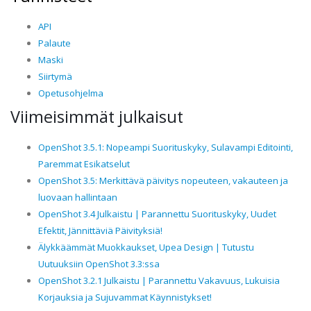
API
Palaute
Maski
Siirtymä
Opetusohjelma
Viimeisimmät julkaisut
OpenShot 3.5.1: Nopeampi Suorituskyky, Sulavampi Editointi,
Paremmat Esikatselut
OpenShot 3.5: Merkittävä päivitys nopeuteen, vakauteen ja
luovaan hallintaan
OpenShot 3.4 Julkaistu | Parannettu Suorituskyky, Uudet
Efektit, Jännittäviä Päivityksiä!
Älykkäämmät Muokkaukset, Upea Design | Tutustu
Uutuuksiin OpenShot 3.3:ssa
OpenShot 3.2.1 Julkaistu | Parannettu Vakavuus, Lukuisia
Korjauksia ja Sujuvammat Käynnistykset!