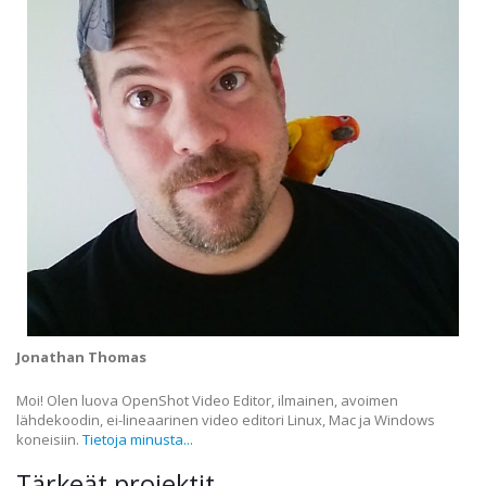
Jonathan Thomas
Moi! Olen luova OpenShot Video Editor, ilmainen, avoimen
lähdekoodin, ei-lineaarinen video editori Linux, Mac ja Windows
koneisiin.
Tietoja minusta...
Tärkeät projektit