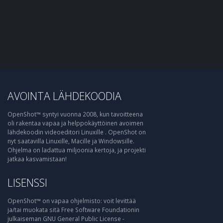
AVOINTA LÄHDEKOODIA
OpenShot™ syntyi vuonna 2008, kun tavoitteena
oli rakentaa vapaa ja helppokäyttöinen avoimen
lähdekoodin videoeditori Linuxille . OpenShot on
nyt saatavilla Linuxille, Macille ja Windowsille.
Ohjelma on ladattua miljoonia kertoja, ja projekti
jatkaa kasvamistaan!
LISENSSI
OpenShot™ on vapaa ohjelmisto: voit levittää
ja/tai muokata sitä Free Software Foundationin
julkaiseman GNU General Public License -