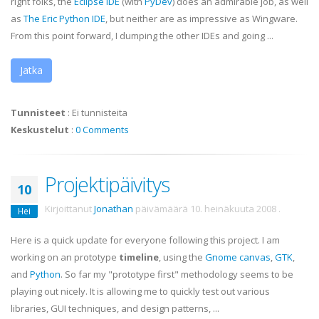
right folks, the
Eclipse
IDE
(with
PyDev
) does an admirable job, as well
as
The Eric Python
IDE
, but neither are as impressive as
Wingware
.
From this point forward, I dumping the other IDEs and going ...
Jatka
Tunnisteet
:
Ei tunnisteita
Keskustelut
:
0 Comments
Projektipäivitys
10
Kirjoittanut
Jonathan
päivämäärä
10. heinäkuuta 2008
.
Hei
Here is a quick update for everyone following this project. I am
working on an prototype
timeline
, using the
Gnome canvas
,
GTK
,
and
Python
. So far my "prototype first" methodology seems to be
playing out nicely. It is allowing me to quickly test out various
libraries, GUI techniques, and design patterns, ...