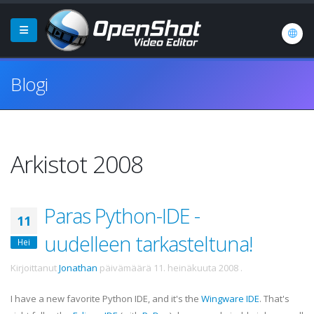
Blogi
Arkistot 2008
Paras Python-IDE -
11
uudelleen tarkasteltuna!
Hei
Kirjoittanut
Jonathan
päivämäärä
11. heinäkuuta 2008
.
I have a new favorite Python
IDE
, and it's the
Wingware
IDE
. That's