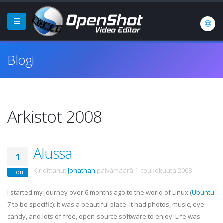
Blogi
Arkistot 2008
Alussa
1
Kirjoittanut
Jonathan
päivämäärä
1. toukokuuta 2008
.
Tou
I started my journey over 6 months ago to the world of Linux (
Ubuntu
7 to be specific). It was a beautiful place. It had photos, music, eye
candy, and lots of free, open-source software to enjoy. Life was