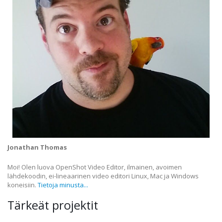
Jonathan Thomas
Moi! Olen luova OpenShot Video Editor, ilmainen, avoimen
lähdekoodin, ei-lineaarinen video editori Linux, Mac ja Windows
koneisiin.
Tietoja minusta...
Tärkeät projektit