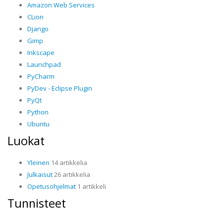
Amazon Web Services
CLion
Django
Gimp
Inkscape
Launchpad
PyCharm
PyDev - Eclipse Plugin
PyQt
Python
Ubuntu
Luokat
Yleinen
14 artikkelia
Julkaisut
26 artikkelia
Opetusohjelmat
1 artikkeli
Tunnisteet