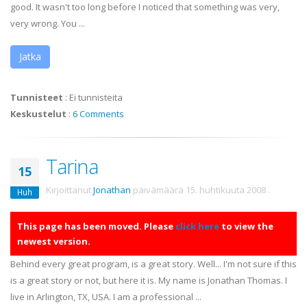
good. It wasn't too long before I noticed that something was very,
very wrong. You ...
Jatka
Tunnisteet
:
Ei tunnisteita
Keskustelut
:
6 Comments
Tarina
15
Kirjoittanut
Jonathan
päivämäärä
15. huhtikuuta 2008
.
Huh
This page has been moved. Please
click here
to view the
newest version.
Behind every great program, is a great story. Well... I'm not sure if this
is a great story or not, but here it is. My name is Jonathan Thomas. I
live in Arlington, TX, USA. I am a professional ...