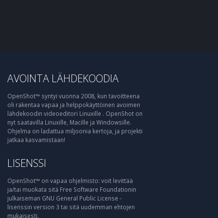
AVOINTA LÄHDEKOODIA
OpenShot™ syntyi vuonna 2008, kun tavoitteena
oli rakentaa vapaa ja helppokäyttöinen avoimen
lähdekoodin videoeditori Linuxille . OpenShot on
nyt saatavilla Linuxille, Macille ja Windowsille.
Ohjelma on ladattua miljoonia kertoja, ja projekti
jatkaa kasvamistaan!
LISENSSI
OpenShot™ on vapaa ohjelmisto: voit levittää
ja/tai muokata sitä Free Software Foundationin
julkaiseman GNU General Public License -
lisenssin version 3 tai sitä uudemman ehtojen
mukaisesti.