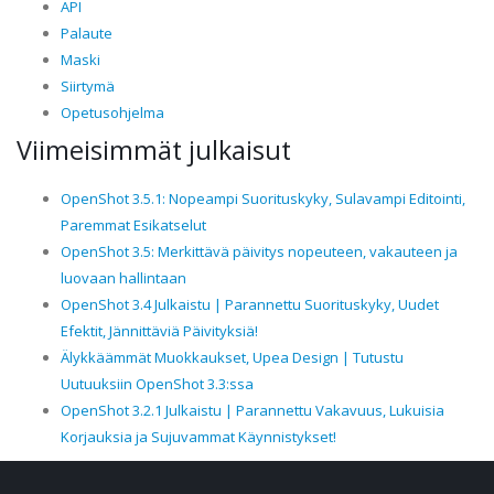
API
Palaute
Maski
Siirtymä
Opetusohjelma
Viimeisimmät julkaisut
OpenShot 3.5.1: Nopeampi Suorituskyky, Sulavampi Editointi,
Paremmat Esikatselut
OpenShot 3.5: Merkittävä päivitys nopeuteen, vakauteen ja
luovaan hallintaan
OpenShot 3.4 Julkaistu | Parannettu Suorituskyky, Uudet
Efektit, Jännittäviä Päivityksiä!
Älykkäämmät Muokkaukset, Upea Design | Tutustu
Uutuuksiin OpenShot 3.3:ssa
OpenShot 3.2.1 Julkaistu | Parannettu Vakavuus, Lukuisia
Korjauksia ja Sujuvammat Käynnistykset!