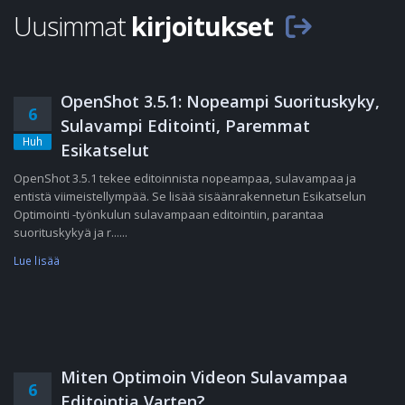
Uusimmat
kirjoitukset
OpenShot 3.5.1: Nopeampi Suorituskyky,
6
Sulavampi Editointi, Paremmat
Huh
Esikatselut
OpenShot 3.5.1 tekee editoinnista nopeampaa, sulavampaa ja
entistä viimeistellympää. Se lisää sisäänrakennetun Esikatselun
Optimointi -työnkulun sulavampaan editointiin, parantaa
suorituskykyä ja r......
Lue lisää
Miten Optimoin Videon Sulavampaa
6
Editointia Varten?