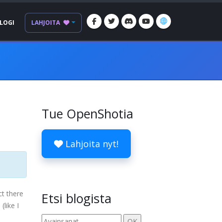
LOGI
LAHJOITA
Tue OpenShotia
Lahjoita nyt!
ct there
Etsi blogista
(like I