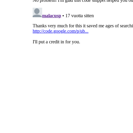
# Start the Main loop
gtk
.
main
(
)