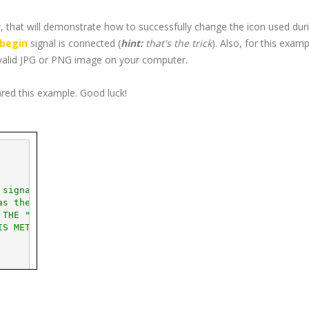
 that will demonstrate how to successfully change the icon used dur
begin
signal is connected (
hint:
that's the trick
). Also, for this examp
valid
JPG
or
PNG
image on your computer.
ared this example. Good luck!
 signal
as the drag starts
 THE "CONNECT_AFTER(" SYNTAX ***
IS METHOD IS USED TO CONNECT ***
  This will be your icon.
(
"glade/icons/
jpg
/arrow.
jpg
"
)