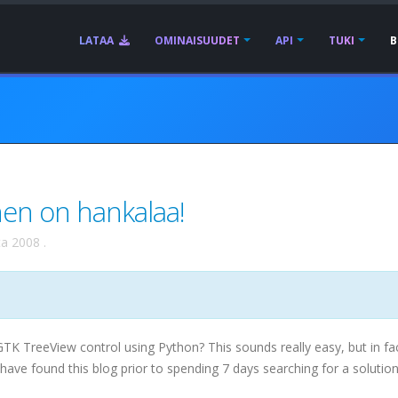
LATAA
OMINAISUUDET
API
TUKI
B
en on hankalaa!
ta 2008
.
GTK
TreeView
control using Python? This sounds really easy, but in fa
u have found this blog prior to spending 7 days searching for a solution 