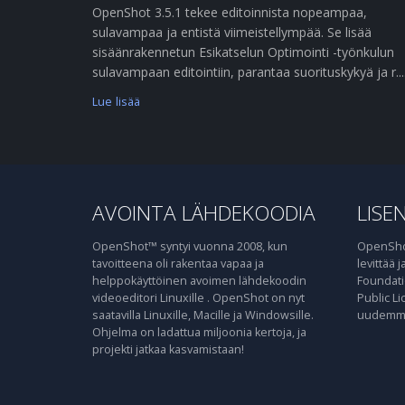
OpenShot 3.5.1 tekee editoinnista nopeampaa,
sulavampaa ja entistä viimeistellympää. Se lisää
sisäänrakennetun Esikatselun Optimointi -työnkulun
sulavampaan editointiin, parantaa suorituskykyä ja r....
Lue lisää
AVOINTA LÄHDEKOODIA
LISEN
OpenShot™ syntyi vuonna 2008, kun
OpenShot
tavoitteena oli rakentaa vapaa ja
levittää 
helppokäyttöinen avoimen lähdekoodin
Foundati
videoeditori Linuxille . OpenShot on nyt
Public Li
saatavilla Linuxille, Macille ja Windowsille.
uudemma
Ohjelma on ladattua miljoonia kertoja, ja
projekti jatkaa kasvamistaan!