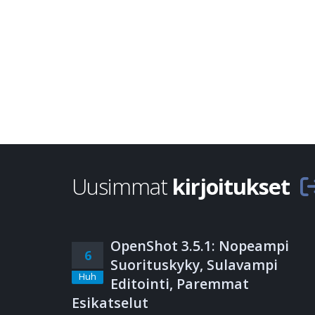
Uusimmat
kirjoitukset
OpenShot 3.5.1: Nopeampi
6
Suorituskyky, Sulavampi
Huh
Editointi, Paremmat
Esikatselut