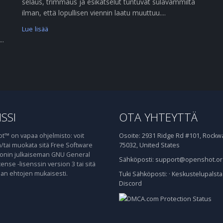
selaus, trimmaus ja esikatselut tuntuvat sulavammilta
ilman, että lopullisen viennin laatu muuttuu....
Lue lisää
..
SSI
OTA YHTEYTTÄ
™ on vapaa ohjelmisto: voit
Osoite:
2931 Ridge Rd #101, Rockwal
ja/tai muokata sitä Free Software
75032, United States
onin julkaiseman GNU General
Sähköposti:
support@openshot.or
cense -lisenssin version 3 tai sitä
n ehtojen mukaisesti.
Tuki
Sähköposti:
·
Keskustelupalsta
Discord