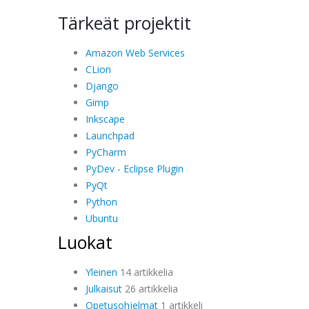
Tärkeät projektit
Amazon Web Services
CLion
Django
Gimp
Inkscape
Launchpad
PyCharm
PyDev - Eclipse Plugin
PyQt
Python
Ubuntu
Luokat
Yleinen
14 artikkelia
Julkaisut
26 artikkelia
Opetusohjelmat
1 artikkeli