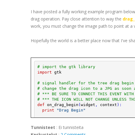
I have posted a fully working example program below,
drag operation. Pay close attention to way the
drag_
work, you must change the image path to point at a 
Hopefully the world is a better place now that I've sh
# import the 
gtk
 library
import
gtk
# signal handler for the tree drag begin
# change the drag icon to a 
JPG
 as soon 
# *** BE SURE TO CONNECT THIS EVENT WITH
# *** THE ICON WILL NOT CHANGE UNLESS TH
def
on_drag_begin
(
widget
,
context
)
:
print
"Drag Begin"
# Get a 
pixbuf
 of an image (i.e. 
JPG
).
play_image
=
gtk
.
image_new_from_file
Tunnisteet
:
Ei tunnisteita
mypixbuf
=
play_image
.
get_
pixbuf
(
)
Keskustelut
:
2 Comments