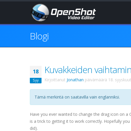
Blogi
Kuvakkeiden vaihtamin
18
Kirjoittanut
Jonathan
päivämäärä
18. syyskuu
Syy
Tämä merkintä on saatavilla vain englanniksi.
Have you ever wanted to change the drag icon on a
is a trick to getting it to work correctly. Hopefully yo
did).