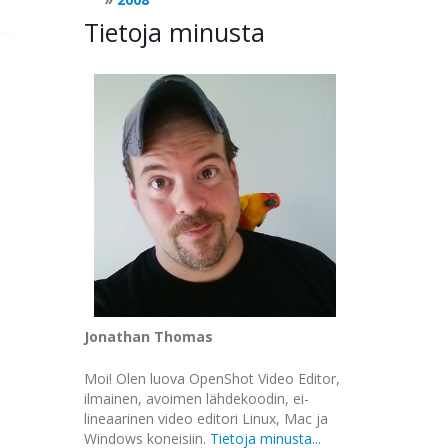
Tietoja minusta
AULT
|
gtk
.
gdk
.
ACTION_MOVE
)
Jonathan Thomas
Moi! Olen luova OpenShot Video Editor,
ilmainen, avoimen lähdekoodin, ei-
lineaarinen video editori Linux, Mac ja
Windows koneisiin.
Tietoja minusta...