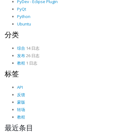
PyDev - Eclipse Plugin
PyQt
Python
Ubuntu
分类
综合
14 日志
发布
26 日志
教程
1 日志
标签
API
反馈
蒙版
转场
教程
最近条目