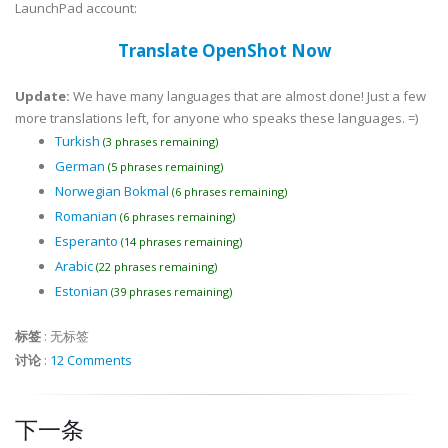
LaunchPad account:
Translate OpenShot Now
Update:
We have many languages that are almost done! Just a few
more translations left, for anyone who speaks these languages. =)
Turkish
(3 phrases remaining)
German
(5 phrases remaining)
Norwegian Bokmal
(6 phrases remaining)
Romanian
(6 phrases remaining)
Esperanto
(14 phrases remaining)
Arabic
(22 phrases remaining)
Estonian
(39 phrases remaining)
标签
:
无标签
讨论
:
12 Comments
下一条