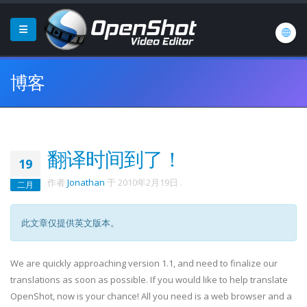
博客
翻译时间到了！
19
作者
Jonathan
于
2010年2月19日
.
二月
此文章仅提供英文版本。
We are quickly approaching version 1.1, and need to finalize our
translations as soon as possible. If you would like to help translate
OpenShot, now is your chance! All you need is a web browser and a