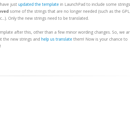
I have just
updated the template
in LaunchPad to include some strings
oved
some of the strings that are no longer needed (such as the GPL
.). Only the new strings need to be translated.
template after this, other than a few minor wording changes. So, we a
at the new strings and
help us translate
them! Now is your chance to
!