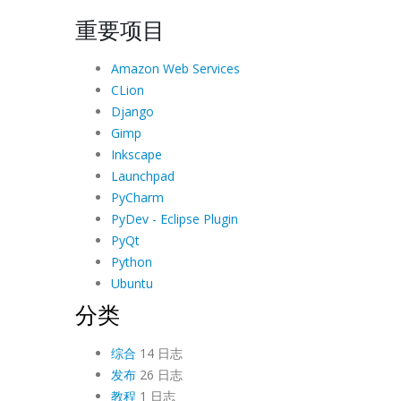
重要项目
Amazon Web Services
CLion
Django
Gimp
Inkscape
Launchpad
PyCharm
PyDev - Eclipse Plugin
PyQt
Python
Ubuntu
分类
综合
14 日志
发布
26 日志
教程
1 日志