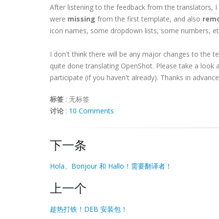
After listening to the feedback from the translators, 
were
missing
from the first template, and also
rem
icon names, some dropdown lists, some numbers, etc..
I don't think there will be any major changes to the 
quite done translating OpenShot. Please take a look 
participate (if you haven't already). Thanks in advance
标签
:
无标签
讨论
:
10 Comments
下一条
Hola、Bonjour 和 Hallo！需要翻译者！
上一个
趁热打铁！DEB 安装包！