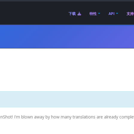
下载
特性
API
支持
nShot! I'm blown away by how many translations are already comple