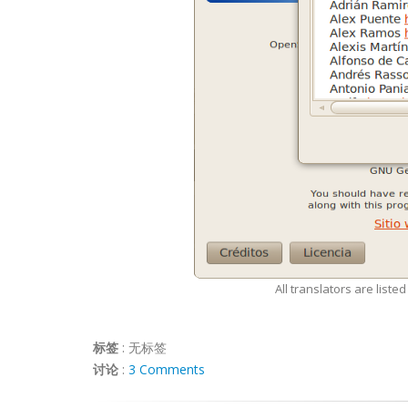
All translators are liste
标签
:
无标签
讨论
:
3 Comments