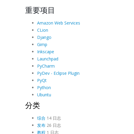
重要项目
Amazon Web Services
CLion
Django
Gimp
Inkscape
Launchpad
PyCharm
PyDev - Eclipse Plugin
PyQt
Python
Ubuntu
分类
综合
14 日志
发布
26 日志
教程
1 日志