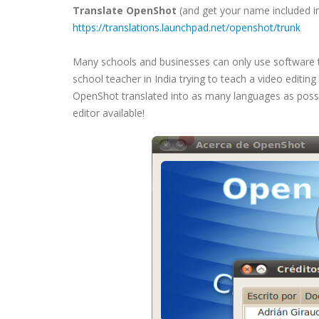
Translate OpenShot
(and get your name included in 
https://translations.launchpad.net/openshot/trunk
Many schools and businesses can only use software t
school teacher in India trying to teach a video editing
OpenShot translated into as many languages as possib
editor available!