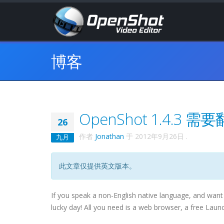
博客
OpenShot 1.4.3 需
26
作者
Jonathan
于
2012年9月26日
.
九月
此文章仅提供英文版本。
If you speak a non-English native language, and want
lucky day! All you need is a web browser, a free Launc