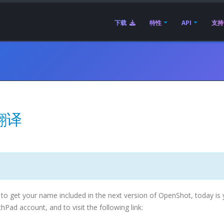
下载
特性
API
支持
要翻译
 to get your name included in the next version of OpenShot, today is 
hPad account, and to visit the following link: