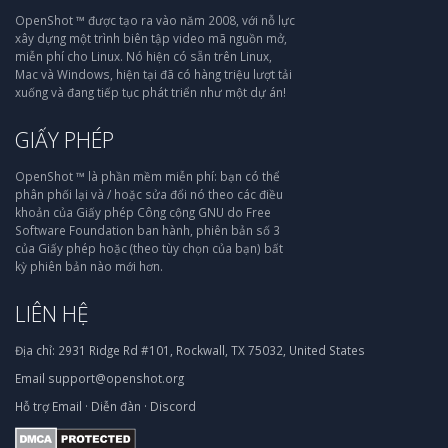
OpenShot ™ được tạo ra vào năm 2008, với nỗ lực
xây dựng một trình biên tập video mã nguồn mở,
miễn phí cho Linux. Nó hiện có sẵn trên Linux,
Mac và Windows, hiện tại đã có hàng triệu lượt tải
xuống và đang tiếp tục phát triển như một dự án!
GIẤY PHÉP
OpenShot ™ là phần mềm miễn phí: bạn có thể
phân phối lại và / hoặc sửa đổi nó theo các điều
khoản của Giấy phép Công cộng GNU do Free
Software Foundation ban hành, phiên bản số 3
của Giấy phép hoặc (theo tùy chọn của bạn) bất
kỳ phiên bản nào mới hơn.
LIÊN HỆ
Địa chỉ:
2931 Ridge Rd #101, Rockwall, TX 75032, United States
Email
support@openshot.org
Hỗ trợ
Email
·
Diễn đàn
·
Discord