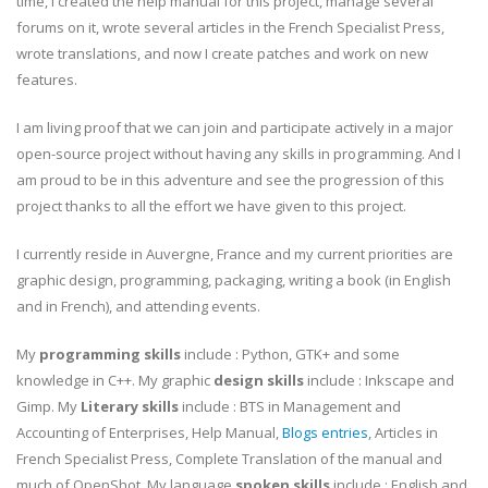
time, I created the help manual for this project, manage several
forums on it, wrote several articles in the French Specialist Press,
wrote translations, and now I create patches and work on new
features.
I am living proof that we can join and participate actively in a major
open-source project without having any skills in programming. And I
am proud to be in this adventure and see the progression of this
project thanks to all the effort we have given to this project.
I currently reside in Auvergne, France and my current priorities are
graphic design, programming, packaging, writing a book (in English
and in French), and attending events.
My
programming skills
include : Python, GTK+ and some
knowledge in C++. My graphic
design skills
include : Inkscape and
Gimp. My
Literary skills
include : BTS in Management and
Accounting of Enterprises, Help Manual,
Blogs entries
, Articles in
French Specialist Press, Complete Translation of the manual and
much of OpenShot. My language
spoken skills
include : English and