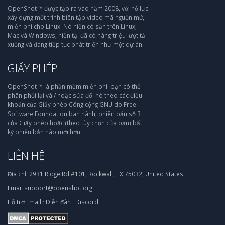
OpenShot ™ được tạo ra vào năm 2008, với nỗ lực
xây dựng một trình biên tập video mã nguồn mở,
miễn phí cho Linux. Nó hiện có sẵn trên Linux,
Mac và Windows, hiện tại đã có hàng triệu lượt tải
xuống và đang tiếp tục phát triển như một dự án!
GIẤY PHÉP
OpenShot ™ là phần mềm miễn phí: bạn có thể
phân phối lại và / hoặc sửa đổi nó theo các điều
khoản của Giấy phép Công cộng GNU do Free
Software Foundation ban hành, phiên bản số 3
của Giấy phép hoặc (theo tùy chọn của bạn) bất
kỳ phiên bản nào mới hơn.
LIÊN HỆ
Địa chỉ:
2931 Ridge Rd #101, Rockwall, TX 75032, United States
Email
support@openshot.org
Hỗ trợ
Email
·
Diễn đàn
·
Discord