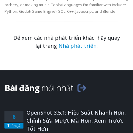
archery, or making music. Tools/Languages I'm familiar with include:
Python, Godot(Game Engine), SQL, C++, Javascript, and Blender
Để xem các nhà phát triển khác, hãy quay
lại trang
Nhà phát triển
.
Bài đăng
mới nhất
OpenShot 3.5.1: Hiệu Suất Nhanh Hơn,
6
Chỉnh Sửa Mượt Mà Hơn, Xem Trước
Tháng 4
Tốt Hơn