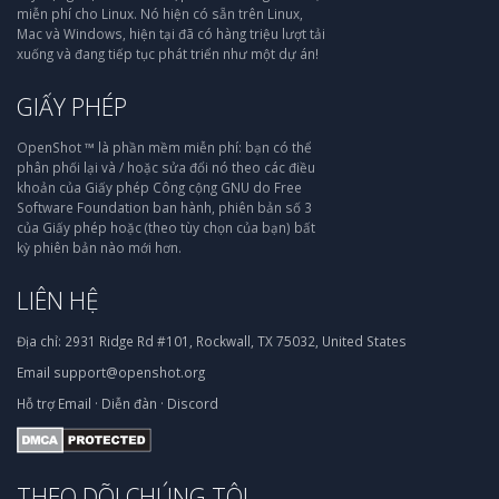
miễn phí cho Linux. Nó hiện có sẵn trên Linux,
Mac và Windows, hiện tại đã có hàng triệu lượt tải
xuống và đang tiếp tục phát triển như một dự án!
GIẤY PHÉP
OpenShot ™ là phần mềm miễn phí: bạn có thể
phân phối lại và / hoặc sửa đổi nó theo các điều
khoản của Giấy phép Công cộng GNU do Free
Software Foundation ban hành, phiên bản số 3
của Giấy phép hoặc (theo tùy chọn của bạn) bất
kỳ phiên bản nào mới hơn.
LIÊN HỆ
Địa chỉ:
2931 Ridge Rd #101, Rockwall, TX 75032, United States
Email
support@openshot.org
Hỗ trợ
Email
·
Diễn đàn
·
Discord
THEO DÕI CHÚNG TÔI