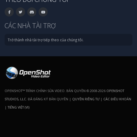
CÁC NHÀ TÀI TRỢ
Trở thành nhà tài trợ tiếp theo của chúng tôi.
OPENSHOT™ TRÌNH CHỈNH SỬA VIDEO. BẢN QUYỀN © 2008-2026
OPENSHOT
STUDIOS, LLC
. ĐÃ ĐĂNG KÝ BẢN QUYỀN |
QUYỀN RIÊNG TƯ
|
CÁC ĐIỀU KHOẢN
|
TIẾNG VIỆT (VI)