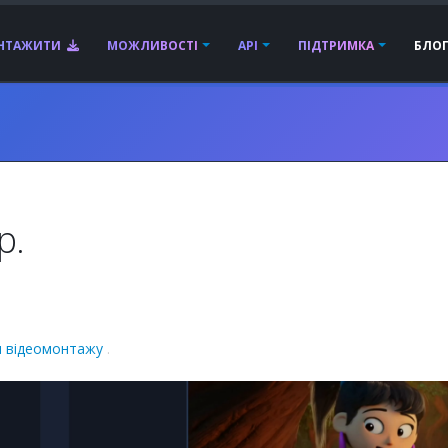
АНТАЖИТИ
МОЖЛИВОСТІ
API
ПІДТРИМКА
БЛО
р.
 відеомонтажу
.