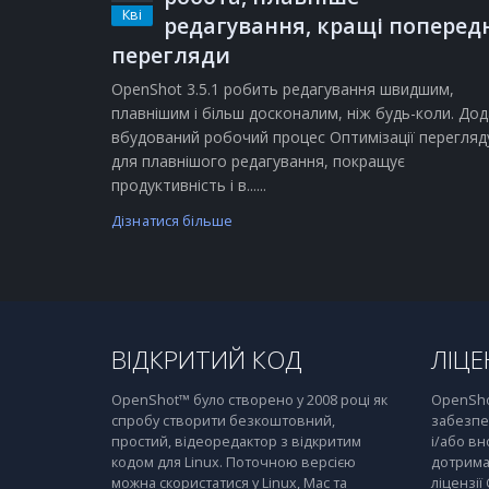
Кві
редагування, кращі поперед
перегляди
OpenShot 3.5.1 робить редагування швидшим,
плавнішим і більш досконалим, ніж будь-коли. Дод
вбудований робочий процес Оптимізації перегляд
для плавнішого редагування, покращує
продуктивність і в......
Дізнатися більше
ВІДКРИТИЙ КОД
ЛІЦЕ
OpenShot™ було створено у 2008 році як
OpenSho
спробу створити безкоштовний,
забезпе
простий, відеоредактор з відкритим
і/або вн
кодом для Linux. Поточною версією
дотрима
можна скористатися у Linux, Mac та
ліцензії