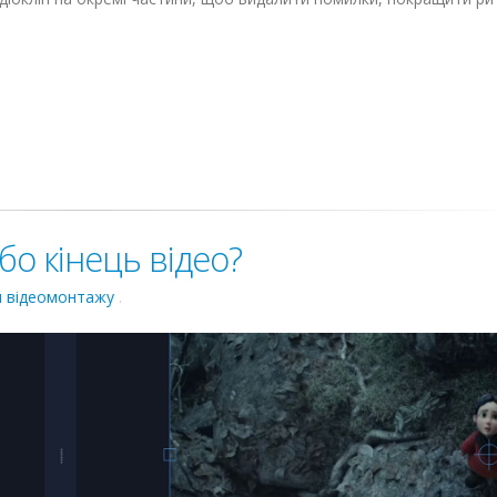
бо кінець відео?
 відеомонтажу
.