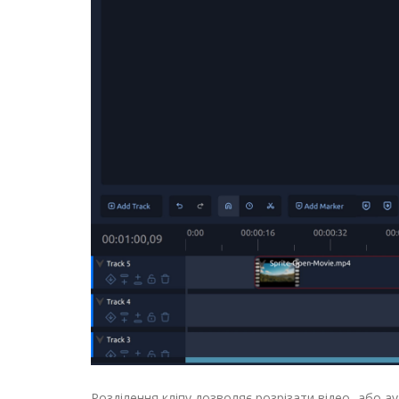
Розділення кліпу дозволяє розрізати відео- або 