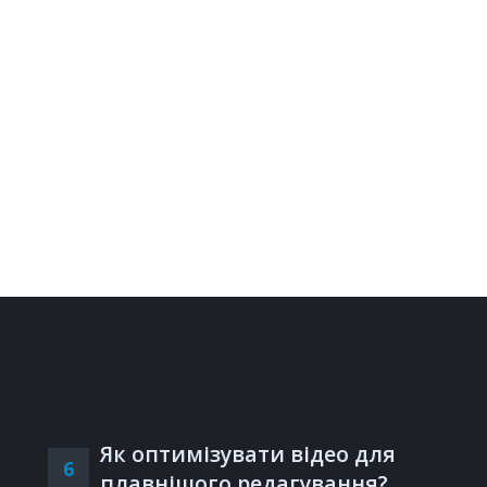
Як оптимізувати відео для
6
плавнішого редагування?