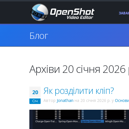
ЗАВ
Блог
Архіви 20 січня 2026 
Як розділити кліп?
20
Автор
Jonathan
на
20 січня 2026 р.
у
Основи
Січ