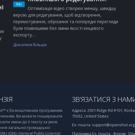
Кві
ні
Оптимізація відео створює меншу, швидшу
версію для редагування, щоб відтворення,
перемотування, обрізання та попередні перегляди
були плавнішими без зміни якості кінцевого
ає
експорту....
у
Дізнатися більше
НЗІЯ
ЗВ’ЯЗАТИСЯ З НАМ
t™ є безкоштовним програмним
Адреса:
2931 Ridge Rd #101, Rockwa
ченням. Ви можете поширювати
75032, United States
осити зміни до її тексту за умов
Ел. пошта:
support@openshot.org
ння загальної громадської
 GNU (GNU General Public License)
Підтримка
Ел. пошта
·
Форум
·
Dis