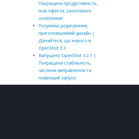
Покращена продуктивність,
нові ефекти, захоплюючі
оновлення!
Розумніші редагування,
приголомшливий дизайн |
Дізнайтеся, що нового в
OpenShot 3.3
Випущено OpenShot 3.2.1 |
Покращена стабільність,
численні виправлення та
плавніший запуск!