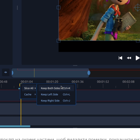
аудіокліп на окремі частини, щоб видалити помилки, покращити р