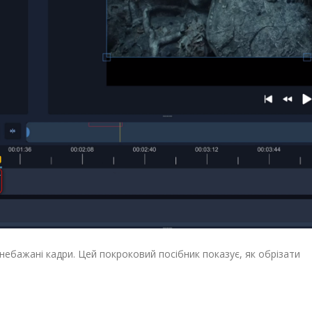
небажані кадри. Цей покроковий посібник показує, як обрізати