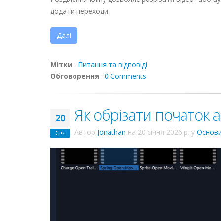
додати переходи.
Далі
Мітки
:
Питання та відповіді
Обговорення
:
0 Comments
Як обрізати початок а
20
Автор
Jonathan
на
20 січня 2026 р.
у
Основи
Січ