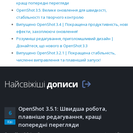
кращі попередні перегляди
OpenShot 3.5: Велике оновлення для швидкості,
стабільності та творчого контролю
Випущено OpenShot 3.4 | Покращена продуктивність, нові
ефекти, захоплюючі оновлення!
Розумніші редагування, приголомшливий дизайн |
Дізнайтеся, що нового в OpenShot 3.3
Випущено OpenShot 3.2.1 | Покращена стабільність,
численні виправлення та плавніший запуск!
Найсвіжіші
дописи
OpenShot 3.5.1: Швидша робота,
6
плавніше редагування, кращі
Кві
попередні перегляди