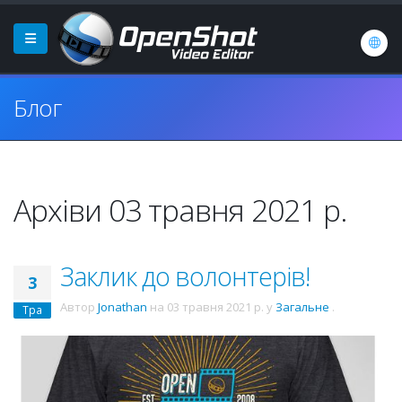
Блог
Архіви 03 травня 2021 р.
Заклик до волонтерів!
3
Автор
Jonathan
на
03 травня 2021 р.
у
Загальне
.
Тра