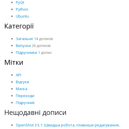
PyQt
Python
Ubuntu
Категорії
Загальне
14 дописів
Випуски
26 дописів
Підручники
1 допис
Мітки
API
Відгуки
Маска
Переходи
Підручник
Нещодавні дописи
OpenShot 3.5.1: Швидша робота, плавніше редагування,