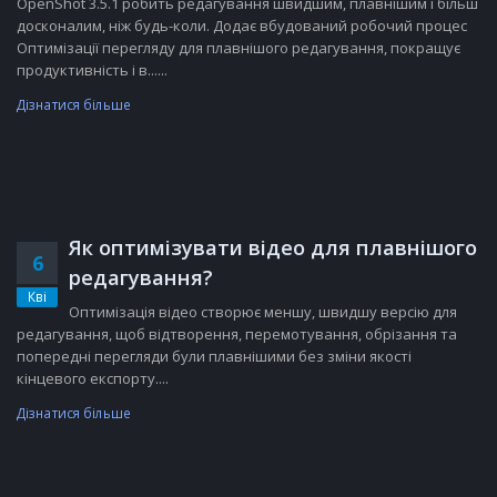
OpenShot 3.5.1 робить редагування швидшим, плавнішим і більш
досконалим, ніж будь-коли. Додає вбудований робочий процес
Оптимізації перегляду для плавнішого редагування, покращує
продуктивність і в......
Дізнатися більше
Як оптимізувати відео для плавнішого
6
редагування?
Кві
Оптимізація відео створює меншу, швидшу версію для
редагування, щоб відтворення, перемотування, обрізання та
попередні перегляди були плавнішими без зміни якості
кінцевого експорту....
Дізнатися більше