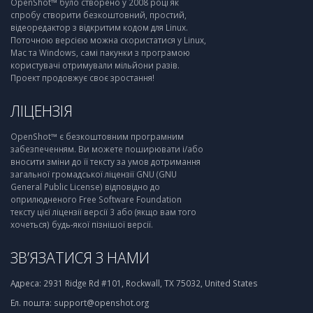
OpenShot™ було створено у 2008 році як
спробу створити безкоштовний, простий,
відеоредактор з відкритим кодом для Linux.
Поточною версією можна скористатися у Linux,
Mac та Windows, самі пакунки з програмою
користувачі отримували мільйони разів.
Проект продовжує своє зростання!
ЛІЦЕНЗІЯ
OpenShot™ є безкоштовним програмним
забезпеченням. Ви можете поширювати і/або
вносити зміни до її тексту за умов дотримання
загальної громадської ліцензії GNU (GNU
General Public License) відповідно до
оприлюдненого Free Software Foundation
тексту цієї ліцензії версії 3 або (якщо вам того
хочеться) будь-якої пізнішої версії.
ЗВ’ЯЗАТИСЯ З НАМИ
Адреса:
2931 Ridge Rd #101, Rockwall, TX 75032, United States
Ел. пошта:
support@openshot.org