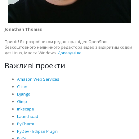
Jonathan Thomas
Привіт! Я є розробником редактора відео OpenShot,
безкоштовного нелінійного редактора відео з відкритим кодом
для Linux, Mac та Windows.
Докладніше…
Важливі проекти
Amazon Web Services
CLion
Django
Gimp
Inkscape
Launchpad
PyCharm
PyDev - Eclipse Plugin
PyQt