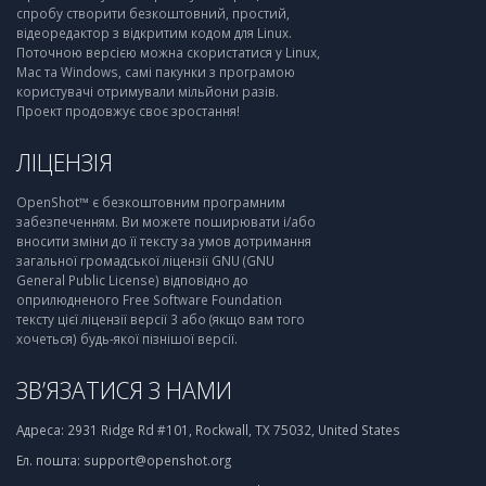
спробу створити безкоштовний, простий,
відеоредактор з відкритим кодом для Linux.
Поточною версією можна скористатися у Linux,
Mac та Windows, самі пакунки з програмою
користувачі отримували мільйони разів.
Проект продовжує своє зростання!
ЛІЦЕНЗІЯ
OpenShot™ є безкоштовним програмним
забезпеченням. Ви можете поширювати і/або
вносити зміни до її тексту за умов дотримання
загальної громадської ліцензії GNU (GNU
General Public License) відповідно до
оприлюдненого Free Software Foundation
тексту цієї ліцензії версії 3 або (якщо вам того
хочеться) будь-якої пізнішої версії.
ЗВ’ЯЗАТИСЯ З НАМИ
Адреса:
2931 Ridge Rd #101, Rockwall, TX 75032, United States
Ел. пошта:
support@openshot.org