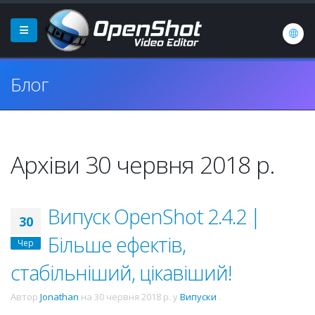
Блог
Архіви 30 червня 2018 р.
Випуск OpenShot 2.4.2 |
30
Більше ефектів,
Чер
стабільніший, цікавіший!
Автор
Jonathan
на
30 червня 2018 р.
у
Випуски
.