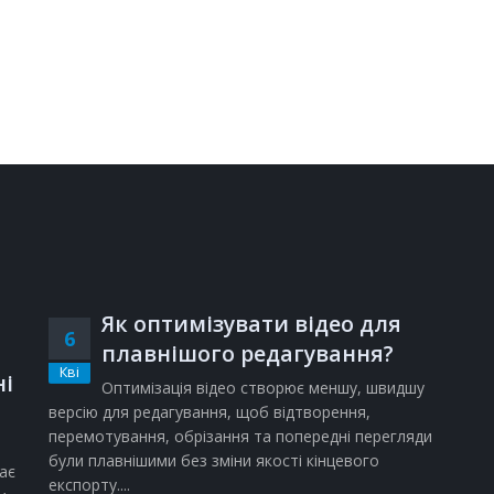
Як оптимізувати відео для
6
плавнішого редагування?
Кві
ні
Оптимізація відео створює меншу, швидшу
версію для редагування, щоб відтворення,
перемотування, обрізання та попередні перегляди
були плавнішими без зміни якості кінцевого
ає
експорту....