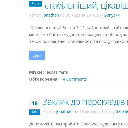
стабільніший, цікаві
Чер
Автор
Jonathan
на
30 червня 2018 р.
у
Випуски
.
Щасливого літа! Версія 2.4.2, найновіший і найкра
ми маємо багато чудових покращень, щоб поділити
також покращення стабільності та продуктивності
Далі
Мітки
:
Немає тегів
Обговорення
:
14 Comments
Заклик до перекладів 
18
Автор
Jonathan
на
18 квітня 2018 р.
у
Загал
Кві
Допоможіть нам зробити OpenShot чудовим у вашій