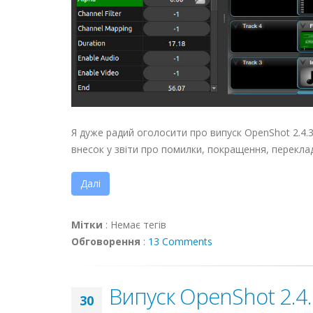
Я дуже радий оголосити про випуск OpenShot 2.4.3
внесок у звіти про помилки, покращення, перекла
Далі
Мітки
:
Немає тегів
Обговорення
:
13 Comments
Випуск OpenShot 2.4.
30