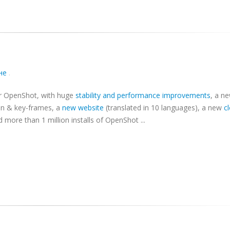
не
.
or OpenShot, with huge
stability and performance improvements
, a n
on & key-frames, a
new website
(translated in 10 languages), a new
c
d more than 1 million installs of OpenShot ...