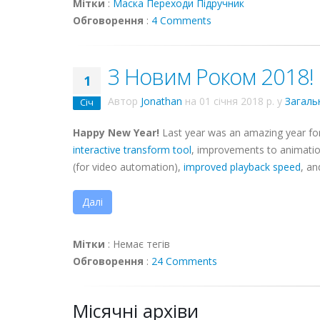
Мітки
:
Маска
Переходи
Підручник
Обговорення
:
4 Comments
З Новим Роком 2018!
1
Автор
Jonathan
на
01 січня 2018 р.
у
Загаль
Січ
Happy New Year!
Last year was an amazing year f
interactive transform tool
, improvements to animati
(for video automation),
improved playback speed
, an
Далі
Мітки
:
Немає тегів
Обговорення
:
24 Comments
Місячні архіви