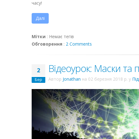
часу!
Далі
Мітки
:
Немає тегів
Обговорення
:
2 Comments
Відеоурок: Маски та
2
Автор
Jonathan
на
02 березня 2018 р.
у
Пі
Бер