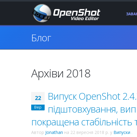
ЗАВ
Блог
Архіви 2018
Випуск OpenShot 2.4.
22
підштовхування, ви
Вер
покращена стабільність т
Автор
Jonathan
на
22 вересня 2018 р.
у
Випуски
.