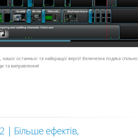
, нашої останньої та найкращої версії! Величезна подяка спільно
ди та виправлення!
2 | Більше ефектів,