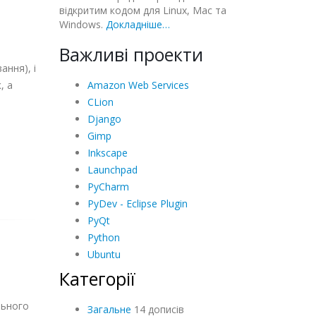
відкритим кодом для Linux, Mac та
Windows.
Докладніше…
Важливі проекти
ання), і
Amazon Web Services
, а
CLion
Django
Gimp
Inkscape
Launchpad
PyCharm
PyDev - Eclipse Plugin
PyQt
Python
Ubuntu
Категорії
льного
Загальне
14 дописів