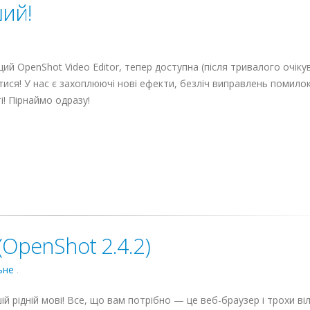
ший!
щий OpenShot Video Editor, тепер доступна (після тривалого очікув
ся! У нас є захоплюючі нові ефекти, безліч виправлень помилок
! Пірнаймо одразу!
(OpenShot 2.4.2)
ьне
.
 рідній мові! Все, що вам потрібно — це веб-браузер і трохи ві