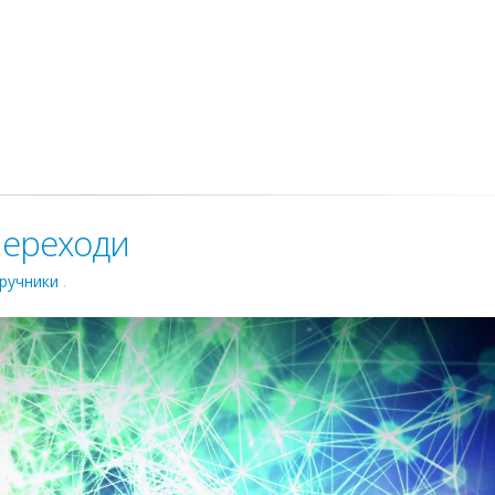
 переходи
дручники
.