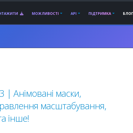
АНТАЖИТИ
МОЖЛИВОСТІ
API
ПІДТРИМКА
БЛО
3 | Анімовані маски,
правлення масштабування,
а інше!