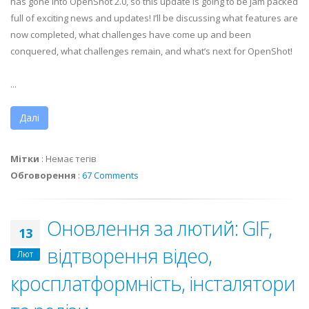
has gone into OpenShot 2.0, so this update is going to be jam packed
full of exciting news and updates! I’ll be discussing what features are
now completed, what challenges have come up and been
conquered, what challenges remain, and what’s next for OpenShot!
...
Далі
Мітки
:
Немає тегів
Обговорення
:
67 Comments
Оновлення за лютий: GIF,
13
відтворення відео,
Лют
кросплатформність, інсталятори