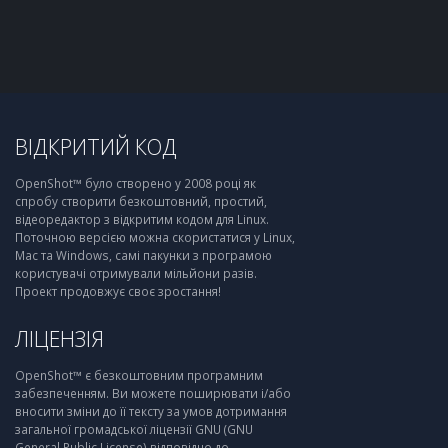
ВІДКРИТИЙ КОД
OpenShot™ було створено у 2008 році як
спробу створити безкоштовний, простий,
відеоредактор з відкритим кодом для Linux.
Поточною версією можна скористатися у Linux,
Mac та Windows, самі пакунки з програмою
користувачі отримували мільйони разів.
Проект продовжує своє зростання!
ЛІЦЕНЗІЯ
OpenShot™ є безкоштовним програмним
забезпеченням. Ви можете поширювати і/або
вносити зміни до її тексту за умов дотримання
загальної громадської ліцензії GNU (GNU
General Public License) відповідно до