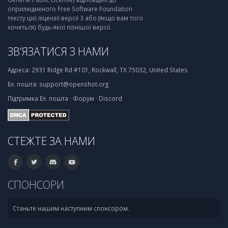
оприлюдненого Free Software Foundation
тексту цієї ліцензії версії 3 або (якщо вам того
хочеться) будь-якої пізнішої версії.
ЗВ’ЯЗАТИСЯ З НАМИ
Адреса:
2931 Ridge Rd #101, Rockwall, TX 75032, United States
Ел. пошта:
support@openshot.org
Підтримка
Ел. пошта
·
Форум
·
Discord
СТЕЖТЕ ЗА НАМИ
СПОНСОРИ
Станьте нашим наступним спонсором.