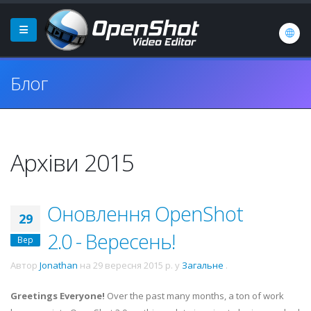
Блог
Архіви 2015
Оновлення OpenShot
29
2.0 - Вересень!
Вер
Автор
Jonathan
на
29 вересня 2015 р.
у
Загальне
.
Greetings Everyone!
Over the past many months, a ton of work