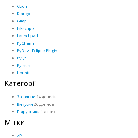
CLion
Django
Gimp
Inkscape
Launchpad
PyCharm
PyDev - Eclipse Plugin
PyQt
Python
Ubuntu
Категорії
Загальне
14 дописів
Випуски
26 дописів
Підручники
1 допис
Мітки
API