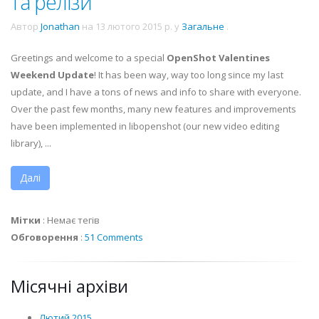
та релізи
Автор
Jonathan
на
13 лютого 2015 р.
у
Загальне
.
Greetings and welcome to a special
OpenShot Valentines
Weekend Update
! It has been way, way too long since my last
update, and I have a tons of news and info to share with everyone.
Over the past few months, many new features and improvements
have been implemented in libopenshot (our new video editing
library), ...
Далі
Мітки
:
Немає тегів
Обговорення
:
51 Comments
Місячні архіви
Лютий 2015