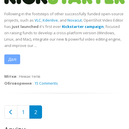
Following in the footsteps of other successfully funded open-source
projects, such as
VLC
,
Kdenlive
, and
Novacut
, OpenShot Video Editor
has
just launched
it's first ever
Kickstarter campaign
, focused
on raising funds to develop a cross-platform version (Windows,
Linux, and Mac), integrate our new & powerful video editing engine,
and improve our ...
Далі
Мітки
:
Немає тегів
Обговорення
:
15 Comments
1
2