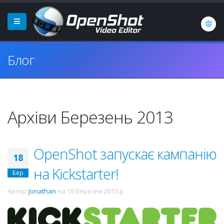
Блог
Архіви Березень 2013
OpenShot запускає кампанію
18
на Kickstarter!
Бер
Автор
Jonathan
на
18 березня 2013 р.
.