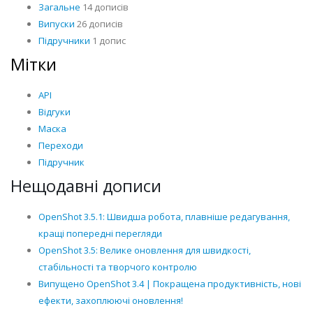
Загальне
14 дописів
Випуски
26 дописів
Підручники
1 допис
Мітки
API
Відгуки
Маска
Переходи
Підручник
Нещодавні дописи
OpenShot 3.5.1: Швидша робота, плавніше редагування,
кращі попередні перегляди
OpenShot 3.5: Велике оновлення для швидкості,
стабільності та творчого контролю
Випущено OpenShot 3.4 | Покращена продуктивність, нові
ефекти, захоплюючі оновлення!