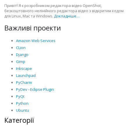
Привіт! Я є розробником редактора відео OpenShot,
безкоштовного нелінійного редактора відео з відкритим кодом
для Linux, Mac та Windows.
Докладніше…
Важливі проекти
Amazon Web Services
CLion
Django
Gimp
Inkscape
Launchpad
PyCharm
PyDev - Eclipse Plugin
PyQt
Python
Ubuntu
Категорії