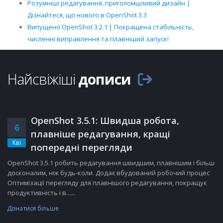
Розумніші редагування, приголомшливий дизайн |
Дізнайтеся, що нового в OpenShot 3.3
Випущено OpenShot 3.2.1 | Покращена стабільність,
численні виправлення та плавніший запуск!
Найсвіжіші
дописи
OpenShot 3.5.1: Швидша робота,
6
плавніше редагування, кращі
Кві
попередні перегляди
OpenShot 3.5.1 робить редагування швидшим, плавнішим і більш
досконалим, ніж будь-коли. Додає вбудований робочий процес
Оптимізації перегляду для плавнішого редагування, покращує
продуктивність і в......
Дізнатися більше