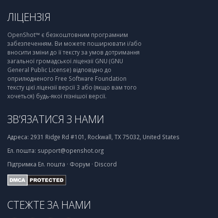
ЛІЦЕНЗІЯ
OpenShot™ є безкоштовним програмним
забезпеченням. Ви можете поширювати і/або
вносити зміни до її тексту за умов дотримання
загальної громадської ліцензії GNU (GNU
General Public License) відповідно до
оприлюдненого Free Software Foundation
тексту цієї ліцензії версії 3 або (якщо вам того
хочеться) будь-якої пізнішої версії.
ЗВ’ЯЗАТИСЯ З НАМИ
Адреса:
2931 Ridge Rd #101, Rockwall, TX 75032, United States
Ел. пошта:
support@openshot.org
Підтримка
Ел. пошта
·
Форум
·
Discord
СТЕЖТЕ ЗА НАМИ