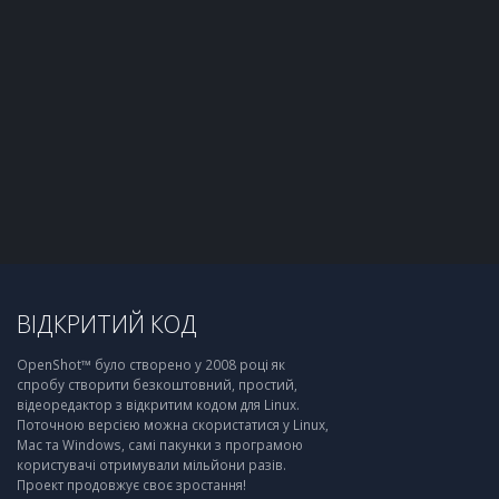
ВІДКРИТИЙ КОД
OpenShot™ було створено у 2008 році як
спробу створити безкоштовний, простий,
відеоредактор з відкритим кодом для Linux.
Поточною версією можна скористатися у Linux,
Mac та Windows, самі пакунки з програмою
користувачі отримували мільйони разів.
Проект продовжує своє зростання!