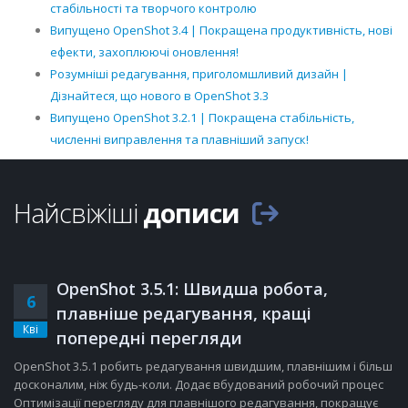
стабільності та творчого контролю
Випущено OpenShot 3.4 | Покращена продуктивність, нові
ефекти, захоплюючі оновлення!
Розумніші редагування, приголомшливий дизайн |
Дізнайтеся, що нового в OpenShot 3.3
Випущено OpenShot 3.2.1 | Покращена стабільність,
численні виправлення та плавніший запуск!
Найсвіжіші
дописи
OpenShot 3.5.1: Швидша робота,
6
плавніше редагування, кращі
Кві
попередні перегляди
OpenShot 3.5.1 робить редагування швидшим, плавнішим і більш
досконалим, ніж будь-коли. Додає вбудований робочий процес
Оптимізації перегляду для плавнішого редагування, покращує