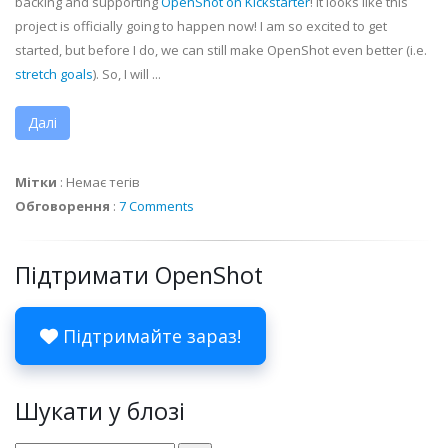
backing and supporting
OpenShot on Kickstarter
! It looks like this
project is officially going to happen now! I am so excited to get
started, but before I do, we can still make OpenShot even better (i.e.
stretch goals
). So, I will ...
Далі
Мітки
:
Немає тегів
Обговорення
:
7 Comments
Підтримати OpenShot
Підтримайте зараз!
Шукати у блозі