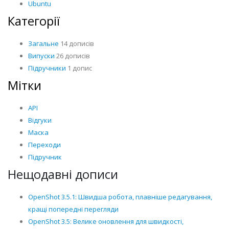
Ubuntu
Категорії
Загальне
14 дописів
Випуски
26 дописів
Підручники
1 допис
Мітки
API
Відгуки
Маска
Переходи
Підручник
Нещодавні дописи
OpenShot 3.5.1: Швидша робота, плавніше редагування,
кращі попередні перегляди
OpenShot 3.5: Велике оновлення для швидкості,