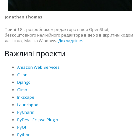
Jonathan Thomas
Привіт! Я є розробником редактора відео OpenShot,
безкоштовного нелінійного редактора відео з відкритим кодом
для Linux, Mac та Windows.
Докладніше…
Важливі проекти
Amazon Web Services
CLion
Django
Gimp
Inkscape
Launchpad
PyCharm
PyDev - Eclipse Plugin
PyQt
Python