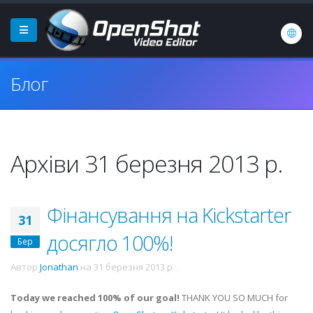
Блог
Архіви 31 березня 2013 р.
Фінансування на Kickstarter
31
досягло 100%!
Бер
Автор
Jonathan
на
31 березня 2013 р.
.
Today we reached 100% of our goal!
THANK YOU SO MUCH for