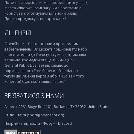
Поточною версією можна скористатися у Linux,
Mac та Windows, самі пакунки з програмою
користувачі отримували мільйони разів.
Проект продовжує своє зростання!
ЛІЦЕНЗІЯ
OpenShot™ є безкоштовним програмним
забезпеченням. Ви можете поширювати і/або
вносити зміни до її тексту за умов дотримання
загальної громадської ліцензії GNU (GNU
General Public License) відповідно до
оприлюдненого Free Software Foundation
тексту цієї ліцензії версії 3 або (якщо вам того
хочеться) будь-якої пізнішої версії.
ЗВ’ЯЗАТИСЯ З НАМИ
Адреса:
2931 Ridge Rd #101, Rockwall, TX 75032, United States
Ел. пошта:
support@openshot.org
Підтримка
Ел. пошта
·
Форум
·
Discord