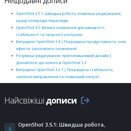
Нещодавні дописи
OpenShot 3.5.1: Швидша робота, плавніше редагування,
кращі попередні перегляди
OpenShot 3.5: Велике оновлення для швидкості,
стабільності та творчого контролю
Випущено OpenShot 3.4 | Покращена продуктивність, нові
ефекти, захоплюючі оновлення!
Розумніші редагування, приголомшливий дизайн |
Дізнайтеся, що нового в OpenShot 3.3
Випущено OpenShot 3.2.1 | Покращена стабільність,
численні виправлення та плавніший запуск!
Найсвіжіші
дописи
OpenShot 3.5.1: Швидша робота,
6