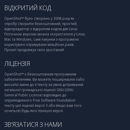
ВІДКРИТИЙ КОД
OpenShot™ було створено у 2008 році як
спробу створити безкоштовний, простий,
відеоредактор з відкритим кодом для Linux.
Поточною версією можна скористатися у Linux,
Mac та Windows, самі пакунки з програмою
користувачі отримували мільйони разів.
Проект продовжує своє зростання!
ЛІЦЕНЗІЯ
OpenShot™ є безкоштовним програмним
забезпеченням. Ви можете поширювати і/або
вносити зміни до її тексту за умов дотримання
загальної громадської ліцензії GNU (GNU
General Public License) відповідно до
оприлюдненого Free Software Foundation
тексту цієї ліцензії версії 3 або (якщо вам того
хочеться) будь-якої пізнішої версії.
ЗВ’ЯЗАТИСЯ З НАМИ