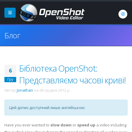
Блог
Бібліотека OpenShot:
6
Представляємо часові криві!
Гру
Автор
Jonathan
на
06 грудня 2012 р.
.
Цей допис доступний лише англійською.
Have you ever wanted to
slow down
or
speed up
a video including