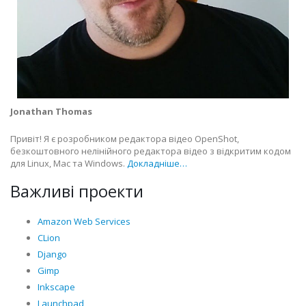
Jonathan Thomas
Привіт! Я є розробником редактора відео OpenShot,
безкоштовного нелінійного редактора відео з відкритим кодом
для Linux, Mac та Windows.
Докладніше…
Важливі проекти
Amazon Web Services
CLion
Django
Gimp
Inkscape
Launchpad