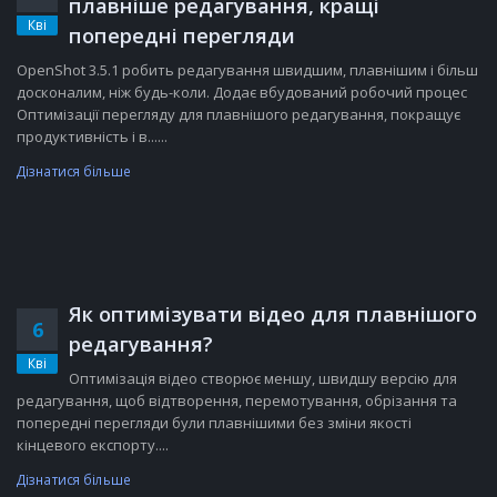
плавніше редагування, кращі
Кві
попередні перегляди
OpenShot 3.5.1 робить редагування швидшим, плавнішим і більш
досконалим, ніж будь-коли. Додає вбудований робочий процес
Оптимізації перегляду для плавнішого редагування, покращує
продуктивність і в......
Дізнатися більше
Як оптимізувати відео для плавнішого
6
редагування?
Кві
Оптимізація відео створює меншу, швидшу версію для
редагування, щоб відтворення, перемотування, обрізання та
попередні перегляди були плавнішими без зміни якості
кінцевого експорту....
Дізнатися більше