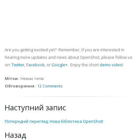
Are you getting excited yet? Remember, if you are interested in
hearing more updates and news about OpenShot, please follow us
on:
Twitter
,
Facebook
, or
Google+
. Enjoy the short
demo video
!
Мітки
:
Немає тегів
Обговорення
:
12 Comments
Наступний запис
Попередній перегляд: Нова бібліотека OpenShot!
Назад