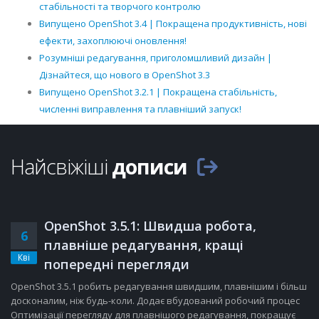
стабільності та творчого контролю
Випущено OpenShot 3.4 | Покращена продуктивність, нові
ефекти, захоплюючі оновлення!
Розумніші редагування, приголомшливий дизайн |
Дізнайтеся, що нового в OpenShot 3.3
Випущено OpenShot 3.2.1 | Покращена стабільність,
численні виправлення та плавніший запуск!
Найсвіжіші
дописи
OpenShot 3.5.1: Швидша робота,
6
плавніше редагування, кращі
Кві
попередні перегляди
OpenShot 3.5.1 робить редагування швидшим, плавнішим і більш
досконалим, ніж будь-коли. Додає вбудований робочий процес
Оптимізації перегляду для плавнішого редагування, покращує