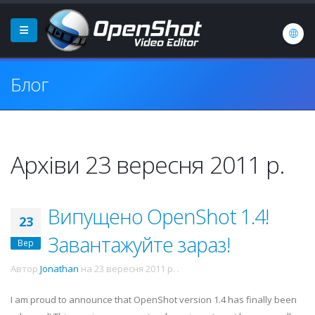
Блог
Архіви 23 вересня 2011 р.
Випущено OpenShot 1.4!
23
Завантажуйте зараз!
Вер
Автор
Jonathan
на
23 вересня 2011 р.
.
I am proud to announce that OpenShot version 1.4 has finally been