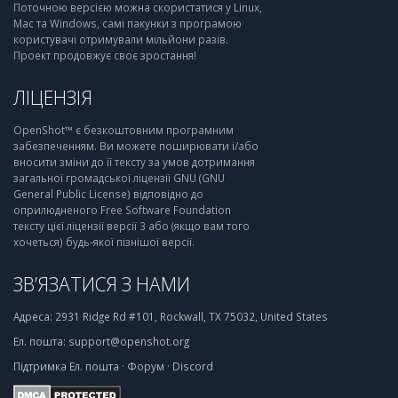
Поточною версією можна скористатися у Linux,
Mac та Windows, самі пакунки з програмою
користувачі отримували мільйони разів.
Проект продовжує своє зростання!
ЛІЦЕНЗІЯ
OpenShot™ є безкоштовним програмним
забезпеченням. Ви можете поширювати і/або
вносити зміни до її тексту за умов дотримання
загальної громадської ліцензії GNU (GNU
General Public License) відповідно до
оприлюдненого Free Software Foundation
тексту цієї ліцензії версії 3 або (якщо вам того
хочеться) будь-якої пізнішої версії.
ЗВ’ЯЗАТИСЯ З НАМИ
Адреса:
2931 Ridge Rd #101, Rockwall, TX 75032, United States
Ел. пошта:
support@openshot.org
Підтримка
Ел. пошта
·
Форум
·
Discord