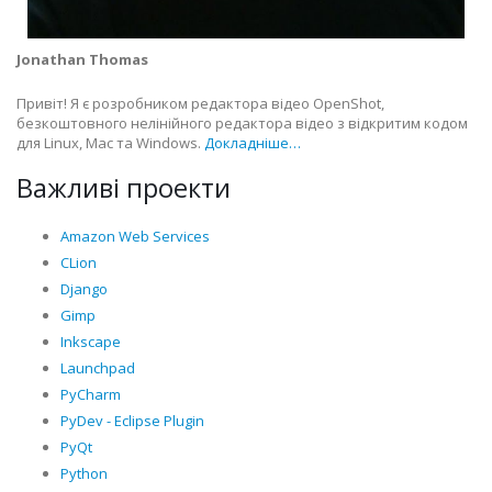
Jonathan Thomas
Привіт! Я є розробником редактора відео OpenShot,
безкоштовного нелінійного редактора відео з відкритим кодом
для Linux, Mac та Windows.
Докладніше…
Важливі проекти
Amazon Web Services
CLion
Django
Gimp
Inkscape
Launchpad
PyCharm
PyDev - Eclipse Plugin
PyQt
Python