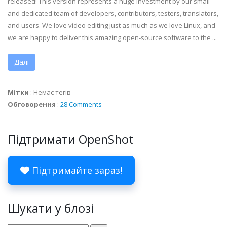
released! This version represents a huge investment by our small
and dedicated team of developers, contributors, testers, translators,
and users. We love video editing just as much as we love Linux, and
we are happy to deliver this amazing open-source software to the ...
Далі
Мітки
:
Немає тегів
Обговорення
:
28 Comments
Підтримати OpenShot
Підтримайте зараз!
Шукати у блозі