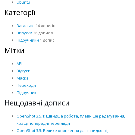
Ubuntu
Категорії
Загальне
14 дописів
Випуски
26 дописів
Підручники
1 допис
Мітки
API
Відгуки
Маска
Переходи
Підручник
Нещодавні дописи
OpenShot 3.5.1: Швидша робота, плавніше редагування,
кращі попередні перегляди
OpenShot 3.5: Велике оновлення для швидкості,