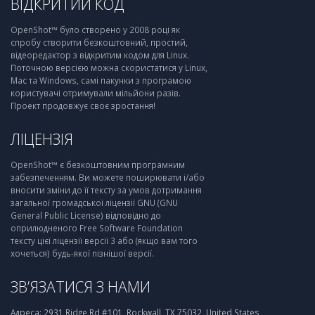
ВІДКРИТИЙ КОД
OpenShot™ було створено у 2008 році як
спробу створити безкоштовний, простий,
відеоредактор з відкритим кодом для Linux.
Поточною версією можна скористатися у Linux,
Mac та Windows, самі пакунки з програмою
користувачі отримували мільйони разів.
Проект продовжує своє зростання!
ЛІЦЕНЗІЯ
OpenShot™ є безкоштовним програмним
забезпеченням. Ви можете поширювати і/або
вносити зміни до її тексту за умов дотримання
загальної громадської ліцензії GNU (GNU
General Public License) відповідно до
оприлюдненого Free Software Foundation
тексту цієї ліцензії версії 3 або (якщо вам того
хочеться) будь-якої пізнішої версії.
ЗВ’ЯЗАТИСЯ З НАМИ
Адреса:
2931 Ridge Rd #101, Rockwall, TX 75032, United States