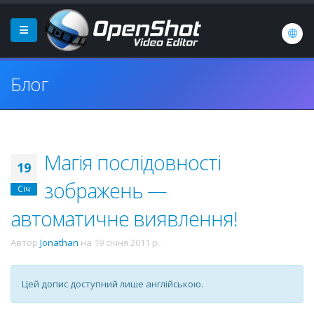
Блог
Магія послідовності
19
зображень —
Січ
автоматичне виявлення!
Автор
Jonathan
на
19 січня 2011 р.
.
Цей допис доступний лише англійською.