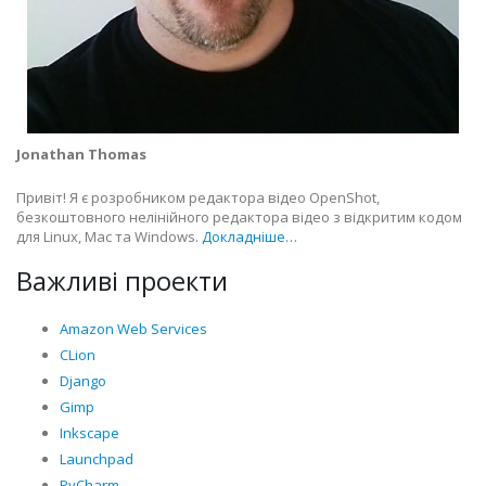
Jonathan Thomas
Привіт! Я є розробником редактора відео OpenShot,
безкоштовного нелінійного редактора відео з відкритим кодом
для Linux, Mac та Windows.
Докладніше…
Важливі проекти
Amazon Web Services
CLion
Django
Gimp
Inkscape
Launchpad
PyCharm