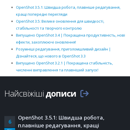
OpenShot 3.5.1: Швидша робота, плавніше редагування,
кращі попередні перегляди
OpenShot 3.5: Велике оновлення для швидкості,
стабільності та творчого контролю
Випущено OpenShot 3.4 | Покращена продуктивність, нові
ефекти, захоплюючі оновлення!
Розумніші редагування, приголомшливий дизайн |
Дізнайтеся, що нового в OpenShot 3.3
Випущено OpenShot 3.2.1 | Покращена стабільність,
численні виправлення та плавніший запуск!
Найсвіжіші
дописи
OpenShot 3.5.1: Швидша робота,
6
плавніше редагування, кращі