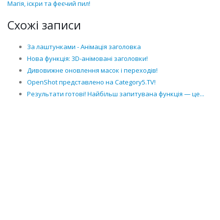
Магія, іскри та феєчий пил!
Схожі записи
За лаштунками - Анімація заголовка
Нова функція: 3D-анімовані заголовки!
Дивовижне оновлення масок і переходів!
OpenShot представлено на Category5.TV!
Результати готові! Найбільш запитувана функція — це...