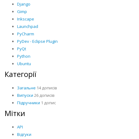
Django
Gimp
Inkscape
Launchpad
PyCharm
PyDev - Eclipse Plugin
PyQt
Python
Ubuntu
Категорії
Загальне
14 дописів
Випуски
26 дописів
Підручники
1 допис
Мітки
API
Відгуки