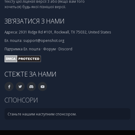
тексту цієї ліцензії версії 3 або (якщо вам того
хочеться) будь-якої пізнішої версії.
ЗВ’ЯЗАТИСЯ З НАМИ
Адреса:
2931 Ridge Rd #101, Rockwall, TX 75032, United States
Ел. пошта:
support@openshot.org
Підтримка
Ел. пошта
·
Форум
·
Discord
СТЕЖТЕ ЗА НАМИ
СПОНСОРИ
Станьте нашим наступним спонсором.