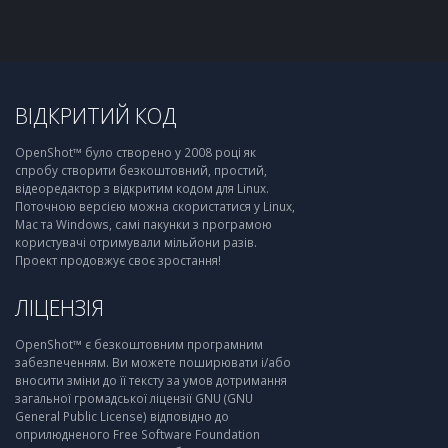
ВІДКРИТИЙ КОД
OpenShot™ було створено у 2008 році як
спробу створити безкоштовний, простий,
відеоредактор з відкритим кодом для Linux.
Поточною версією можна скористатися у Linux,
Mac та Windows, самі пакунки з програмою
користувачі отримували мільйони разів.
Проект продовжує своє зростання!
ЛІЦЕНЗІЯ
OpenShot™ є безкоштовним програмним
забезпеченням. Ви можете поширювати і/або
вносити зміни до її тексту за умов дотримання
загальної громадської ліцензії GNU (GNU
General Public License) відповідно до
оприлюдненого Free Software Foundation