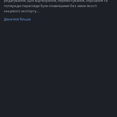
редагування, щоб відтворення, перемотування, обрізання та
попередні перегляди були плавнішими без зміни якості
кінцевого експорту....
Дізнатися більше