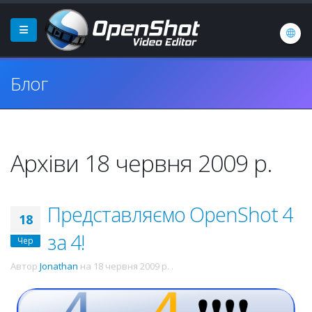
Блог
Архіви 18 червня 2009 р.
Представляємо OpenShot 4
18
за 4!
Чер
Автор
Jonathan
на
18 червня 2009 р.
.